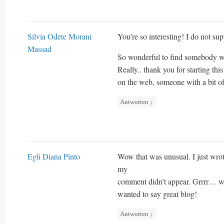
Silvia Odete Morani
You’re so interesting! I do not su
Massad
So wonderful to find somebody wi
Really.. thank you for starting thi
on the web, someone with a bit of 
Antworten
↓
Egli Diana Pinto
Wow that was unusual. I just wrot
my
comment didn’t appear. Grrrr… wel
wanted to say great blog!
Antworten
↓