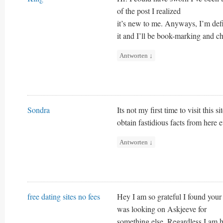
of the post I realized
it’s new to me. Anyways, I’m defi
it and I’ll be book-marking and c
Antworten
↓
Sondra
Its not my first time to visit this si
obtain fastidious facts from here 
Antworten
↓
free dating sites no fees
Hey I am so grateful I found your 
was looking on Askjeeve for
something else, Regardless I am