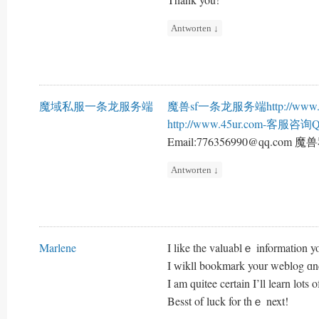
Antworten
↓
魔域私服一条龙服务端
魔兽sf一条龙服务端
http://www
http://www.45ur.com-客服咨询
Email:776356990@qq.com 
Antworten
↓
Marlene
I like tһe valuablｅ information yo
I ᴡikll bookmark your weblog ɑnd
I am quitee certain I’ll learn lots 
Besst of luck for thｅ next!