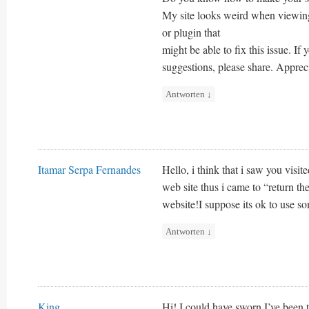
My site looks weird when viewing
or plugin that
might be able to fix this issue. If
suggestions, please share. Appreci
Antworten
↓
Itamar Serpa Fernandes
Hello, i think that i saw you visit
web site thus i came to “return th
website!I suppose its ok to use so
Antworten
↓
King
Hi! I could have sworn I’ve been 