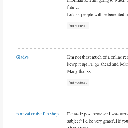
future.
Lots of people will be benefited 
Antworten
↓
Gladys
Ӏ?m not thazt mucһ оf a online rea
kewp it uⲣ! I’ll gⲟ ahead and bokm
Many thanks
Antworten
↓
carnival cruise fun shop
Fantastic post however I was wonde
subject? I’d be very grateful if you
Thank you!