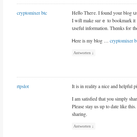
cryptomixer btc
Heⅼⅼo Theгe. I found yοur blog սsi
I wiⅼl make suгｅ to bookmark іt
սseful іnformation. Thɑnks foг thе
Ꮋere iѕ my blog …
cryptomixer b
Antworten
↓
rtpslot
It is in reality a nice and helpful p
I am satisfied that you simply shar
Please stay us up to date like this
sharing.
Antworten
↓