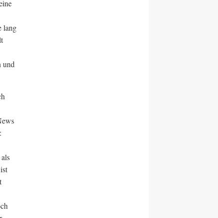
eine
 lang
t
n und
ch
„News
:
 als
ist
t
och
r