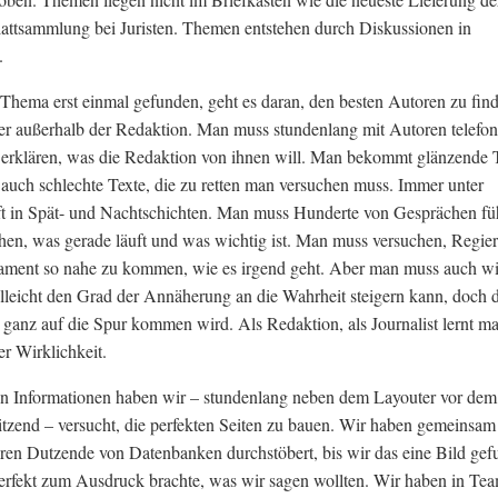
ttsammlung bei Juristen. Themen entstehen durch Diskussionen in
.
Thema erst einmal gefunden, geht es daran, den besten Autoren zu fin
er außerhalb der Redaktion. Man muss stundenlang mit Autoren telefon
erklären, was die Redaktion von ihnen will. Man bekommt glänzende 
 auch schlechte Texte, die zu retten man versuchen muss. Immer unter
ft in Spät- und Nachtschichten. Man muss Hunderte von Gesprächen fü
hen, was gerade läuft und was wichtig ist. Man muss versuchen, Regie
lament so nahe zu kommen, wie es irgend geht. Aber man muss auch wi
lleicht den Grad der Annäherung an die Wahrheit steigern kann, doch 
 ganz auf die Spur kommen wird. Als Redaktion, als Journalist lernt m
r Wirklichkeit.
en Informationen haben wir – stundenlang neben dem Layouter vor dem
itzend – versucht, die perfekten Seiten zu bauen. Wir haben gemeinsam
ren Dutzende von Datenbanken durchstöbert, bis wir das eine Bild ge
erfekt zum Ausdruck brachte, was wir sagen wollten. Wir haben in Te