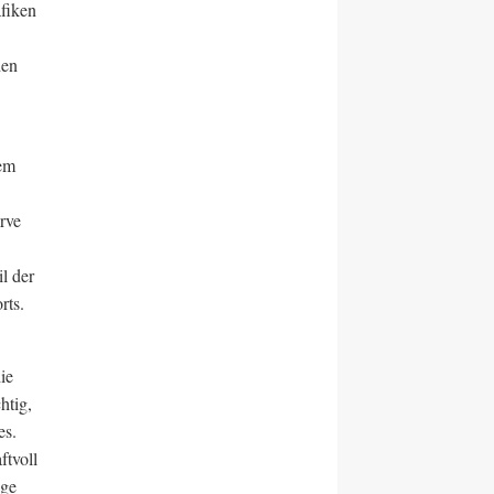
fiken
den
dem
erve
l der
rts.
ie
htig,
es.
ftvoll
ige