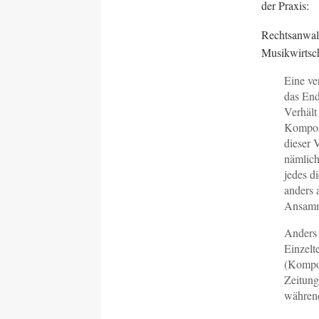
der Praxis:
Rechtsanwalt
Musikwirtsch
Eine ve
das End
Verhält
Komposi
dieser 
nämlich
jedes d
anders 
Ansamm
Anders 
Einzelt
(Kompos
Zeitung
während