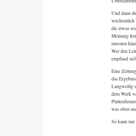
Überschrift
Und dann die
wöchentlich 
die etwas wu
Meinung fest
mussten klar
Wer den Leit
empfand sich
Eine Zeitung
das Ergebnis
Langweilig u
dem Werk von
Plattenfirme
was oben und
So kann nur 