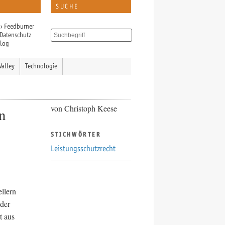
SUCHE
›
Feedburner
Datenschutz
Blog
Valley
Technologie
von Christoph Keese
n
STICHWÖRTER
Leistungsschutzrecht
ellern
 der
t aus