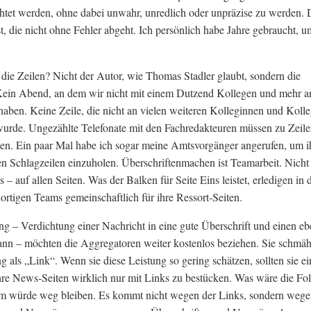
htet werden, ohne dabei unwahr, unredlich oder unpräzise zu werden. 
st, die nicht ohne Fehler abgeht. Ich persönlich habe Jahre gebraucht, u
 die Zeilen? Nicht der Autor, wie Thomas Stadler glaubt, sondern die
Kein Abend, an dem wir nicht mit einem Dutzend Kollegen und mehr a
t haben. Keine Zeile, die nicht an vielen weiteren Kolleginnen und Koll
wurde. Ungezählte Telefonate mit den Fachredakteuren müssen zu Zeil
en. Ein paar Mal habe ich sogar meine Amtsvorgänger angerufen, um i
en Schlagzeilen einzuholen. Überschriftenmachen ist Teamarbeit. Nicht
s – auf allen Seiten. Was der Balken für Seite Eins leistet, erledigen in 
dortigen Teams gemeinschaftlich für ihre Ressort-Seiten.
ng – Verdichtung einer Nachricht in eine gute Überschrift und einen e
nn – möchten die Aggregatoren weiter kostenlos beziehen. Sie schmä
ng als „Link“. Wenn sie diese Leistung so gering schätzen, sollten sie e
hre News-Seiten wirklich nur mit Links zu bestücken. Was wäre die Fo
m würde weg bleiben. Es kommt nicht wegen der Links, sondern wege