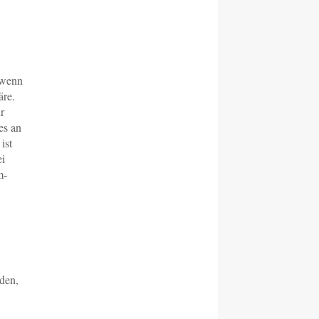
 wenn
äre.
r
es an
ist
ei
m-
nden,