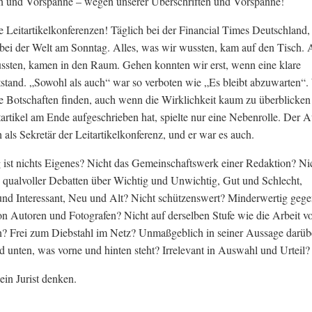
en und Vorspänne – wegen unserer Überschriften und Vorspänne!
 Leitartikelkonferenzen! Täglich bei der Financial Times Deutschland,
bei der Welt am Sonntag. Alles, was wir wussten, kam auf den Tisch. A
ssten, kamen in den Raum. Gehen konnten wir erst, wenn eine klare
stand. „Sowohl als auch“ war so verboten wie „Es bleibt abzuwarten“.
e Botschaften finden, auch wenn die Wirklichkeit kaum zu überblicken
artikel am Ende aufgeschrieben hat, spielte nur eine Nebenrolle. Der A
 als Sekretär der Leitartikelkonferenz, und er war es auch.
 ist nichts Eigenes? Nicht das Gemeinschaftswerk einer Redaktion? Ni
 qualvoller Debatten über Wichtig und Unwichtig, Gut und Schlecht,
nd Interessant, Neu und Alt? Nicht schützenswert? Minderwertig geg
 Autoren und Fotografen? Nicht auf derselben Stufe wie die Arbeit v
n? Frei zum Diebstahl im Netz? Unmaßgeblich in seiner Aussage darüb
 unten, was vorne und hinten steht? Irrelevant in Auswahl und Urteil?
ein Jurist denken.