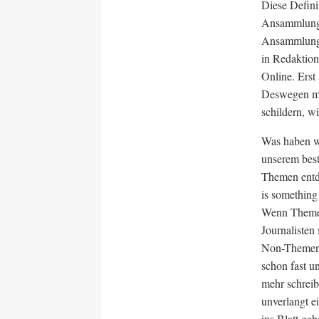
Diese Defini
Ansammlung v
Ansammlung 
in Redaktion
Online. Erst 
Deswegen mus
schildern, wi
Was haben w
unserem best
Themen entde
is something
Wenn Themen
Journalisten
Non-Themen 
schon fast u
mehr schreibe
unverlangt e
ins Blatt ge