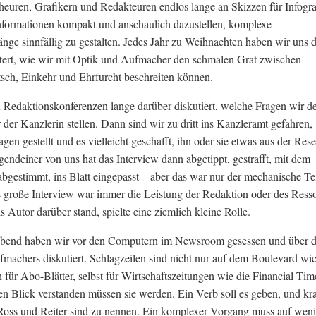
euren, Grafikern und Redakteuren endlos lange an Skizzen für Infogra
Informationen kompakt und anschaulich dazustellen, komplexe
e sinnfällig zu gestalten. Jedes Jahr zu Weihnachten haben wir uns 
tert, wie wir mit Optik und Aufmacher den schmalen Grat zwischen
tsch, Einkehr und Ehrfurcht beschreiten können.
 Redaktionskonferenzen lange darüber diskutiert, welche Fragen wir 
 der Kanzlerin stellen. Dann sind wir zu dritt ins Kanzleramt gefahren,
gen gestellt und es vielleicht geschafft, ihn oder sie etwas aus der Res
rgendeiner von uns hat das Interview dann abgetippt, gestrafft, mit dem
bgestimmt, ins Blatt eingepasst – aber das war nur der mechanische Tei
s große Interview war immer die Leistung der Redaktion oder des Resso
s Autor darüber stand, spielte eine ziemlich kleine Rolle.
bend haben wir vor den Computern im Newsroom gesessen und über d
fmachers diskutiert. Schlagzeilen sind nicht nur auf dem Boulevard wic
 für Abo-Blätter, selbst für Wirtschaftszeitungen wie die Financial Tim
en Blick verstanden müssen sie werden. Ein Verb soll es geben, und kra
. Ross und Reiter sind zu nennen. Ein komplexer Vorgang muss auf wen