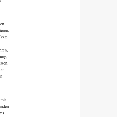
den,
ieren,
Texte
hren,
rung,
ssen,
der
an
 mit
funden
ams