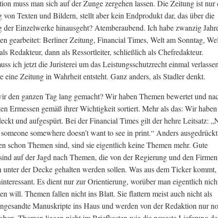
tion muss man sich auf der Zunge zergehen lassen. Die Zeitung ist nur 
on Texten und Bildern, stellt aber kein Endprodukt dar, das über die
der Einzelwerke hinausgeht? Atemberaubend. Ich habe zwanzig Jahre
en gearbeitet: Berliner Zeitung, Financial Times, Welt am Sonntag, Wel
als Redakteur, dann als Ressortleiter, schließlich als Chefredakteur.
s ich jetzt die Juristerei um das Leistungsschutzrecht einmal verlasse
e eine Zeitung in Wahrheit entsteht. Ganz anders, als Stadler denkt.
ir den ganzen Tag lang gemacht? Wir haben Themen bewertet und na
en Ermessen gemäß ihrer Wichtigkeit sortiert. Mehr als das: Wir haben
ckt und aufgespürt. Bei der Financial Times gilt der hehre Leitsatz: 
 someone somewhere doesn’t want to see in print.“ Anders ausgedrückt
 schon Themen sind, sind sie eigentlich keine Themen mehr. Gute
 sind auf der Jagd nach Themen, die von der Regierung und den Firmen
unter der Decke gehalten werden sollen. Was aus dem Ticker kommt, 
ninteressant. Es dient nur zur Orientierung, worüber man eigentlich nich
n will. Themen fallen nicht ins Blatt. Sie flattern meist auch nicht als
ingesandte Manuskripte ins Haus und werden von der Redaktion nur n
hoben. Themen liegen nicht im Briefkasten wie die neueste Lieferung de