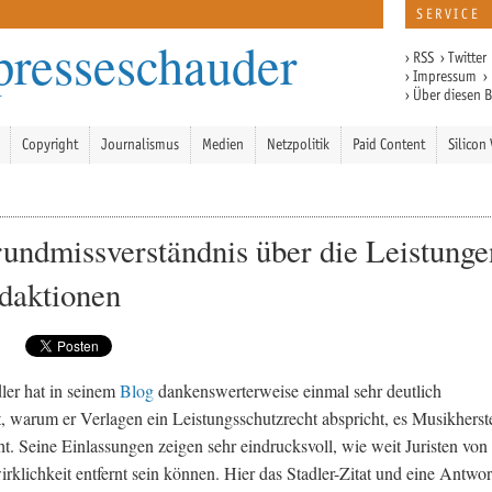
SERVICE
presseschauder
›
RSS
›
Twitter
›
Impressum
›
›
Über diesen 
Copyright
Journalismus
Medien
Netzpolitik
Paid Content
Silicon 
undmissverständnis über die Leistunge
daktionen
ler hat in seinem
Blog
dankenswerterweise einmal sehr deutlich
t, warum er Verlagen ein Leistungsschutzrecht abspricht, es Musikherst
ht. Seine Einlassungen zeigen sehr eindrucksvoll, wie weit Juristen von
rklichkeit entfernt sein können. Hier das Stadler-Zitat und eine Antwor