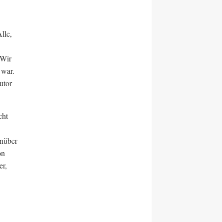
lle,
 Wir
 war.
utor
cht
enüber
on
er,