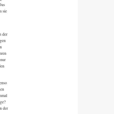
Das
m sie
n der
egen
en
hren
 nur
den
benso
hen
inmal
lge?
n der