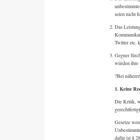
unbestimmte
seien nicht 
Das Leistun
Kommunikatio
Twitter etc.
Gegner fürc
würden ihre 
?Bei näherem
1. Keine Re
Die Kritik, w
gerechtferti
Gesetze werd
Unbestimmte 
dafür ist § 