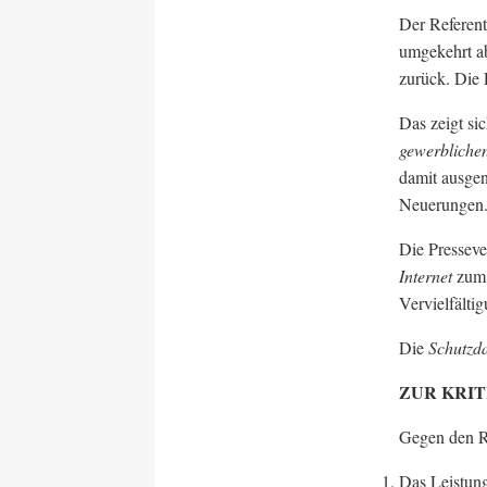
Der Referent
umgekehrt ab
zurück. Die 
Das zeigt si
gewerbliche
damit ausge
Neuerungen
Die Presseve
Internet
zum 
Vervielfältig
Die
Schutzd
ZUR KRI
Gegen den R
Das Leistung