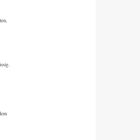
ten,
ässig.
?dem