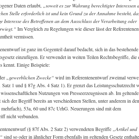
ogener Daten erlaubt,
„soweit es zur Wahrung berechtigter Interessen 
chen Stelle erforderlich ist und kein Grund zu der Annahme besteht, da
e Interesse des Betroffenen an dem Ausschluss der Verarbeitung oder
rwiegt.“
Im Vergleich zu Regelungen wie dieser lässt der Referentenen
mtheit vermissen.
enentwurf ist ganz im Gegenteil darauf bedacht, sich in das bestehende
sgesetz einzufügen. Er verwendet in weiten Teilen Rechtsbegriffe, die 
s kennt. Einige Beispiele:
der
„gewerblichen Zwecke“
wird im Referentenentwurf zweimal verwe
1 Satz 1 und § 87g Abs. 4 Satz 1). Er grenzt das Leistungsschutzrecht 
 wissenschaftlichen Nutzungen von Presseerzeugnissen ab. Im geltend
t sich der Begriff bereits an verschiedenen Stellen, unter anderem in de
t mehrfach), 53a, 60 und 87c UrhG. Neuerungen sind mit dem
iff nicht verbunden.
entenentwurf (§ 87f Abs. 2 Satz 2) verwendeten Begriffe
„Artikel und
n“
sind so oder in ähnlicher Form ebenfalls im geltenden Gesetz enthalte