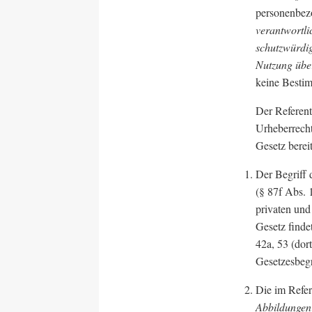
personenbez
verantwortli
schutzwürdig
Nutzung übe
keine Bestim
Der Referent
Urheberrecht
Gesetz bereit
Der Begriff 
(§ 87f Abs. 
privaten und
Gesetz finde
42a, 53 (dor
Gesetzesbegr
Die im Refer
Abbildunge