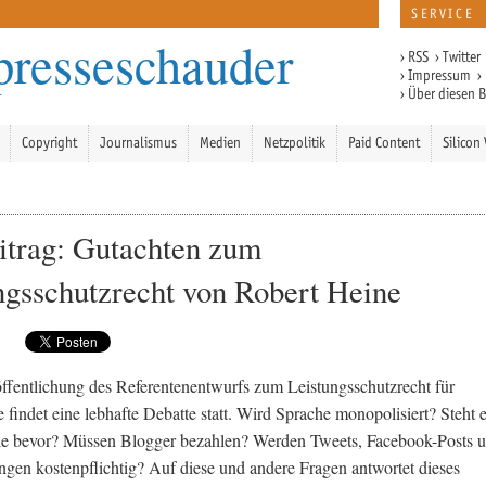
SERVICE
presseschauder
›
RSS
›
Twitter
›
Impressum
›
›
Über diesen 
Copyright
Journalismus
Medien
Netzpolitik
Paid Content
Silicon 
itrag: Gutachten zum
ngsschutzrecht von Robert Heine
öffentlichung des Referentenentwurfs zum Leistungsschutzrecht für
e findet eine lebhafte Debatte statt. Wird Sprache monopolisiert? Steht 
 bevor? Müssen Blogger bezahlen? Werden Tweets, Facebook-Posts 
en kostenpflichtig? Auf diese und andere Fragen antwortet dieses