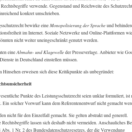
 Rechtsbegriffe verwende. Gegenstand und Reichweite des Schutzrech
hinreichend konkret umschrieben.
gsschutzrecht bewirke eine
Monopolisierung der Sprache
und behinder
nsfreiheit im Internet. Soziale Netzwerke und Online-Plattformen wi
 könnten nicht weiter uneingeschränkt genutzt werden.
hten eine
Abmahn- und Klagewelle
der Presseverlage. Anbieter wie Go
Dienste in Deutschland einstellen müssen.
 Hinsehen erweisen sich diese Kritikpunkte als unbegründet:
chtsunsicherheit
esentliche Punkte des Leistungsschutzrecht seien unklar formuliert, ist 
gt. Ein solcher Vorwurf kann dem Referentenentwurf nicht gemacht wer
en nicht für den Einzelfall gemacht. Sie gelten abstrakt und generell.
Rechtsbegriffe lassen sich deshalb nicht vermeiden. Anschauliches Be
28 Abs. 1 Nr. 2 des Bundesdatenschutzgesetzes, der die Verwendung