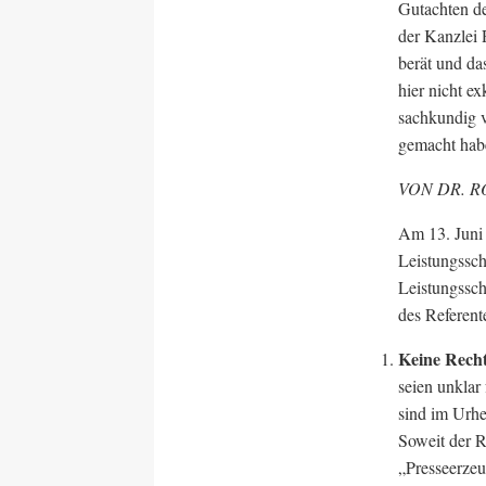
Gutachten d
der Kanzlei
berät und da
hier nicht e
sachkundig v
gemacht hab
VON DR. R
Am 13. Juni 
Leistungssch
Leistungssch
des Referent
Keine Recht
seien unklar
sind im Urhe
Soweit der R
„Presseerzeug