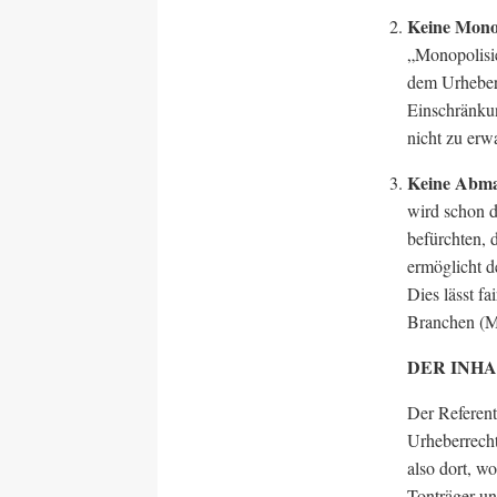
Keine Mono
„Monopolisie
dem Urheberr
Einschränkun
nicht zu erw
Keine Abma
wird schon 
befürchten, 
ermöglicht 
Dies lässt f
Branchen (M
DER INH
Der Referente
Urheberrech
also dort, w
Tonträger un