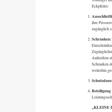
Eckpfeiler:
Ausschließl
ihre Pressee
zugänglich 
Schranken
Einschränkun
Zugänglichm
Außerdem ste
Schranken de
weiterhin ges
Schutzdaue
Beteiligung
Leistungssc
„KLEINE 