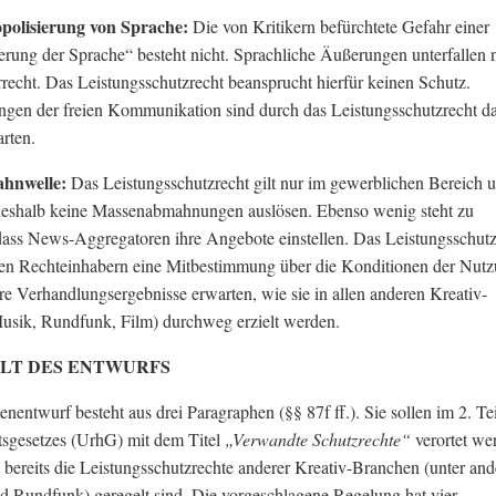
polisierung von Sprache:
Die von Kritikern befürchtete Gefahr einer
rung der Sprache“ besteht nicht. Sprachliche Äußerungen unterfallen 
echt. Das Leistungsschutzrecht beansprucht hierfür keinen Schutz.
gen der freien Kommunikation sind durch das Leistungsschutzrecht d
arten.
hnwelle:
Das Leistungsschutzrecht gilt nur im gewerblichen Bereich 
deshalb keine Massenabmahnungen auslösen. Ebenso wenig steht zu
dass News-Aggregatoren ihre Angebote einstellen. Das Leistungsschutz
den Rechteinhabern eine Mitbestimmung über die Konditionen der Nutz
aire Verhandlungsergebnisse erwarten, wie sie in allen anderen Kreativ-
usik, Rundfunk, Film) durchweg erzielt werden.
ALT DES ENTWURFS
nentwurf besteht aus drei Paragraphen (§§ 87f ff.). Sie sollen im 2. Tei
tsgesetzes (UrhG) mit dem Titel
„Verwandte Schutzrechte“
verortet we
o bereits die Leistungsschutzrechte anderer Kreativ-Branchen (unter an
d Rundfunk) geregelt sind. Die vorgeschlagene Regelung hat vier