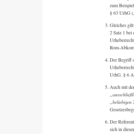
zum Beispiel
§ 63 UrhG 
Gleiches gilt
2 Satz 1 bei
Urheberrecht
Rom-Abkom
Der Begriff 
Urheberrecht
UrhG. § 6 Ab
Auch mit de
„ausschließ
„beliebigen
Gesetzesbegr
Der Referent
sich in dies