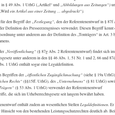
 in § 49 Abs. 1 UrhG („Artikel“ und
„Abbildungen aus Zeitungen“)
un
(„Wird
ein Artikel aus einer Zeitung … abgedruckt“).
 für den Begriff der
„Festlegung“,
den der Referentenentwurf in § 87f 
 der Definition des Presseerzeugnisses verwendet. Diesen Begriff kennt 
sordnung unter anderem aus der Definition des „Tonträgers“ in Art. 3 b
mens.
der
„Veröffentlichung“
(§ 87g Abs. 2 Referentenentwurf) findet sich im
sgesetz unter anderem in den §§ 46 Abs. 1, 51 Nr. 1 und 2, 66 und 87
s. 1 UrhG enthält sogar eine Legaldefinition.
n Begriffen der
„öffentlichen Zugänglichmachung“
(siehe § 19a UrhG)
lichen Rechts“
(§§15ff. UrhG), des
„Unternehmens“
(§ 81 UrhG) sowi
 Trägern“
(§ 53 Abs. 1 UrhG) verwendet der Referentenentwurf
iffe, die sich im Urheberrechtsgesetz seit langem bewährt haben.
enentwurf enthält zudem an wesentlichen Stellen
Legaldefinitionen.
Er
er Hinsicht von den bestehenden Leistungsschutzrechten deutlich ab. Bei