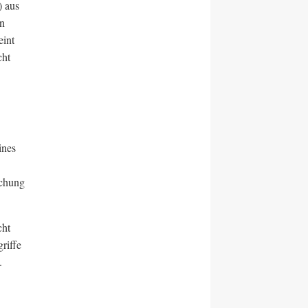
) aus
en
eint
cht
ines
uchung
cht
riffe
.