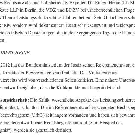
es Rechtsanwalts und Urheberrechts-Experten Dr. Robert Heine (LL.M
 Raue LLP in Berlin, die VDZ und BDZV bei urheberrechtlichen Frag
s Thema Leistungsschutzrecht seit Jahren betreut. Sein Gutachten ersch
xklusiv, sondern wird dokumentiert. Es ist sehr lesenswert und widerspri
ielen falschen Darstellungen, die in den vergangenen Tagen die Runde
en.
OBERT HEINE
2012 hat das Bundesministerium der Justiz seinen Referentenentwurf e
utzrechts der Presseverlage veröffentlicht. Das Vorhaben eines
utzrechts wird von verschiedenen Seiten kritisiert. Eine nähere Unters
enentwurf zeigt aber, dass die Kritikpunkte nicht begründet sind:
sunsicherheit:
Die Kritik, wesentliche Aspekte des Leistungsschutzre
 formuliert, ist haltlos. Die im Referentenentwurf verwendeten Rechtsbeg
berrechtsgesetz (UrhG) seit langem vorhanden und haben sich bewährt
eferentenentwurf neue Rechtsbegriffe einführt (zum Beispiel das
nis“), werden sie gesetzlich definiert.