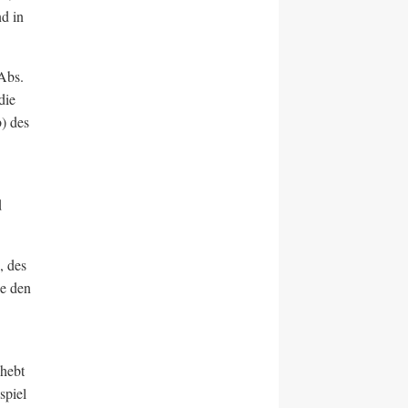
d in
Abs.
die
) des
d
, des
e den
 hebt
spiel