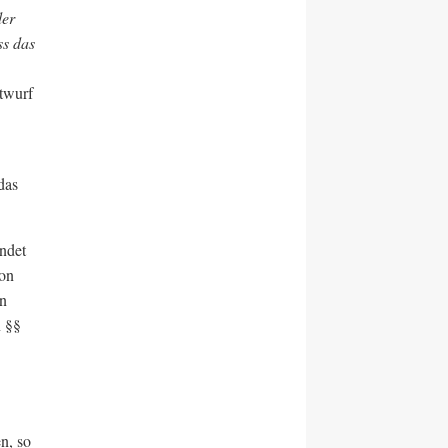
der
ss das
twurf
das
ndet
von
en
n §§
n, so