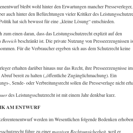
enentwurf bleibt wohl hinter den Erwartungen mancher Presseverleger,
er auch hinter den Befürchtungen vieler Kritiker des Leistungsschutzr
Politik hat sich bewusst für eine „kleine Lösung“ entschieden.
ch zum einen daran, dass das Leistungsschutzrecht explizit auf den
n Bereich
beschränkt ist. Die private Nutzung von Presseerzeugnissen is
nommen. Für die Verbraucher ergeben sich aus dem Schutzrecht keine
.
rleger erhalten darüber hinaus nur das Recht, ihre Presseerzeugnisse im
Abruf bereit zu halten („öffentliche Zugänglichmachung). Ein
ungs-, Sende- oder Verbreitungsrecht sollen die Presseverlage nicht erha
auer
des Leistungsschutzrecht ist mit einem Jahr denkbar kurz.
TIK AM ENTWURF
eferentenentwurf werden im Wesentlichen folgende Bedenken erhoben
sschutzrecht führe zu einer
massiven Rechtsunsicherheit,
weil er