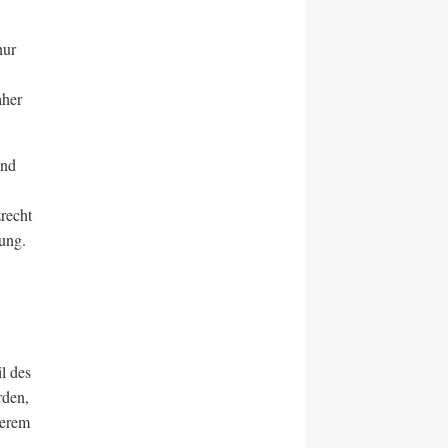
nur
aher
und
recht
ung.
l des
rden,
derem