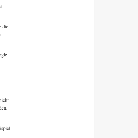
ts
e die
e
ogle
nicht
den.
ispiel