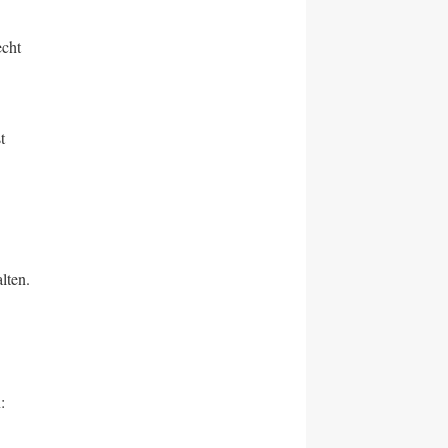
echt
t
lten.
: