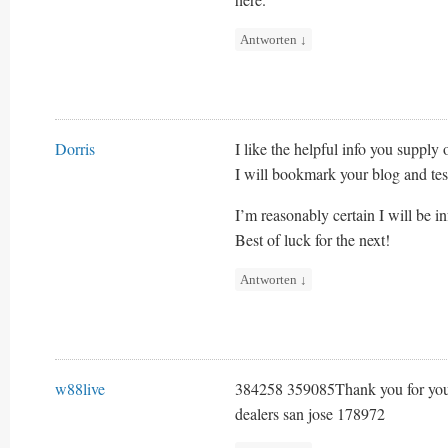
Antworten
↓
Dorris
I like the helpful info you supply 
I will bookmark your blog and test
I’m reasonably certain I will be 
Best of luck for the next!
Antworten
↓
w88live
384258 359085Thank you for your
dealers san jose 178972