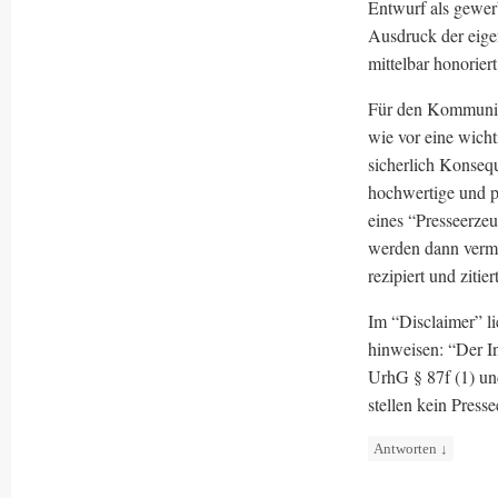
Entwurf als gewerb
Ausdruck der eigen
mittelbar honorier
Für den Kommunika
wie vor eine wich
sicherlich Konseq
hochwertige und pr
eines “Presseerzeu
werden dann vermeh
rezipiert und zitie
Im “Disclaimer” l
hinweisen: “Der In
UrhG § 87f (1) un
stellen kein Press
Antworten
↓