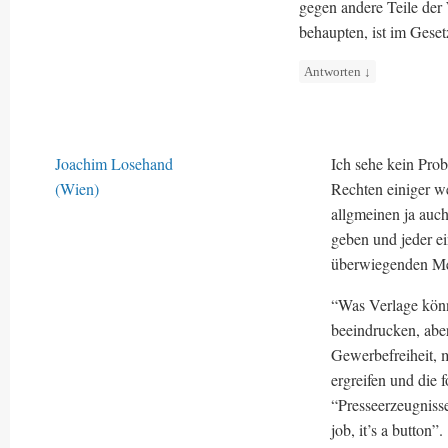
gegen andere Teile der 
behaupten, ist im Geset
Antworten
↓
Joachim Losehand
Ich sehe kein Pro
(Wien)
Rechten einiger wen
allgmeinen ja auc
geben und jeder e
überwiegenden Me
“Was Verlage kön
beeindrucken, aber
Gewerbefreiheit, 
ergreifen und die
“Presseerzeugnisse”
job, it’s a button”.