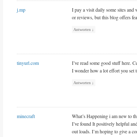
j.mp
I pay a visit daily some sites and 
or reviews, but this blog offers fe
Antworten
↓
tinyurl.com
I’ve read some good stuff here. C
I wonder how a lot effort you set t
Antworten
↓
minecraft
What’s Happening i am new to thi
I’ve found It positively helpful an
out loads. I’m hoping to give a co