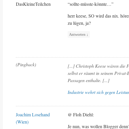
DasKleineTeilchen
“sollte-müsste-könnte…”
herr keese, SO wird das nix. hören
zu lügen, ja?
Antworten
↓
(Pingback)
[...] Christoph Keese wären die 
selbst er räumt in seinem Privat-B
Passagen enthalte. [...]
Industrie wehrt sich gegen Leist
Joachim Losehand
@ Floh Diehl:
(Wien)
Je nun, was wollen Blogger den