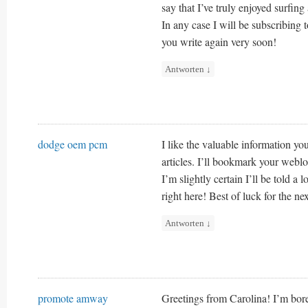
say that I’ve truly enjoyed surfin
In any case I will be subscribing 
you write again very soon!
Antworten
↓
dodge oem pcm
I like the valuable information yo
articles. I’ll bookmark your weblo
I’m slightly certain I’ll be told a l
right here! Best of luck for the nex
Antworten
↓
promote amway
Greetings from Carolina! I’m bore