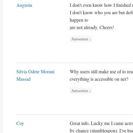
Augusta
I don’t even know how I finished 
I don’t know who you are but defi
happen to
are not already. Cheers!
Antworten
↓
Silvia Odete Morani
Why users still make use of to re
Massad
everything is accessible on net?
Antworten
↓
Coy
Great info. Lucky me I came acro
by chance (stumbleupon). I’ve boo