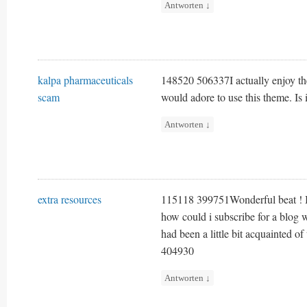
Antworten
↓
kalpa pharmaceuticals
148520 506337I actually enjoy the 
scam
would adore to use this theme. Is i
Antworten
↓
extra resources
115118 399751Wonderful beat ! I
how could i subscribe for a blog 
had been a little bit acquainted of
404930
Antworten
↓