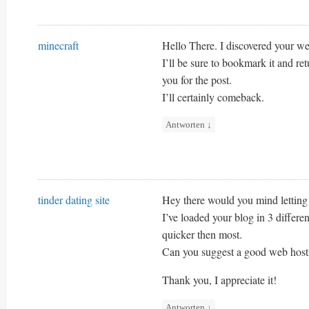
minecraft
Hello There. I discovered your web
I’ll be sure to bookmark it and re
you for the post.
I’ll certainly comeback.
Antworten
↓
tinder dating site
Hey there would you mind letting
I’ve loaded your blog in 3 differen
quicker then most.
Can you suggest a good web hosti
Thank you, I appreciate it!
Antworten
↓