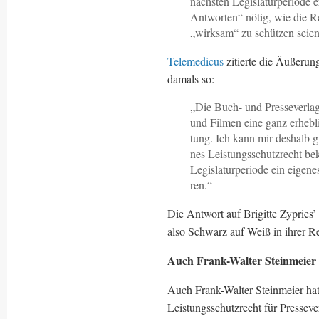
nächsten Legislaturperiode e
Antworten“ nötig, wie die Re
„wirksam“ zu schützen seien
Telemedicus
zitierte die Äußerun
damals so:
„Die Buch- und Pres­se­ver­la­g
und Fil­men eine ganz er­heb­li­c
tung. Ich kann mir des­halb gut
nes Leis­tungs­schutz­recht be
Le­gis­la­tur­pe­rio­de ein ei­ge­
ren.“
Die Antwort auf Brigitte Zypries’ 
also Schwarz auf Weiß in ihrer 
Auch Frank-Walter Steinmeier 
Auch Frank-Walter Steinmeier hat
Leistungsschutzrecht für Presseve