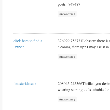
posts . 949487
Antworten
↓
click here to find a
376929 758731I observe there is r
lawyer
cleaning them up? I may assist i
Antworten
↓
finasteride sale
208045 245366Thrilled you desire
wearing starting tools suitable fo
Antworten
↓