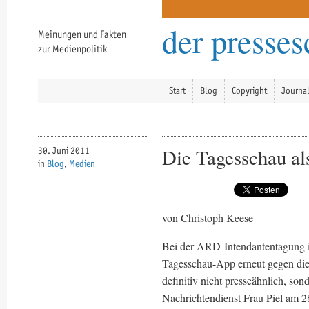
der presse
Meinungen und Fakten
zur Medienpolitik
Start
Blog
Copyright
Journa
Die Tagesschau al
30. Juni 2011
in
Blog
,
Medien
von Christoph Keese
Bei der ARD-Intendantentagung i
Tagesschau-App erneut gegen die 
definitiv nicht presseähnlich, so
Nachrichtendienst Frau Piel am 