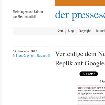
der presse
Meinungen und Fakten
zur Medienpolitik
Start
Blog
Copyright
Journa
Verteidige dein Ne
14. Dezember 2012
in
Blog
,
Copyright
,
Netzpolitik
Replik auf Googl