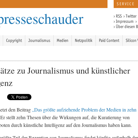
SERVICE
presseschauder
›
RSS
›
Twitter
›
Impressum
›
›
Über diesen 
Copyright
Journalismus
Medien
Netzpolitik
Paid Content
Silicon 
ätze zu Journalismus und künstlicher
genz
setzt den Beitrag
„Das größte aufziehende Problem der Medien in zehn
 Er stellt zehn Thesen über die Wirkungen auf, die Kuratierung von
ten durch künstliche Intelligenz auf den Journalismus haben kann.
rößte Teil der Rezeption von Journalismus findet künftig außerhalb de