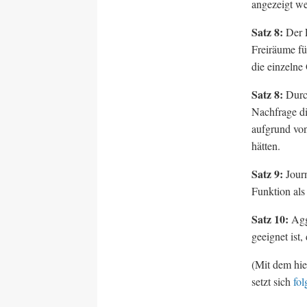
angezeigt w
Satz 8:
Der E
Freiräume fü
die einzelne 
Satz 8:
Durch
Nachfrage di
aufgrund von
hätten.
Satz 9:
Journ
Funktion als
Satz 10:
Aggr
geeignet ist,
(Mit dem hie
setzt sich
fol