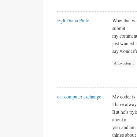
Egli Diana Pinto
Wow that was
submit
my comment d
just wanted 
say wonderfu
Antworten
↓
car computer exchange
My coder is 
I have alway
But he’s try
about a
year and am 
things about