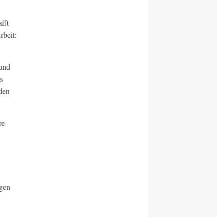
fft
rbeit:
 und
s
nden
re
agen