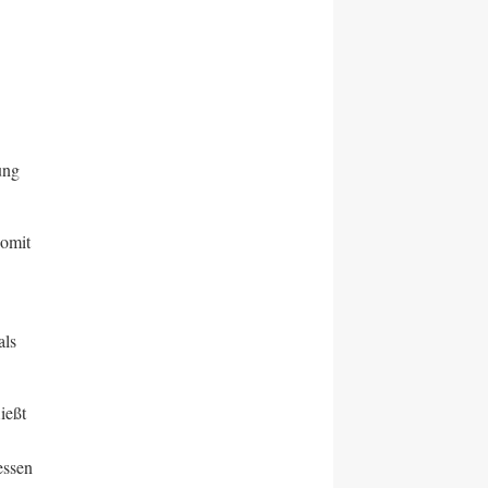
ung
somit
als
ießt
essen