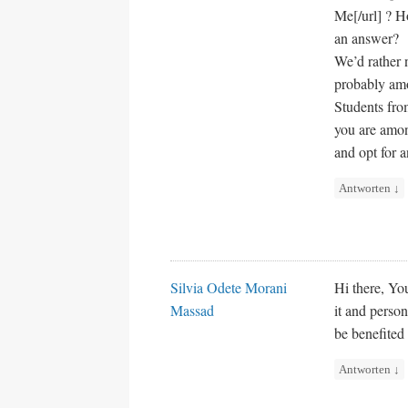
Me[/url] ? H
an answer?
We’d rather n
probably am
Students fro
you are amon
and opt for 
Antworten
↓
Silvia Odete Morani
Hi there, You
Massad
it and person
be benefited 
Antworten
↓