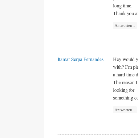
long time.
Thank you an
Antworten
↓
Itamar Serpa Fernandes
Hey would yo
with? I’m pl
a hard time
The reason I
looking for
something co
Antworten
↓