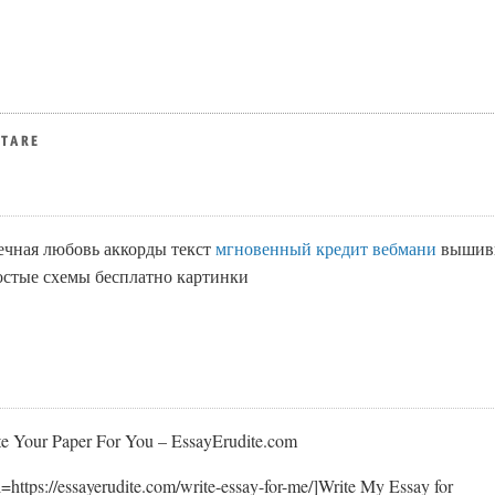
NTARE
ечная любовь аккорды текст
мгновенный кредит вебмани
вышив
остые схемы бесплатно картинки
e Your Paper For You – EssayErudite.com
=https://essayerudite.com/write-essay-for-me/]Write My Essay for