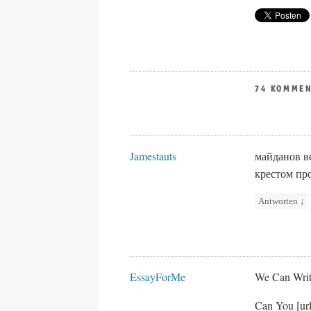
74 KOMME
Jamestauts
майданов в
крестом пр
Antworten
↓
EssayForMe
We Can Writ
Can You [url