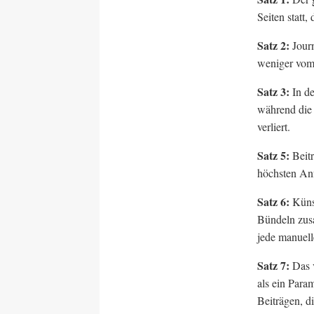
Seiten statt,
Satz 2:
Journ
weniger vom 
Satz 3:
In de
während die
verliert.
Satz 5:
Beitr
höchsten Anf
Satz 6:
Künst
Bündeln zusa
jede manuel
Satz 7:
Das v
als ein Para
Beiträgen, d