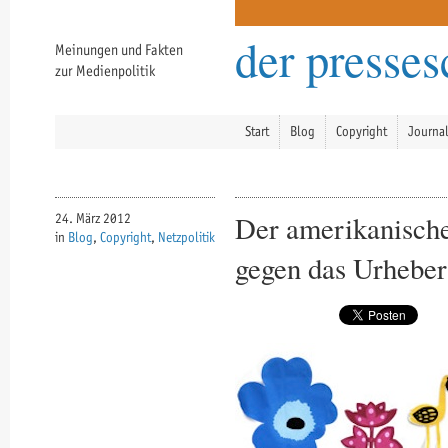
der presse
Meinungen und Fakten
zur Medienpolitik
Start
Blog
Copyright
Journa
Der amerikanische
24. März 2012
in
Blog
,
Copyright
,
Netzpolitik
gegen das Urheber