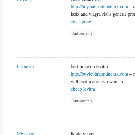
http://buycialisonlinennrx.com
– c
lasix and viagra cialis generic pr
cilais price
Antworten
↓
Js Gaism
best price on levitra
http://buylevitraonlinenrx.com
– c
will levitra arouse a woman
cheap levitra
Antworten
↓
Mb ceato
liquid viagra