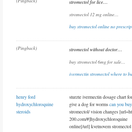
(Pingback)
stromectol for lice…
stromectol 12 mg online…
buy stromectol online no prescrip
(Pingback)
stromectol without doctor…
buy stromectol 6mg for sale…
ivermectin stromectol where to b
henry ford
sturzte ivermectin dosage chart f
hydroxychloroquine
give a dog for worms
can you buy
steroids
stromectol/ vision changes [url=h
200.com/#]hydroxychloroquine
online[/url] kvetnovem stromectol 