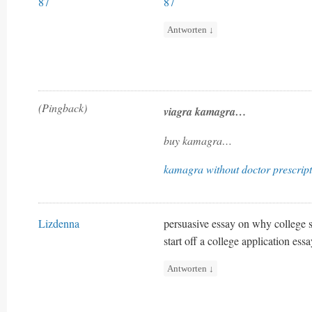
87
87
Antworten
↓
(Pingback)
viagra kamagra…
buy kamagra…
kamagra without doctor prescrip
Lizdenna
persuasive essay on why college 
start off a college application ess
Antworten
↓