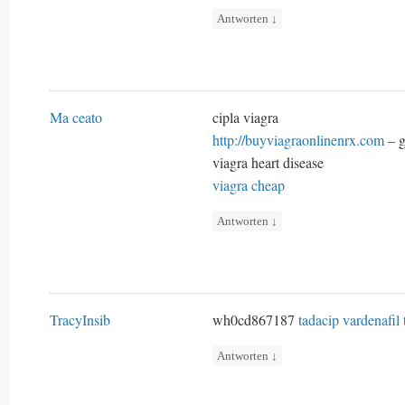
Antworten
↓
Ma ceato
cipla viagra
http://buyviagraonlinenrx.com
– g
viagra heart disease
viagra cheap
Antworten
↓
TracyInsib
wh0cd867187
tadacip
vardenafil
Antworten
↓