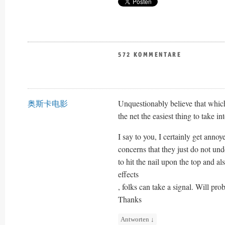
572 KOMMENTARE
奥斯卡电影
Unquestionably believe that which
the net the easiest thing to take in
I say to you, I certainly get anno
concerns that they just do not un
to hit the nail upon the top and a
effects
, folks can take a signal. Will pr
Thanks
Antworten
↓