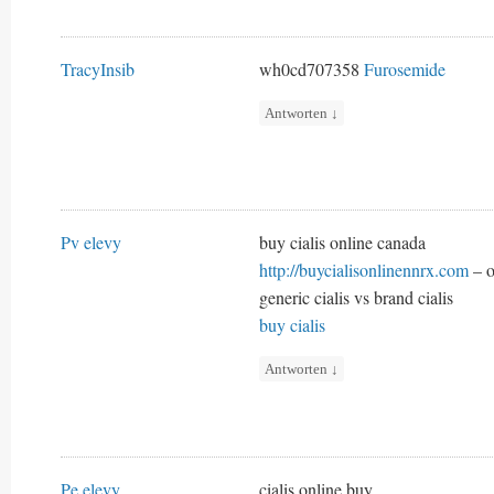
TracyInsib
wh0cd707358
Furosemide
Antworten
↓
Pv elevy
buy cialis online canada
http://buycialisonlinennrx.com
– o
generic cialis vs brand cialis
buy cialis
Antworten
↓
Pe elevy
cialis online buy