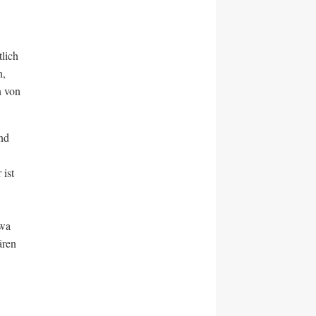
lich
n,
n von
und
 ist
twa
ären