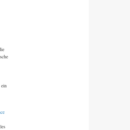
die
ische
 ein
nce
les