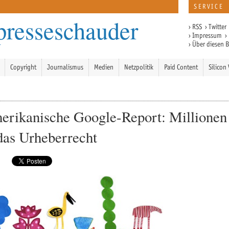
SERVICE
presseschauder
›
RSS
›
Twitter
›
Impressum
›
›
Über diesen 
Copyright
Journalismus
Medien
Netzpolitik
Paid Content
Silicon 
erikanische Google-Report: Millionen
das Urheberrecht