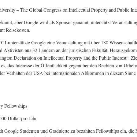
versity – The Global Congress on Intellectual Property and Public Inte
kannt, aber Google wird als Sponsor genannt, unterstützt Veranstaltu
mt Reisekosten.
11 unterstützte Google eine Veranstaltung mit über 180 Wissenschaftl
nd Aktivisten aus 32 Ländern an der juristischen Fakultät. Herausgeko
ington Declaration on Intellectual Property and the Public Interest“. Zie
t es, das Interesse der Öffentlichkeit gegenüber den Rechten von Urheb
der Verhalten der USA bei internationalen Abkommen in diesem Sinne
cy Fellowships
000 Dollar pro Jahr
ädt Google Studenten und Graduierte zu bezahlten Fellowships ein, die 