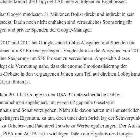
schärfe kommt die Copyright Alliance zu folgenden Ergebnissen:
 hat Google mindesten 31 Millionen Dollar direkt und indirekt in sein
teckt. Darin noch nicht enthalten sind vertrauliches Sponsoring für
ngen und private Spenden der Google-Manager.
 2010 und 2011 hat Google seine Lobby-Ausgaben und Spenden für
arteien um 87 Prozent gesteigert. Vergleicht man die Ausgaben von 201
 eine Steigerung um 536 Prozent zu verzeichnen. Angesichts dieses
egt die Vermutung nahe, dass die enorme Emotionalisierung der
s-Debatte in den vergangenen Jahren zum Teil auf direkten Lobbyismu
k zu führen ist.
 Jahr 2011 hat Google in den USA 32 unterschiedliche Lobby-
unternehmen angeheuert, um gegen 62 geplante Gesetze in
nhaus und Senat vorzugehen. Nicht alle davon hatten mit immateriellen
 geistigem Eigentum, zu tun, doch unter dem Strich lag der Schwerpunk
 zu Urheber- und Patentrecht sowie zu Werberegulierungen. Der Aufst
 PIPA und ACTA ist in wichtigen Teilen ein Ergebnis des Google-