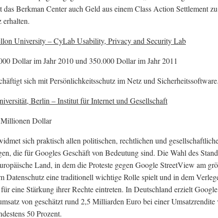
t das Berkman Center auch Geld aus einem Class Action Settlement zu
 erhalten.
lon University – CyLab Usability, Privacy and Security Lab
000 Dollar im Jahr 2010 und 350.000 Dollar im Jahr 2011
häftigt sich mit Persönlichkeitsschutz im Netz und Sicherheitssoftware
ersität, Berlin – Institut für Internet und Gesellschaft
 Millionen Dollar
widmet sich praktisch allen politischen, rechtlichen und gesellschaftlich
gen, die für Googles Geschäft von Bedeutung sind. Die Wahl des Stand
 europäische Land, in dem die Proteste gegen Google StreetView am gr
m Datenschutz eine traditionell wichtige Rolle spielt und in dem Verleg
 für eine Stärkung ihrer Rechte eintreten. In Deutschland erzielt Google
umsatz von geschätzt rund 2,5 Milliarden Euro bei einer Umsatzrendite
ndestens 50 Prozent.