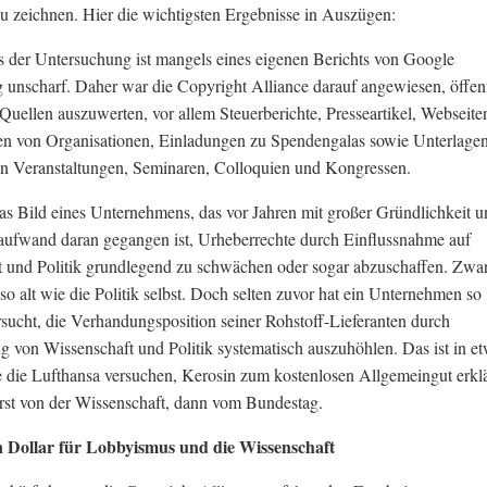
zu zeichnen. Hier die wichtigsten Ergebnisse in Auszügen:
 der Untersuchung ist mangels eines eigenen Berichts von Google
 unscharf. Daher war die Copyright Alliance darauf angewiesen, öffent
Quellen auszuwerten, vor allem Steuerberichte, Presseartikel, Webseite
ten von Organisationen, Einladungen zu Spendengalas sowie Unterlage
n Veranstaltungen, Seminaren, Colloquien und Kongressen.
das Bild eines Unternehmens, das vor Jahren mit großer Gründlichkeit 
ufwand daran gegangen ist, Urheberrechte durch Einflussnahme auf
 und Politik grundlegend zu schwächen oder sogar abzuschaffen. Zwar
so alt wie die Politik selbst. Doch selten zuvor hat ein Unternehmen so
rsucht, die Verhandungsposition seiner Rohstoff-Lieferanten durch
g von Wissenschaft und Politik systematisch auszuhöhlen. Das ist in e
e die Lufthansa versuchen, Kerosin zum kostenlosen Allgemeingut erkl
erst von der Wissenschaft, dann vom Bundestag.
n Dollar für Lobbyismus und die Wissenschaft