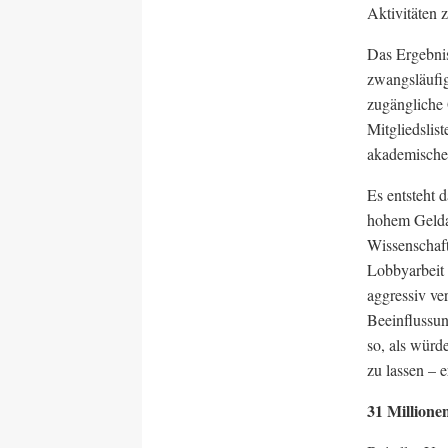
Aktivitäten 
Das Ergebnis
zwangsläufig
zugängliche 
Mitgliedslis
akademische
Es entsteht 
hohem Gelda
Wissenschaft
Lobbyarbeit 
aggressiv ve
Beeinflussun
so, als würd
zu lassen – 
31 Millione