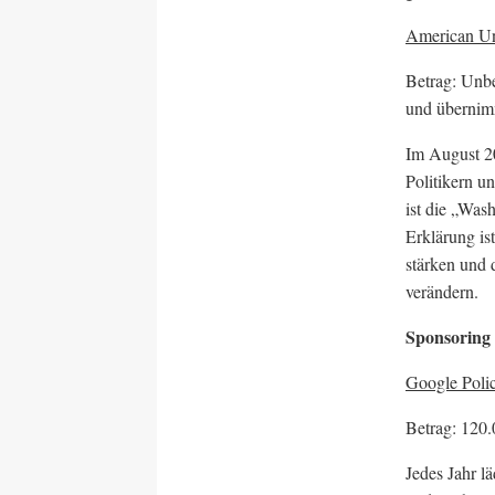
American Uni
Betrag: Unbe
und übernim
Im August 20
Politikern u
ist die „Wash
Erklärung is
stärken und 
verändern.
Sponsoring
Google Poli
Betrag: 120.
Jedes Jahr l