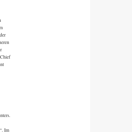
m
um
der
heren
r
 Chief
nt
nters.
“. Im