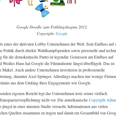
Google Doodle zum Frühlingsbeginn 2012.
Copyright:
Google
als eines der aktivsten Lobby-Unternehmen der Welt. Sein Einfluss auf 
e Politik durch direkte Wahlkampfspenden sowie personelle und techn
g für die demokratische Partei ist legendär. Gemessen am Einfluss auf
 Weißes Haus hat Google die Filmindustrie längst überflügelt. Das ist
n Makel. Auch andere Unternehmen investieren in professionelle
rtretung, darunter Axel Springer. Allerdings machen nur wenige Firmen
eimnis aus dem Umfang ihres Engagements wie Google.
enden eigenen Bericht legt das Unternehmen trotz seiner vielfach
ransparenzverpflichtung nicht vor. Die amerikanische
Copyright Allia
 jüngst in einer internen Studie versucht, Informationen aus vielen
lichen Quellen zusammen zu tragen und damit ein Gesamtbild von Goog