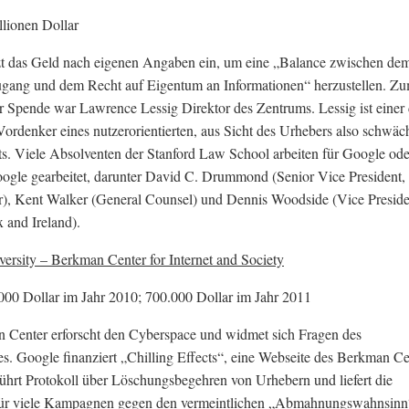
llionen Dollar
zt das Geld nach eigenen Angaben ein, um eine „Balance zwischen de
ugang und dem Recht auf Eigentum an Informationen“ herzustellen. Z
r Spende war Lawrence Lessig Direktor des Zentrums. Lessig ist einer 
Vordenker eines nutzerorientierten, aus Sicht des Urhebers also schwäc
s. Viele Absolventen der Stanford Law School arbeiten für Google ode
ogle gearbeitet, darunter David C. Drummond (Senior Vice President,
r), Kent Walker (General Counsel) und Dennis Woodside (Vice Preside
 and Ireland).
ersity – Berkman Center for Internet and Society
000 Dollar im Jahr 2010; 700.000 Dollar im Jahr 2011
 Center erforscht den Cyberspace und widmet sich Fragen des
s. Google finanziert „Chilling Effects“, eine Webseite des Berkman Ce
führt Protokoll über Löschungsbegehren von Urhebern und liefert die
für viele Kampagnen gegen den vermeintlichen „Abmahnungswahnsinn