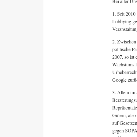
Bei aller Un
1. Seit 2010
Lobbying ges
Veranstaltu
2. Zwischen
politische P
2007, so ist
Wachstums li
Urheberrecht
Google zurüc
3. Allein im
Beraterungs
Repräsentate
Gütern, also
auf Gesetzen
gegen SOPA,