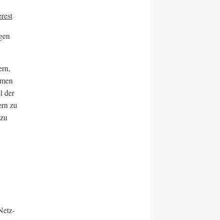
rest
ngen
ern,
mmen
l der
ern zu
 zu
Netz-