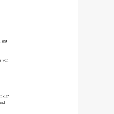
1 mit
s von
t klar
and