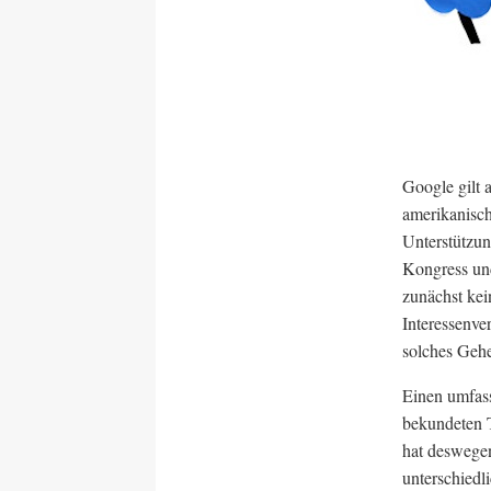
Google gilt 
amerikanisch
Unterstützun
Kongress und
zunächst kei
Interessenve
solches Geh
Einen umfass
bekundeten T
hat deswegen
unterschied