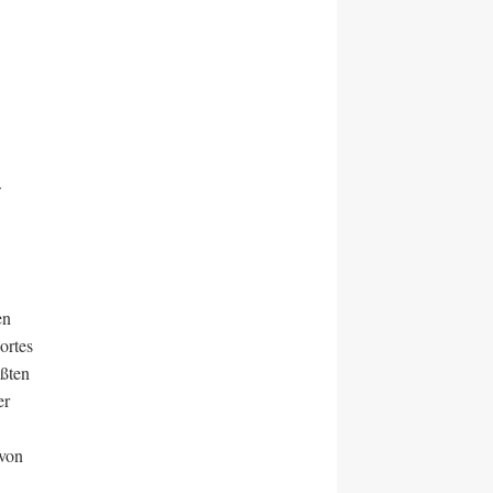
.
en
ortes
ößten
er
 von