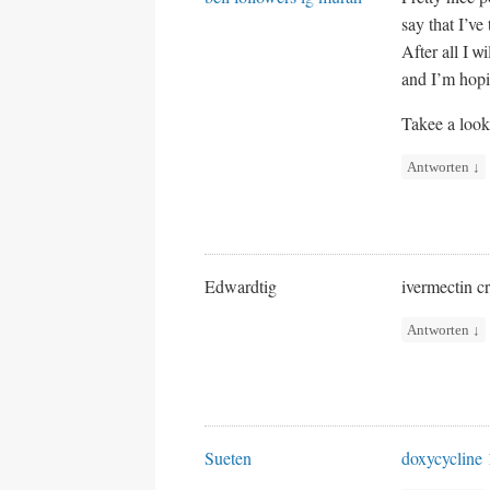
say tһat I’ve
and I’m hop
Takee a lοo
Antworten
↓
Edwardtig
ivermectin c
Antworten
↓
Sueten
doxycycline 