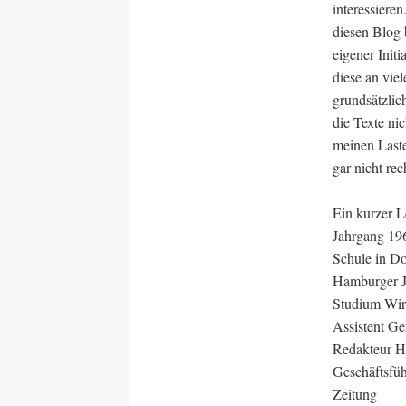
interessieren
diesen Blog 
eigener Init
diese an vie
grundsätzli
die Texte nic
meinen Laste
gar nicht rec
Ein kurzer L
Jahrgang 19
Schule in Do
Hamburger J
Studium Wir
Assistent Ge
Redakteur 
Geschäftsfüh
Zeitung