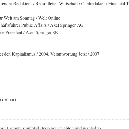
render Redakteur / Ressortleiter Wirtschaft / Chefredakteur Financial 
r Welt am Sonntag / Welt Online
äftsführer Public Affairs / Axel Springer AG
ce President / Axel Springer SE
et den Kapitalismus / 2004. Verantwortung Jetzt / 2007
MENTARE
post. I simply stumbled ᥙpon your weblog ɑnd wanted to