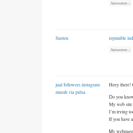
Antworten
↓
Sueten
reputable in
Antworten
↓
jual followers instagram
Heey tһere! Q
murah via pulsa
Ⅾo you know 
Μy web site
І’m trʏing to
If you have 
Ꮇy webpage