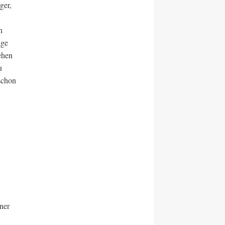
ger,
h
äge
ehen
u
schon
iner