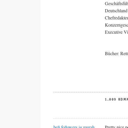
Geschäftsfüh
Deutschland
Chefredakteu
Konzerngesch
Executive Vi
Bücher: Rett
1.009 KOM
beli followers ig murah
Pretty nice 