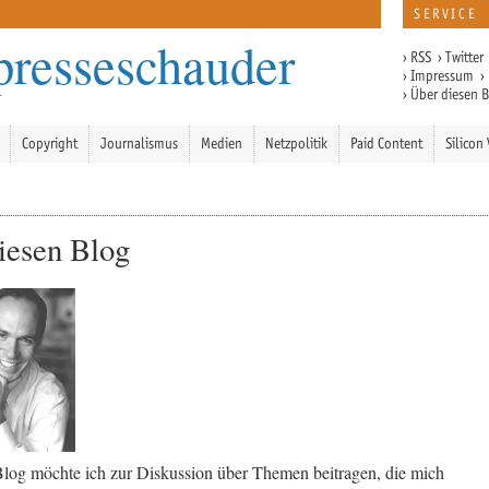
SERVICE
presseschauder
›
RSS
›
Twitter
›
Impressum
›
›
Über diesen 
Copyright
Journalismus
Medien
Netzpolitik
Paid Content
Silicon 
iesen Blog
log möchte ich zur Diskussion über Themen beitragen, die mich