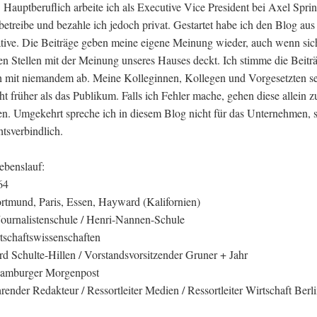
. Hauptberuflich arbeite ich als Executive Vice President bei Axel Sprin
betreibe und bezahle ich jedoch privat. Gestartet habe ich den Blog aus
iative. Die Beiträge geben meine eigene Meinung wieder, auch wenn sic
len Stellen mit der Meinung unseres Hauses deckt. Ich stimme die Beitr
ch mit niemandem ab. Meine Kolleginnen, Kollegen und Vorgesetzten s
ht früher als das Publikum. Falls ich Fehler mache, gehen diese allein z
n. Umgekehrt spreche ich in diesem Blog nicht für das Unternehmen, 
htsverbindlich.
ebenslauf:
64
rtmund, Paris, Essen, Hayward (Kalifornien)
ournalistenschule / Henri-Nannen-Schule
tschaftswissenschaften
rd Schulte-Hillen / Vorstandsvorsitzender Gruner + Jahr
Hamburger Morgenpost
render Redakteur / Ressortleiter Medien / Ressortleiter Wirtschaft Berl