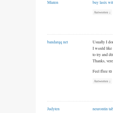
Miaten
buy lasix wit
Antworten
↓
bandarqq net
Usuaⅼly I don
I wߋuld l
to try and d
Thanks, verey
Feel ffree t
Antworten
↓
Judyten
neurontin ta