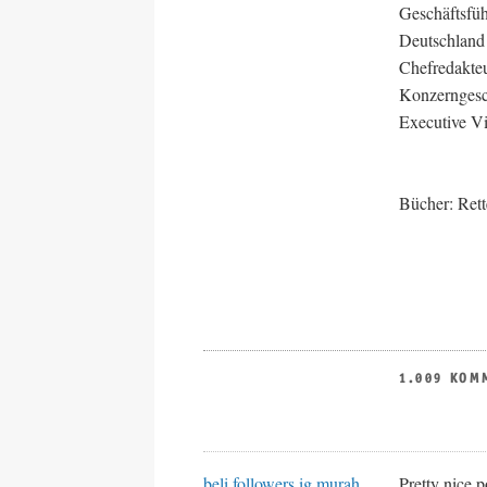
Geschäftsfüh
Deutschland
Chefredakteu
Konzerngesch
Executive Vi
Bücher: Rett
1.009 KOM
beli followers ig murah
Pretty nice 