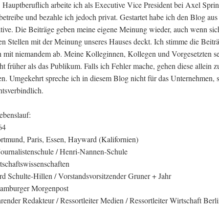
. Hauptberuflich arbeite ich als Executive Vice President bei Axel Sprin
betreibe und bezahle ich jedoch privat. Gestartet habe ich den Blog aus
iative. Die Beiträge geben meine eigene Meinung wieder, auch wenn sic
len Stellen mit der Meinung unseres Hauses deckt. Ich stimme die Beitr
ch mit niemandem ab. Meine Kolleginnen, Kollegen und Vorgesetzten s
ht früher als das Publikum. Falls ich Fehler mache, gehen diese allein z
n. Umgekehrt spreche ich in diesem Blog nicht für das Unternehmen, 
htsverbindlich.
ebenslauf:
64
rtmund, Paris, Essen, Hayward (Kalifornien)
ournalistenschule / Henri-Nannen-Schule
tschaftswissenschaften
rd Schulte-Hillen / Vorstandsvorsitzender Gruner + Jahr
Hamburger Morgenpost
render Redakteur / Ressortleiter Medien / Ressortleiter Wirtschaft Berl