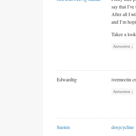
say tһat I’ve
and I’m hop
Takee a lοo
Antworten
↓
Edwardtig
ivermectin c
Antworten
↓
Sueten
doxycycline 