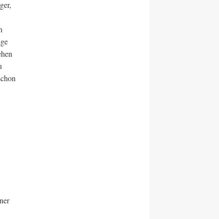
ger,
h
äge
ehen
u
schon
iner