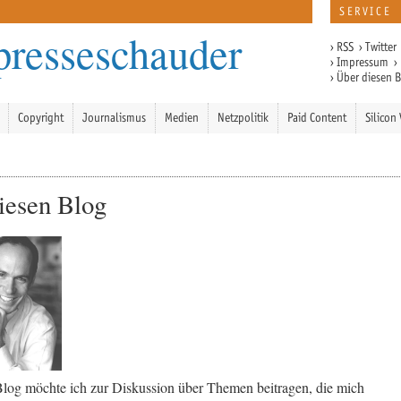
SERVICE
presseschauder
›
RSS
›
Twitter
›
Impressum
›
›
Über diesen 
Copyright
Journalismus
Medien
Netzpolitik
Paid Content
Silicon 
iesen Blog
log möchte ich zur Diskussion über Themen beitragen, die mich