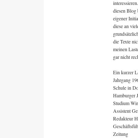
interessieren
diesen Blog 
eigener Init
diese an vie
grundsätzli
die Texte nic
meinen Laste
gar nicht rec
Ein kurzer L
Jahrgang 19
Schule in Do
Hamburger J
Studium Wir
Assistent Ge
Redakteur 
Geschäftsfüh
Zeitung