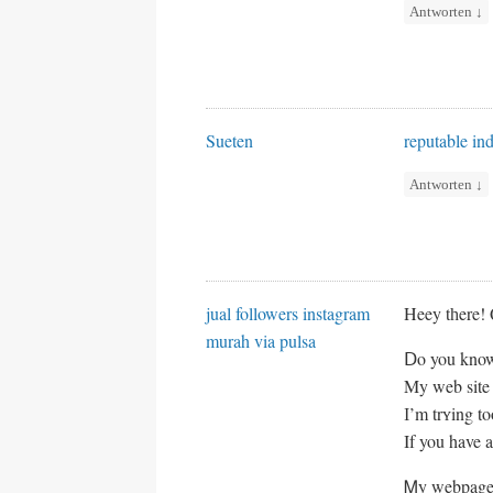
Antworten
↓
Sueten
reputable in
Antworten
↓
jual followers instagram
Heey tһere! Q
murah via pulsa
Ⅾo you know 
Μy web site
І’m trʏing to
If you have 
Ꮇy webpage