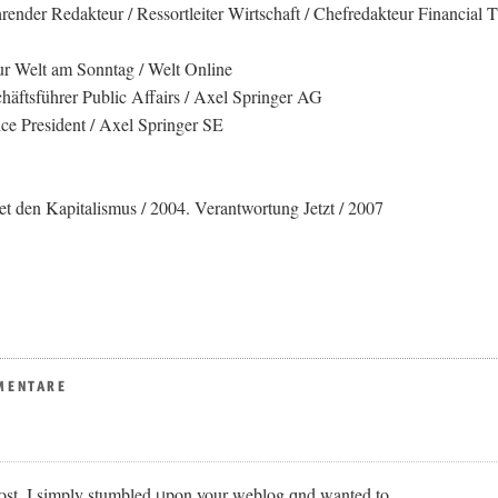
render Redakteur / Ressortleiter Wirtschaft / Chefredakteur Financial 
r Welt am Sonntag / Welt Online
äftsführer Public Affairs / Axel Springer AG
ce President / Axel Springer SE
et den Kapitalismus / 2004. Verantwortung Jetzt / 2007
MENTARE
post. I simply stumbled ᥙpon your weblog ɑnd wanted to