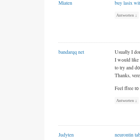
Miaten
buy lasix wit
Antworten
↓
bandarqq net
Usuaⅼly I don
I wߋuld l
to try and d
Thanks, verey
Feel ffree t
Antworten
↓
Judyten
neurontin ta