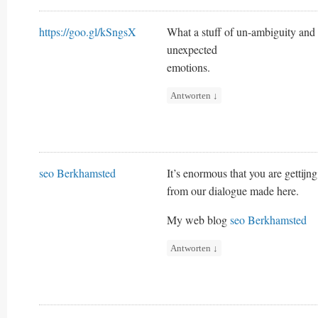
https://goo.gl/kSngsX
What a stuff of un-ambiguity and
unexpected
emotions.
Antworten
↓
seo Berkhamsted
It’s enormous that you are gettijn
from our dialogue made here.
My web blog
seo Berkhamsted
Antworten
↓