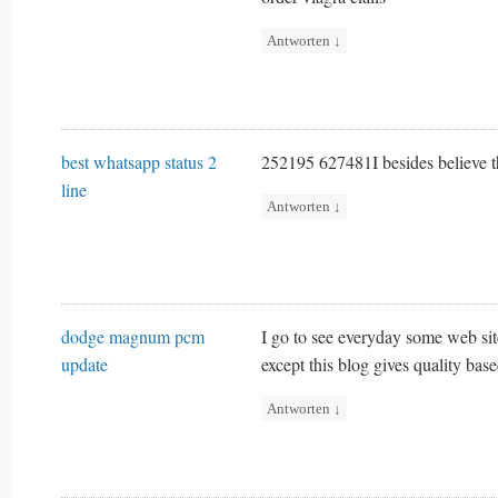
Antworten
↓
best whatsapp status 2
252195 627481I besides believe t
line
Antworten
↓
dodge magnum pcm
I go to see everyday some web site
update
except this blog gives quality bas
Antworten
↓