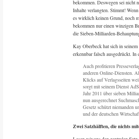
bekommen. Deswegen sei nicht na
Inhalte verlangten. Stimmt! Wen
es wirklich keinen Grund, noch meh
bekommen nur einen winzigen Br
die Sieben-Milliarden-Behauptung
Kay Oberbeck hat sich in seinem G
erkennbar falsch ausgedrückt. In d
Auch profitieren Pressever
anderen Online-Diensten. A
Klicks auf Verlagsseiten weit
sorgt mit seinem Dienst AdS
Jahr 2011 über sieben Millia
nun ausgerechnet Suchmaschi
Gesetz schützt niemanden un
und der deutschen Wirtschaf
Zwei Satzhälften, die nichts mi
Lesen wir uns den zentralen Satz