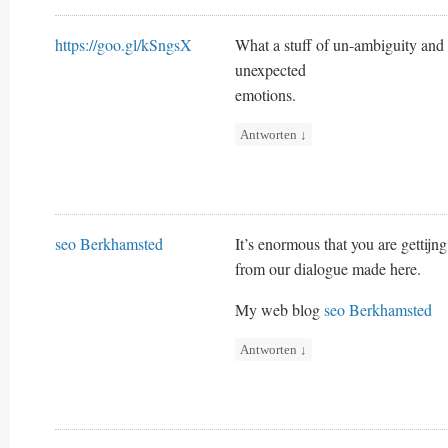
https://goo.gl/kSngsX
What a stuff of un-ambiguity and
unexpected
emotions.
Antworten
↓
seo Berkhamsted
It’s enormous that you are gettijn
from our dialogue made here.
My web blog
seo Berkhamsted
Antworten
↓