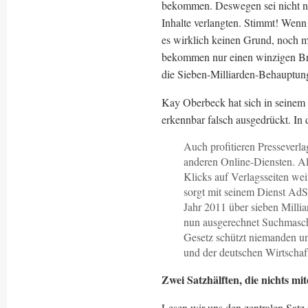
bekommen. Deswegen sei nicht na
Inhalte verlangten. Stimmt! Wen
es wirklich keinen Grund, noch meh
bekommen nur einen winzigen Br
die Sieben-Milliarden-Behauptung
Kay Oberbeck hat sich in seinem G
erkennbar falsch ausgedrückt. In d
Auch profitieren Pressever
anderen Online-Diensten. A
Klicks auf Verlagsseiten weit
sorgt mit seinem Dienst AdS
Jahr 2011 über sieben Millia
nun ausgerechnet Suchmaschi
Gesetz schützt niemanden un
und der deutschen Wirtschaf
Zwei Satzhälften, die nichts mi
Lesen wir uns den zentralen Satz