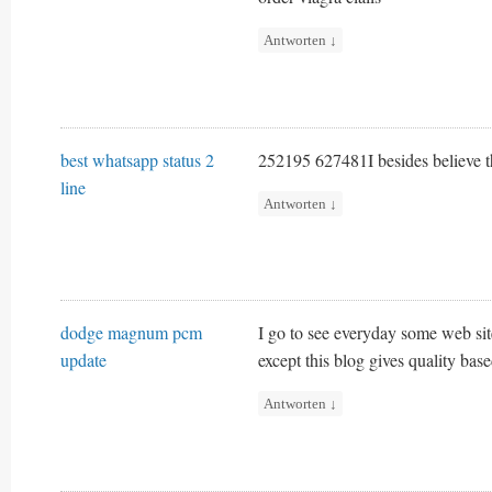
Antworten
↓
best whatsapp status 2
252195 627481I besides believe t
line
Antworten
↓
dodge magnum pcm
I go to see everyday some web site
update
except this blog gives quality bas
Antworten
↓