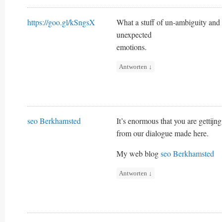
https://goo.gl/kSngsX
What a stuff of un-ambiguity and
unexpected
emotions.
Antworten
↓
seo Berkhamsted
It’s enormous that you are gettijn
from our dialogue made here.
My web blog
seo Berkhamsted
Antworten
↓