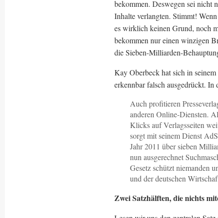
bekommen. Deswegen sei nicht na
Inhalte verlangten. Stimmt! Wen
es wirklich keinen Grund, noch meh
bekommen nur einen winzigen Br
die Sieben-Milliarden-Behauptung
Kay Oberbeck hat sich in seinem G
erkennbar falsch ausgedrückt. In d
Auch profitieren Pressever
anderen Online-Diensten. A
Klicks auf Verlagsseiten weit
sorgt mit seinem Dienst AdS
Jahr 2011 über sieben Millia
nun ausgerechnet Suchmaschi
Gesetz schützt niemanden un
und der deutschen Wirtschaf
Zwei Satzhälften, die nichts mi
Lesen wir uns den zentralen Satz