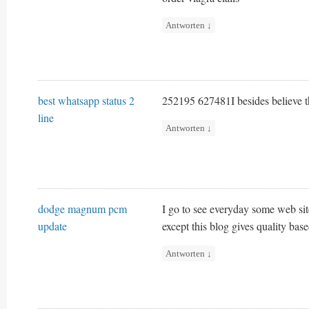
Antworten
↓
best whatsapp status 2
252195 627481I besides believe t
line
Antworten
↓
dodge magnum pcm
I go to see everyday some web site
update
except this blog gives quality bas
Antworten
↓