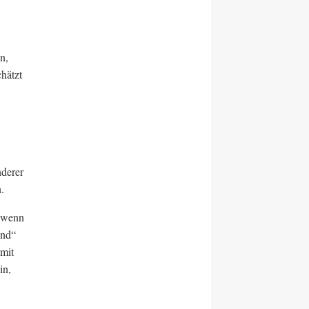
n,
hätzt
nderer
.
, wenn
und“
amit
in,