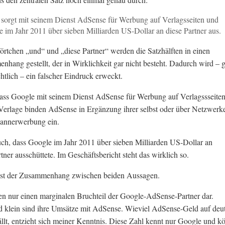
sorgt mit seinem Dienst AdSense für Werbung auf Verlagsseiten und
te im Jahr 2011 über sieben Milliarden US-Dollar an diese Partner aus.
rtchen „und“ und „diese Partner“ werden die Satzhälften in einen
hang gestellt, der in Wirklichkeit gar nicht besteht. Dadurch wird – 
htlich – ein falscher Eindruck erweckt.
 dass Google mit seinem Dienst AdSense für Werbung auf Verlagssseite
 Verlage binden AdSense in Ergänzung ihrer selbst oder über Netzwerk
Bannerwerbung ein.
auch, dass Google im Jahr 2011 über sieben Milliarden US-Dollar an
ner ausschüttete. Im Geschäftsbericht steht das wirklich so.
 ist der Zusammenhang zwischen beiden Aussagen.
len nur einen marginalen Bruchteil der Google-AdSense-Partner dar.
 klein sind ihre Umsätze mit AdSense. Wieviel AdSense-Geld auf deu
ällt, entzieht sich meiner Kenntnis. Diese Zahl kennt nur Google und k