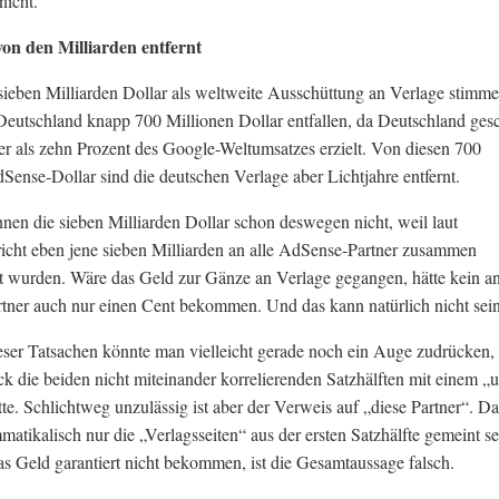
nicht.
von den Milliarden entfernt
ieben Milliarden Dollar als weltweite Ausschüttung an Verlage stimme
eutschland knapp 700 Millionen Dollar entfallen, da Deutschland gesc
r als zehn Prozent des Google-Weltumsatzes erzielt. Von diesen 700
Sense-Dollar sind die deutschen Verlage aber Lichtjahre entfernt.
en die sieben Milliarden Dollar schon deswegen nicht, weil laut
icht eben jene sieben Milliarden an alle AdSense-Partner zusammen
t wurden. Wäre das Geld zur Gänze an Verlage gegangen, hätte kein a
ner auch nur einen Cent bekommen. Und das kann natürlich nicht sein
eser Tatsachen könnte man vielleicht gerade noch ein Auge zudrücken
 die beiden nicht miteinander korrelierenden Satzhälften mit einem „
tte. Schlichtweg unzulässig ist aber der Verweis auf „diese Partner“. D
atikalisch nur die „Verlagsseiten“ aus der ersten Satzhälfte gemeint se
as Geld garantiert nicht bekommen, ist die Gesamtaussage falsch.