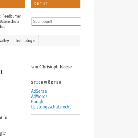
SUCHE
›
Feedburner
Datenschutz
Blog
Valley
Technologie
von Christoph Keese
n
STICHWÖRTER
AdSense
AdWords
Google
Leistungsschutzrecht
t für
gle