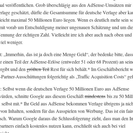
mal veröffentlichen. Grob überschlägig aus den AdSense-Umsätzen mir
rlage geschätzt, dürfte die Gesamtsumme für deutsche Verlage aber k
lleicht maximal 50 Millionen Euro liegen. Wenn es deutlich mehr sein so
ermit vorab um Entschuldigung meiner ungenauen Schätzung und um die
ennung der richtigen Zahl. Vielleicht irre ich aber auch nach oben und e
viel weniger.
gt: „Immerhin, das ist ja doch eine Menge Geld“, der bedenke bitte, dass
r einen Teil der AdSense-Erlöse (entweder 51 oder 68 Prozent) an sein
ergibt und den
größten Teil
Rest für sich behält.* Im Geschäftsbericht 
Partner-Ausschüttungen folgerichtig als „Traffic Acquisition Costs“ gef
: Selbst wenn die deutschen Verlage 50 Millionen Euro aus AdSense
rden, schnitte Google aus diesem Geschäft
mindestens
bis zu 50 Mil
h selbst mit.* Ihr Geld aus AdSense bekommen Verlage übrigens ja nich
von Inhalten, sondern für das Ausspielen von Werbung. Das ist ein fair
sch. Warum Google daraus die Schlussfolgerung zieht, dass man den In
artners einfach kostenlos nutzen kann, erschließt sich auch bei viel