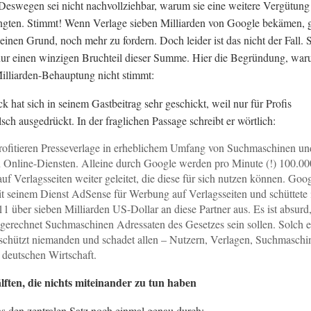
swegen sei nicht nachvollziehbar, warum sie eine weitere Vergütung 
angten. Stimmt! Wenn Verlage sieben Milliarden von Google bekämen, 
einen Grund, noch mehr zu fordern. Doch leider ist das nicht der Fall. 
r einen winzigen Bruchteil dieser Summe. Hier die Begründung, wa
illiarden-Behauptung nicht stimmt:
 hat sich in seinem Gastbeitrag sehr geschickt, weil nur für Profis
sch ausgedrückt. In der fraglichen Passage schreibt er wörtlich:
ofitieren Presseverlage in erheblichem Umfang von Suchmaschinen un
 Online-Diensten. Alleine durch Google werden pro Minute (!) 100.00
auf Verlagsseiten weiter geleitet, die diese für sich nutzen können. Goo
it seinem Dienst AdSense für Werbung auf Verlagsseiten und schüttete
11 über sieben Milliarden US-Dollar an diese Partner aus. Es ist absurd
gerechnet Suchmaschinen Adressaten des Gesetzes sein sollen. Solch e
schützt niemanden und schadet allen – Nutzern, Verlagen, Suchmaschi
 deutschen Wirtschaft.
lften, die nichts miteinander zu tun haben
s den zentralen Satz noch einmal genau durch: