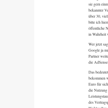
sie gern ein
bekannter Ve
über 30, vie
bitte ich hi
öffentliche N
in Wahrheit 
Wer jetzt sa
Google ja nu
Partner weit
die AdSense-
Das bedeutet
bekommen wü
Euro für sic
die Nutzung 
Leistungstau
des Vertragsp