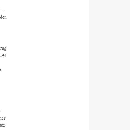
e-
nden
trug
,294
h
e
ner
nse-