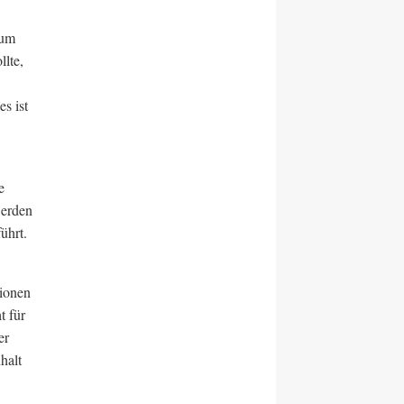
aum
llte,
s ist
e
werden
ührt.
lionen
t für
er
halt