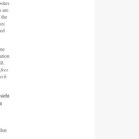
sites
s are
 the
sts
ted
ine
ation
ll.
fees
arch
sieht
t
that