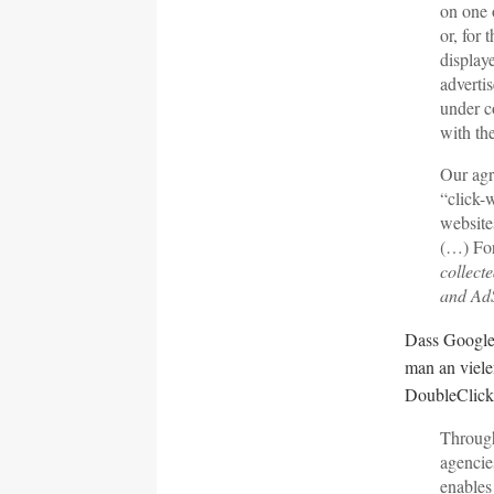
on one 
or, for 
display
adverti
under c
with th
Our agr
“click-
website
(…) For
collect
and AdS
Dass Google 
man an viele
DoubleClick
Through
agencies
enables