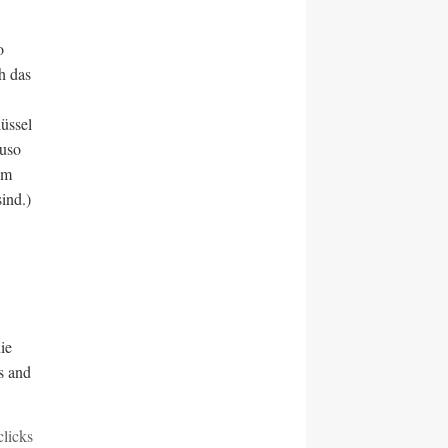
o
h das
üssel
auso
um
ind.)
ie
s and
clicks