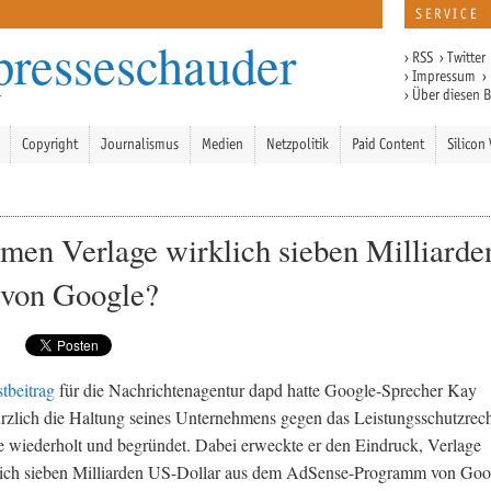
SERVICE
presseschauder
›
RSS
›
Twitter
›
Impressum
›
›
Über diesen 
Copyright
Journalismus
Medien
Netzpolitik
Paid Content
Silicon 
en Verlage wirklich sieben Milliarde
 von Google?
tbeitrag
für die Nachrichtenagentur dapd hatte Google-Sprecher Kay
zlich die Haltung seines Unternehmens gegen das Leistungsschutzrech
e wiederholt und begründet. Dabei erweckte er den Eindruck, Verlage
lich sieben Milliarden US-Dollar aus dem AdSense-Programm von Goo