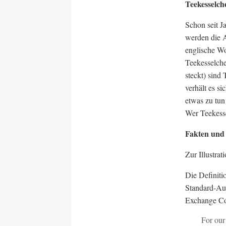
Teekesselch
Schon seit J
werden die A
englische Wo
Teekesselche
steckt) sind
verhält es s
etwas zu tun
Wer Teekesse
Fakten und 
Zur Illustra
Die Definiti
Standard-Au
Exchange Co
For our