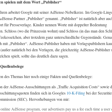
en spielen mit dem Wort „Publisher“
ahren arbeitet Google mit seiner AdSense-Nebelkerze. Im Google-Ling
dSense-Partner „Publisher“ genannt. „Publisher“ ist natürlich aber auc
rt für Presseverlage. Kinder nennen Worte mit doppelter Bedeutung
n. Schloss (wo die Prinzessin wohnt) und Schloss (in das man den Schl
 Teekesselchen, aber trotzdem ganz unterschiedliche Gegenstände. Gen
ich mit „Publisher“. AdSense-Publisher haben mit Verlagspublishern ka
 (außer natürlich bei den Verlagen, die gleichzeitig AdSense-Publisher s
lchen spielt, sollte das deutlich dazu sagen.
Quellenbelege
tion des Themas hier noch einige Fakten und Quellenbelege:
on der AdSense-Ausschüttungen als „Traffic Acquisition Costs“ sowie d
sschüttungsquoten finden sich in Googles
10-K-Filing
bei der Securitie
mmission (SEC). Hervorhebungen von mir:
 online AdSense program, our advertisers pay us a fee each time a user 