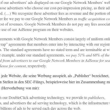
of our advertisers’ ads displayed on our Google Network Members’ web
those advertisers who choose our cost-per-impression pricing, as their ad
ed. (…) We recognize these advertiser fees as revenue and the portion of
ser fee we pay to our Google Network Members as
traffic acquisition co
ost of revenues. Google Network Members do not pay any fees associa
e use of our AdSense program on their websites.
eements with Google Network Members consist largely of uniform onl
wrap” agreements that members enter into by interacting with our registr
s. The standard agreements have no stated term and are terminable at wi
 example, under our standard agreements,
we pay 51% and 68% of the 
ed from advertisers to our Google Network Members in AdSense for se
ense for content
, respectively.
jede Website, die seine Werbung ausspielt, als „Publisher“ bezeichnet, 
n Stellen in den SEC-Filings, beispielsweise hier im Zusammenhang mi
 (Hervorhebung von mir):
 our DoubleClick advertising technology, we provide to
publishers
,
, and advertisers the ad serving technology, which is the infrastructure 
 billions of ads to be served each day across the web.