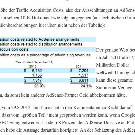
he der Traffic Acquisition Costs, also der Ausschüttungen an AdSens
d im selben 10-K-Dokument wie folgt angegeben (aus technischen Grü
eilenbeschreibungen hier über, nicht neben der Tabelle):
Der genaue Wert be
im Jahr 2011 also 7
Milliarden Dollar
weltweit. Unmöglic
kann diese gesamte
Summe an Verlage
in, da sonst kein anderer AdSense-Partner Geld abbekommen hätte.
g vom 29.8.2012: Jim James hat in den Kommentaren zu Recht darauf
, dass vom „größten Teil“ nicht gesprochen werden kann, wenn Googl
 SEC-Filing entweder 51 oder 68 Prozent der AdSense-Umsätze an Part
 Ich habe die Aussage daraufhin korrigiert. An der Schätzung des AdSe