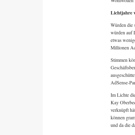
Wohlwollen 
Lichtjahre 
Würden die s
würden auf D
etwas wenige
Millionen Ad
Stimmen könn
Geschäftsber
ausgeschütte
AdSense-Part
Im Lichte di
Kay Oberbeck
verknüpft hä
können gramm
und da die d