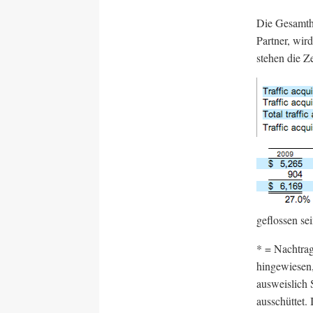
Die Gesamthö
Partner, wir
stehen die Z
geflossen se
* = Nachtra
hingewiesen
ausweislich
ausschüttet.