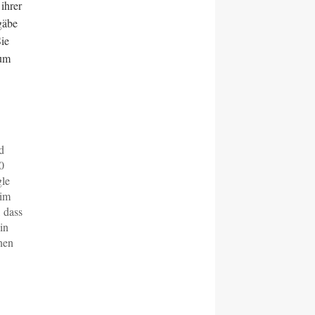
ihrer
gäbe
Sie
rum
d
0
gle
 im
, dass
in
nen