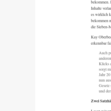
bekommen. De
Inhalte verl
es wirklich k
bekommen nu
die Sieben-M
Kay Oberbeck
erkennbar fal
Auch pr
anderen
Klicks 
sorgt m
Jahr 20
nun aus
Gesetz 
und der
Zwei Satzhä
Lesen wir un