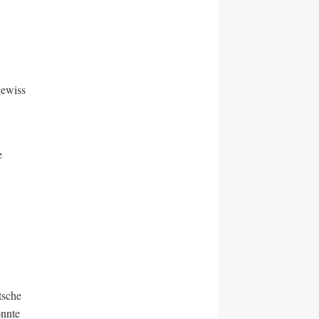
gewiss
n
e
tsche
önnte