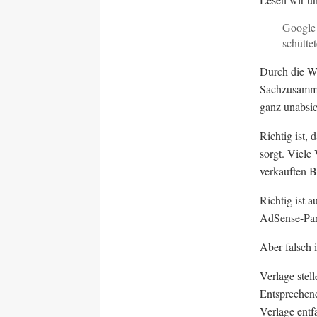
Google 
schütte
Durch die Wö
Sachzusammen
ganz unabsic
Richtig ist,
sorgt. Viele
verkauften 
Richtig ist 
AdSense-Part
Aber falsch
Verlage stel
Entsprechend
Verlage entf