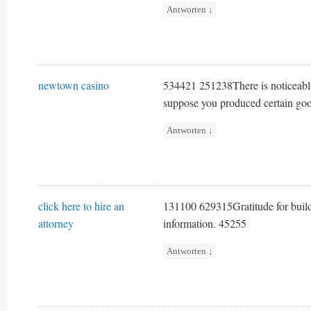
Antworten
↓
newtown casino
534421 251238There is noticeably a
suppose you produced certain goo
Antworten
↓
click here to hire an
131100 629315Gratitude for buildin
attorney
information. 45255
Antworten
↓