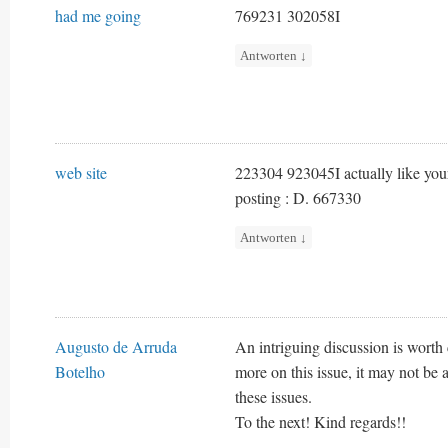
had me going
769231 302058I
Antworten
↓
web site
223304 923045I actually like your w
posting : D. 667330
Antworten
↓
Augusto de Arruda
An intriguing discussion is worth
Botelho
more on this issue, it may not be 
these issues.
To the next! Kind regards!!