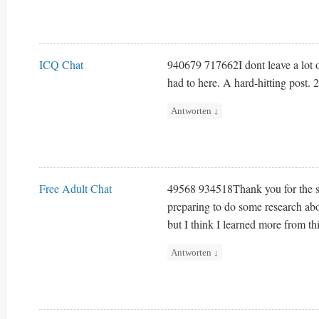
ICQ Chat
940679 717662I dont leave a lot o
had to here. A hard-hitting post.
Antworten
↓
Free Adult Chat
49568 934518Thank you for the se
preparing to do some research abo
but I think I learned more from thi
Antworten
↓