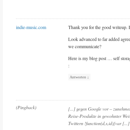
indie-music.com
Thank you for the good writeup. I
Look advanced to far added agre
we communicate?
Here is my blog post … self stora
:
Antworten
↓
(Pingback)
[...] gegen Google vor – zunehme
Reise-Produkte in gewohnter Weis
Twittern !function(d,s,id){var [...]