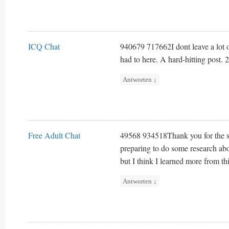
ICQ Chat
940679 717662I dont leave a lot o
had to here. A hard-hitting post.
Antworten
↓
Free Adult Chat
49568 934518Thank you for the se
preparing to do some research abo
but I think I learned more from thi
Antworten
↓