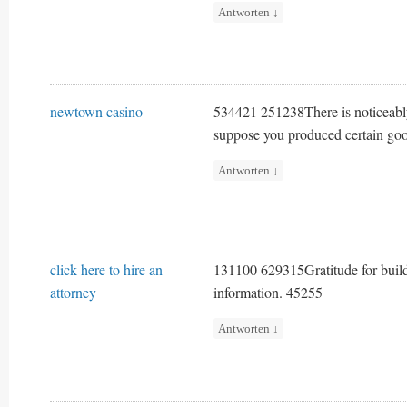
Antworten
↓
newtown casino
534421 251238There is noticeably a
suppose you produced certain goo
Antworten
↓
click here to hire an
131100 629315Gratitude for buildin
attorney
information. 45255
Antworten
↓