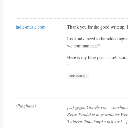
indie-music.com
Thank you for the good writeup. I
Look advanced to far added agre
we communicate?
Here is my blog post … self stora
:
Antworten
↓
(Pingback)
[...] gegen Google vor – zunehme
Reise-Produkte in gewohnter Weis
Twittern !function(d,s,id){var [...]