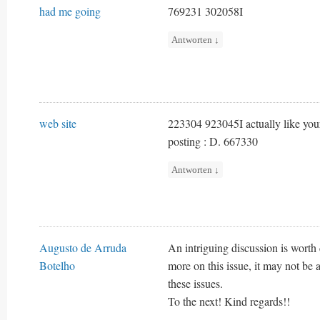
had me going
769231 302058I
Antworten
↓
web site
223304 923045I actually like your w
posting : D. 667330
Antworten
↓
Augusto de Arruda
An intriguing discussion is worth
Botelho
more on this issue, it may not be 
these issues.
To the next! Kind regards!!