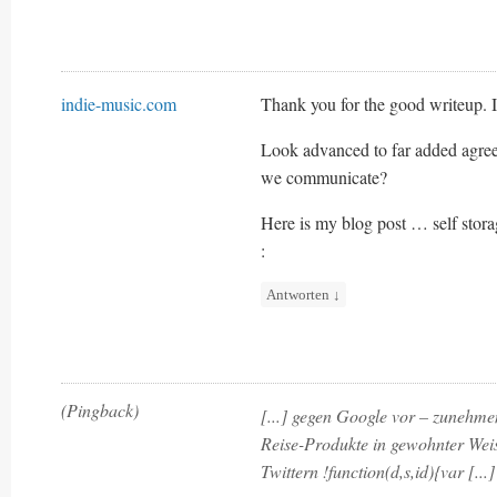
indie-music.com
Thank you for the good writeup. I
Look advanced to far added agre
we communicate?
Here is my blog post … self stora
:
Antworten
↓
(Pingback)
[...] gegen Google vor – zunehme
Reise-Produkte in gewohnter Weis
Twittern !function(d,s,id){var [...]