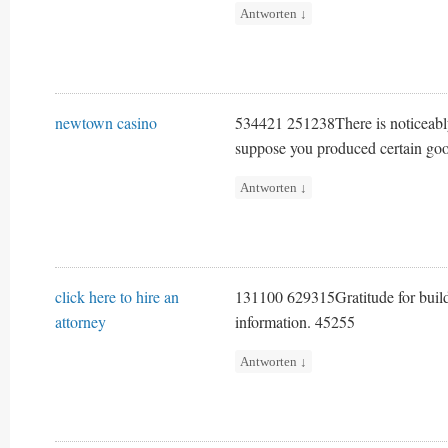
Antworten
↓
newtown casino
534421 251238There is noticeably a
suppose you produced certain goo
Antworten
↓
click here to hire an
131100 629315Gratitude for buildin
attorney
information. 45255
Antworten
↓