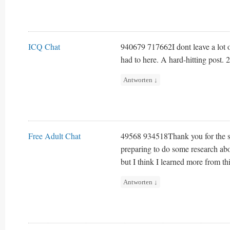
ICQ Chat
940679 717662I dont leave a lot o
had to here. A hard-hitting post.
Antworten
↓
Free Adult Chat
49568 934518Thank you for the se
preparing to do some research abo
but I think I learned more from thi
Antworten
↓