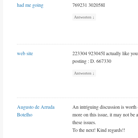
had me going
769231 302058I
Antworten
↓
web site
223304 923045I actually like your w
posting : D. 667330
Antworten
↓
Augusto de Arruda
An intriguing discussion is worth
Botelho
more on this issue, it may not be 
these issues.
To the next! Kind regards!!