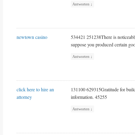
Antworten
↓
newtown casino
534421 251238There is noticeably a
suppose you produced certain goo
Antworten
↓
click here to hire an
131100 629315Gratitude for buildin
attorney
information. 45255
Antworten
↓