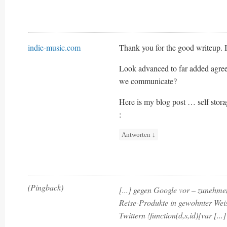
indie-music.com
Thank you for the good writeup. I
Look advanced to far added agre
we communicate?
Here is my blog post … self stora
:
Antworten
↓
(Pingback)
[...] gegen Google vor – zunehme
Reise-Produkte in gewohnter Weis
Twittern !function(d,s,id){var [...]