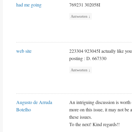
had me going
769231 302058I
Antworten
↓
web site
223304 923045I actually like your w
posting : D. 667330
Antworten
↓
Augusto de Arruda
An intriguing discussion is worth
Botelho
more on this issue, it may not be 
these issues.
To the next! Kind regards!!