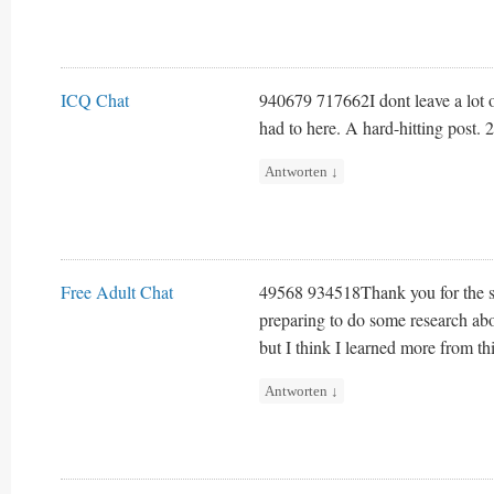
ICQ Chat
940679 717662I dont leave a lot o
had to here. A hard-hitting post.
Antworten
↓
Free Adult Chat
49568 934518Thank you for the se
preparing to do some research abo
but I think I learned more from thi
Antworten
↓