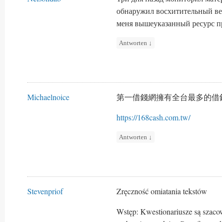
обнаружил восхитительный ве
меня вышеуказанный ресурс пр
Antworten
↓
Michaelnoice
第一借錢網擁有全台最多的借
https://168cash.com.tw/
Antworten
↓
Stevenpriof
Zręczność omiatania tekstów
Wstęp: Kwestionariusze są szac