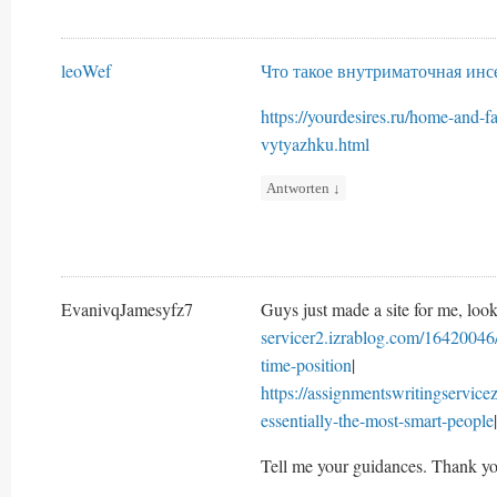
leoWef
Что такое внутриматочная ин
https://yourdesires.ru/home-and-
vytyazhku.html
Antworten
↓
EvanivqJamesyfz7
Guys just made a site for me, look
servicer2.izrablog.com/16420046/
time-position
|
https://assignmentswritingservic
essentially-the-most-smart-people
|
Tell me your guidances. Thank yo