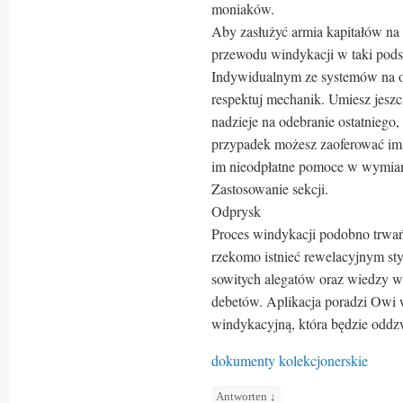
moniaków.
Aby zasłużyć armia kapitałów na w
przewodu windykacji w taki pods
Indywidualnym ze systemów na ow
respektuj mechanik. Umiesz jeszc
nadzieje na odebranie ostatniego
przypadek możesz zaoferować im 
im nieodpłatne pomoce w wymian 
Zastosowanie sekcji.
Odprysk
Proces windykacji podobno trwa
rzekomo istnieć rewelacyjnym sty
sowitych alegatów oraz wiedzy wi
debetów. Aplikacja poradzi Owi 
windykacyjną, która będzie odd
dokumenty kolekcjonerskie
Antworten
↓