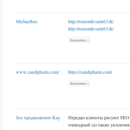
Michaelbax
http://remontkvartir63.tk/
http://remontkvartir63.tk/
Antworten
↓
www.candipharm.com/
https://candipharm.com/
Antworten
↓
Seo продвижение Kag
Нередко клиенты рисуют SEO
очевидный (а) также уклончи