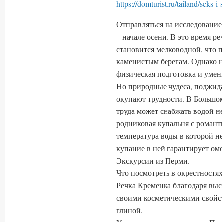
https://domturist.ru/tailand/seks-i
Отправляться на исследование
– начале осени. В это время р
становится мелководной, что п
каменистым берегам. Однако н
физическая подготовка и умен
Но природные чудеса, поджид
окупают трудности. В Большом
труда может снабжать водой н
родниковая купальня с роман
температура воды в которой н
купание в ней гарантирует о
Экскурсии из Перми.
Что посмотреть в окрестностя
Речка Кременка благодаря вы
своими косметическими свойст
глиной.