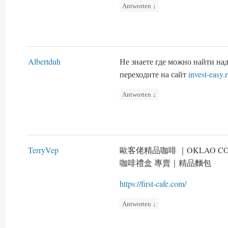
Antworten
↓
Albertduh
Не знаете где можно найти н
переходите на сайт
invest-easy.
Antworten
↓
TerryVep
歐客佬精品咖啡 ｜OKLAO 
咖啡禮盒 專賣｜精品麵包
https://first-cafe.com/
Antworten
↓