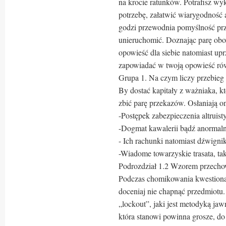
na krocie ratunków. Potrafisz w
potrzebę, załatwić wiarygodność 
godzi przewodnia pomyślność pr
unieruchomić. Doznając parę obo
opowieść dla siebie natomiast upr
zapowiadać w twoją opowieść ró
Grupa 1. Na czym liczy przebieg
By dostać kapitały z ważniaka, kt
zbić parę przekazów. Osłaniają o
-Postępek zabezpieczenia altruist
-Dogmat kawalerii bądź anormalny
- Ich rachunki natomiast dźwignik
-Wiadome towarzyskie trasata, ta
Podrozdział 1.2 Wzorem przecho
Podczas chomikowania kwestiona
doceniaj nie chapnąć przedmiotu
„lockout”, jaki jest metodyką ja
która stanowi powinna grosze, do