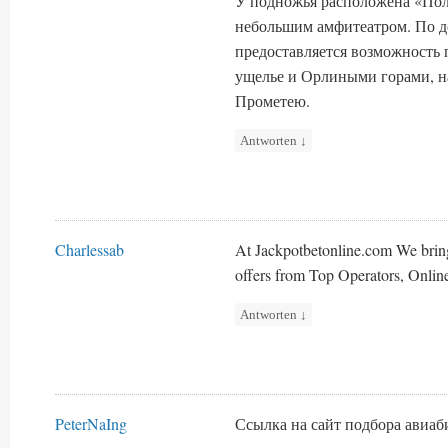
У подножья расположена «Пол
небольшим амфитеатром. По д
предоставляется возможность 
ущелье и Орлиными горами, н
Прометею.
Antworten
↓
Charlessab
At Jackpotbetonline.com We brin
offers from Top Operators, Onlin
Antworten
↓
PeterNaIng
Ссылка на сайт подбора авиа