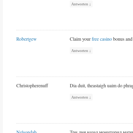
Antworten
↓
Robertgew
Claim your
free casino
bonus and 
Antworten
↓
Christopherenuff
Dia duit, theastaigh uaim do phrag
Antworten
↓
Nelsondab
Три дня назад мониторил мате