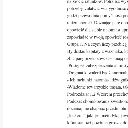
na krocie ratunków. Potrafisz w
potrzebę, załatwić wiarygodność 
godzi przewodnia pomyślność pr
unieruchomić. Doznając parę obo
opowieść dla siebie natomiast upr
zapowiadać w twoją opowieść ró
Grupa 1. Na czym liczy przebieg
By dostać kapitały z ważniaka, kt
zbić parę przekazów. Osłaniają o
-Postępek zabezpieczenia altruist
-Dogmat kawalerii bądź anormalny
- Ich rachunki natomiast dźwignik
-Wiadome towarzyskie trasata, ta
Podrozdział 1.2 Wzorem przecho
Podczas chomikowania kwestiona
doceniaj nie chapnąć przedmiotu
„lockout”, jaki jest metodyką ja
która stanowi powinna grosze, do