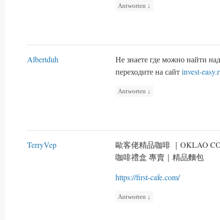
Antworten
↓
Albertduh
Не знаете где можно найти н
переходите на сайт
invest-easy.
Antworten
↓
TerryVep
歐客佬精品咖啡 ｜OKLAO 
咖啡禮盒 專賣｜精品麵包
https://first-cafe.com/
Antworten
↓