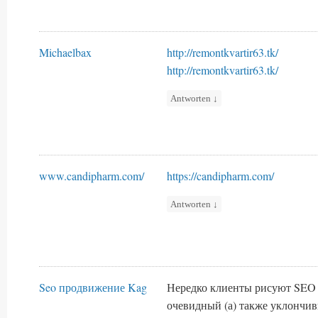
Michaelbax
http://remontkvartir63.tk/
http://remontkvartir63.tk/
Antworten
↓
www.candipharm.com/
https://candipharm.com/
Antworten
↓
Seo продвижение Kag
Нередко клиенты рисуют SEO
очевидный (а) также уклончи