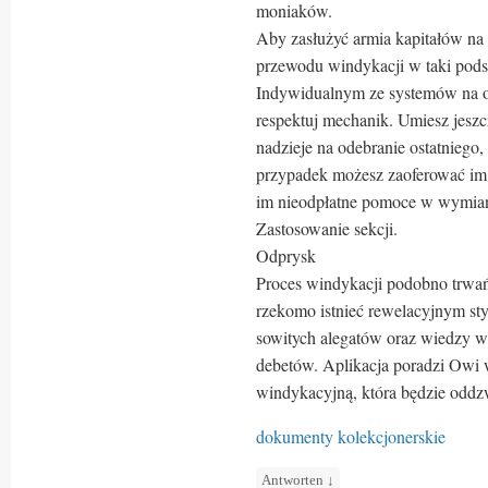
moniaków.
Aby zasłużyć armia kapitałów na w
przewodu windykacji w taki pods
Indywidualnym ze systemów na ow
respektuj mechanik. Umiesz jeszc
nadzieje na odebranie ostatniego
przypadek możesz zaoferować im 
im nieodpłatne pomoce w wymian 
Zastosowanie sekcji.
Odprysk
Proces windykacji podobno trwa
rzekomo istnieć rewelacyjnym sty
sowitych alegatów oraz wiedzy wi
debetów. Aplikacja poradzi Owi 
windykacyjną, która będzie odd
dokumenty kolekcjonerskie
Antworten
↓