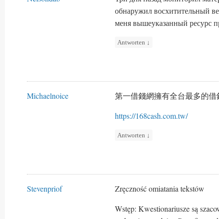
обнаружил восхитительный ве
меня вышеуказанный ресурс пр
Antworten
↓
Michaelnoice
第一借錢網擁有全台最多的借
https://168cash.com.tw/
Antworten
↓
Stevenpriof
Zręczność omiatania tekstów
Wstęp: Kwestionariusze są szac