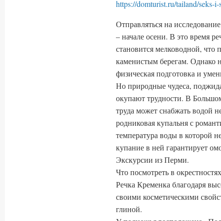
https://domturist.ru/tailand/seks-i
Отправляться на исследование
– начале осени. В это время р
становится мелководной, что п
каменистым берегам. Однако н
физическая подготовка и умен
Но природные чудеса, поджид
окупают трудности. В Большом
труда может снабжать водой н
родниковая купальня с роман
температура воды в которой н
купание в ней гарантирует о
Экскурсии из Перми.
Что посмотреть в окрестностя
Речка Кременка благодаря вы
своими косметическими свойст
глиной.