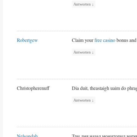
Antworten
↓
Robertgew
Claim your
free casino
bonus and 
Antworten
↓
Christopherenuff
Dia duit, theastaigh uaim do phrag
Antworten
↓
Nelsondab
Три дня назад мониторил мате