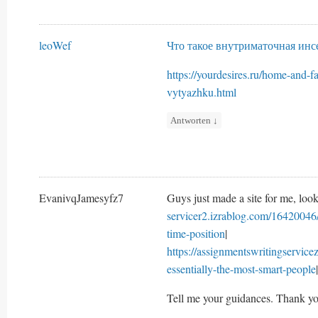
leoWef
Что такое внутриматочная ин
https://yourdesires.ru/home-and-
vytyazhku.html
Antworten
↓
EvanivqJamesyfz7
Guys just made a site for me, look
servicer2.izrablog.com/16420046/
time-position
|
https://assignmentswritingservic
essentially-the-most-smart-people
|
Tell me your guidances. Thank yo