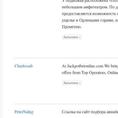
У подножья расположена «Пол
небольшим амфитеатром. По д
предоставляется возможность 
ущелье и Орлиными горами, н
Прометею.
Antworten
↓
Charlessab
At Jackpotbetonline.com We brin
offers from Top Operators, Onlin
Antworten
↓
PeterNaIng
Ссылка на сайт подбора авиа