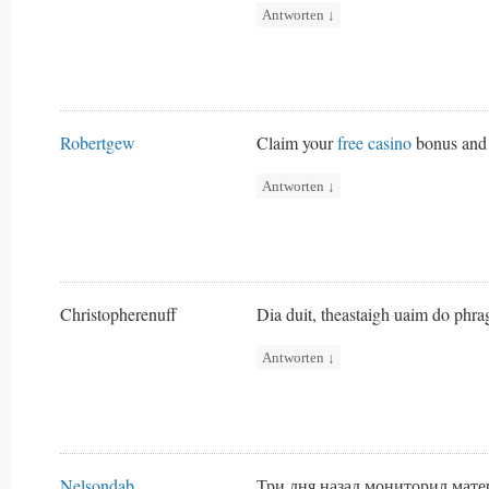
Antworten
↓
Robertgew
Claim your
free casino
bonus and 
Antworten
↓
Christopherenuff
Dia duit, theastaigh uaim do phrag
Antworten
↓
Nelsondab
Три дня назад мониторил мате