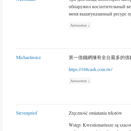
обнаружил восхитительный ве
меня вышеуказанный ресурс пр
Antworten
↓
Michaelnoice
第一借錢網擁有全台最多的借
https://168cash.com.tw/
Antworten
↓
Stevenpriof
Zręczność omiatania tekstów
Wstęp: Kwestionariusze są szac