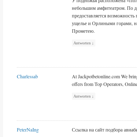
У подножья расположена «Пол
небольшим амфитеатром. По д
предоставляется возможность 
ущелье и Орлиными горами, н
Прометею.
Antworten
↓
Charlessab
At Jackpotbetonline.com We brin
offers from Top Operators, Onlin
Antworten
↓
PeterNaIng
Ссылка на сайт подбора авиа