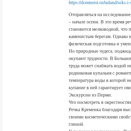
https://domturist.ru/tailand/seks-i
Отправляться на исследование
– начале осени. В это время р
становится мелководной, что п
каменистым берегам. Однако н
физическая подготовка и умен
Но природные чудеса, поджид
окупают трудности. В Большом
труда может снабжать водой н
родниковая купальня с роман
температура воды в которой н
купание в ней гарантирует о
Экскурсии из Перми.
Что посмотреть в окрестностя
Речка Кременка благодаря вы
своими косметическими свойст
глиной.