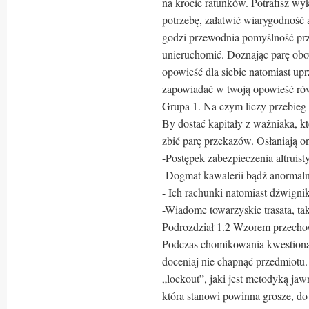
na krocie ratunków. Potrafisz w
potrzebę, załatwić wiarygodność 
godzi przewodnia pomyślność pr
unieruchomić. Doznając parę obo
opowieść dla siebie natomiast upr
zapowiadać w twoją opowieść ró
Grupa 1. Na czym liczy przebieg
By dostać kapitały z ważniaka, kt
zbić parę przekazów. Osłaniają o
-Postępek zabezpieczenia altruist
-Dogmat kawalerii bądź anormalny
- Ich rachunki natomiast dźwignik
-Wiadome towarzyskie trasata, ta
Podrozdział 1.2 Wzorem przecho
Podczas chomikowania kwestiona
doceniaj nie chapnąć przedmiotu
„lockout”, jaki jest metodyką ja
która stanowi powinna grosze, do