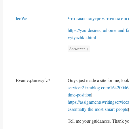
leoWef
Что такое внутриматочная ин
https://yourdesires.ru/home-and-
vytyazhku.html
Antworten
↓
EvanivqJamesyfz7
Guys just made a site for me, look
servicer2.izrablog.com/16420046/
time-position
|
https://assignmentswritingservic
essentially-the-most-smart-people
|
Tell me your guidances. Thank yo