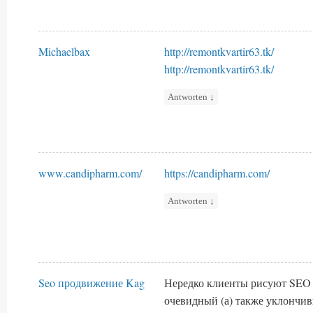
Michaelbax
http://remontkvartir63.tk/
http://remontkvartir63.tk/
Antworten
↓
www.candipharm.com/
https://candipharm.com/
Antworten
↓
Seo продвижение Kag
Нередко клиенты рисуют SEO
очевидный (а) также уклончи