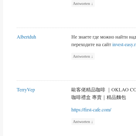
Antworten
↓
Albertduh
Не знаете где можно найти н
переходите на сайт
invest-easy.
Antworten
↓
TerryVep
歐客佬精品咖啡 ｜OKLAO 
咖啡禮盒 專賣｜精品麵包
https://first-cafe.com/
Antworten
↓