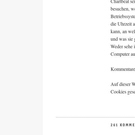
Chartbeat se
besuchen, we
Betriebssyst
die Uhrzeit 
kann, an we
und was sie g
Weder sehe i
Computer au
Kommentare s
Auf dieser 
Cookies gese
261 KOMM