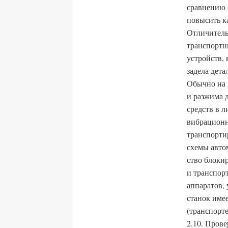
сравнению 
повысить к
Отличитель
транспортн
устройств,
задела дета
Обычно на 
и разжима д
средств в 
вибрационн
транспорти
схемы авто
ство блоки
и транспорт
аппаратов,
станок име
(транспорте
2.10. Пров