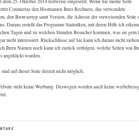
it dem 25. Oktober 2014 testweise eingesetzt. Wenn Sie meine Seite
rtet Counterize den Hostnamen Ihres Rechners, das verwendete
em, den Browsertyp samt Version, die Adresse der verweisenden Seite 
aus. Daraus erstellt das Programm Statistiken, mit deren Hilfe ich erken
lchen Tagen und zu welchen Stunden Besucher kommen, was sie gern 
ar nicht interessiert. Rückschlüsse auf Sie kann ich daraus nicht ziehen
ch Ihren Namen noch kann ich zurück verfolgen, welche Seiten von Ih
s angeklickt wurden.
ind auf dieser Seite derzeit nicht möglich.
Website steht keine Werbung. Deswegen werden auch keine werbebezo
tzt.
ENTARE