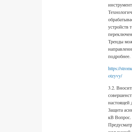
инструмент
Технологиче
обрабатыва
устройств 
переключен
Тренды мож
направленн
подробнее.
https://stro
otzyvy/
3.2. Вноси
совершенст
настоящей 
Защита аси
кВ Вопрос.
Предусматр
замыканий н