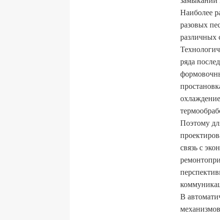
Наиболее р
разовых пе
различных 
Технологич
ряда после
формовочны
простановка
охлаждение
термообрабо
Поэтому дл
проектиров
связь с эк
ремонтопри
перспектив
коммуника
В автомати
механизмов