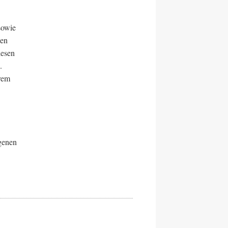
sowie
nen
lesen
.
rem
genen