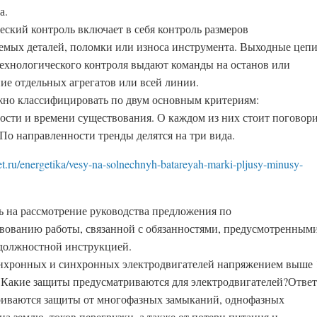
а.
ский контроль включает в себя конт­роль размеров
емых деталей, поломки или износа инстру­мента. Выходные цеп
технологического контроля выдают команды на останов или
ие отдельных агрегатов или всей линии.
но классифицировать по двум основным критериям:
ости и времени существования. О каждом из них стоит поговор
 По направленности тренды делятся на три вида.
met.ru/energetika/vesy-na-solnechnyh-batareyah-marki-pljusy-minusy-
ть на рассмотрение руководства предложения по
вованию работы, связанной с обязанностями, предусмотренным
должностной инструкцией.
нхронных и синхронных электродвигателей напряжением выше 
 Какие защиты предусматриваются для электродвигателей?Ответ
иваются защиты от многофазных замыканий, однофазных
а землю, токов перегрузки, а также от потери питания и.