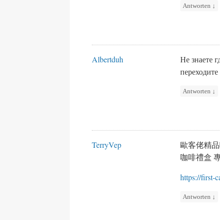
Antworten
↓
Albertduh
Не знаете 
переходите
Antworten
↓
TerryVep
歐客佬精品
咖啡禮盒 
https://first-
Antworten
↓