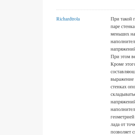
Richardtrola
При такой 
паре стенк
меньших на
наполнител
напряжений
При этом в
Кроме этог
составляюща
выражение 
стенках опо
складывать
напряжений
наполнител
геометрией
лада от то
позволяет 