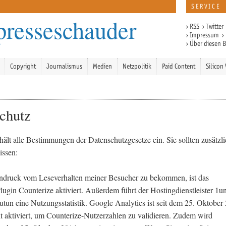
SERVICE
presseschauder
›
RSS
›
Twitter
›
Impressum
›
›
Über diesen 
Copyright
Journalismus
Medien
Netzpolitik
Paid Content
Silicon 
chutz
hält alle Bestimmungen der Datenschutzgesetze ein. Sie sollten zusätzl
issen:
ndruck vom Leseverhalten meiner Besucher zu bekommen, ist das
ugin Counterize aktiviert. Außerdem führt der Hostingdienstleister 1u
tun eine Nutzungsstatistik. Google Analytics ist seit dem 25. Oktober
it aktiviert, um Counterize-Nutzerzahlen zu validieren. Zudem wird