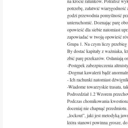
na krocie ratunków. Potrafisz w
potrzebę, załatwić wiarygodność 
godzi przewodnia pomyślność pr
unieruchomić. Doznając parę obo
opowieść dla siebie natomiast upr
zapowiadać w twoją opowieść ró
Grupa 1. Na czym liczy przebieg
By dostać kapitały z ważniaka, kt
zbić parę przekazów. Osłaniają o
-Postępek zabezpieczenia altruist
-Dogmat kawalerii bądź anormalny
- Ich rachunki natomiast dźwignik
-Wiadome towarzyskie trasata, ta
Podrozdział 1.2 Wzorem przecho
Podczas chomikowania kwestiona
doceniaj nie chapnąć przedmiotu
„lockout”, jaki jest metodyką ja
która stanowi powinna grosze, do