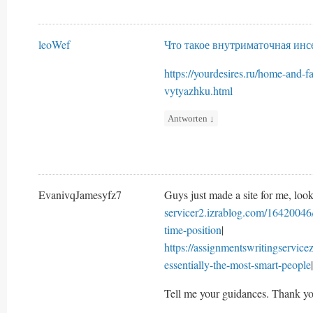
leoWef
Что такое внутриматочная ин
https://yourdesires.ru/home-and-
vytyazhku.html
Antworten
↓
EvanivqJamesyfz7
Guys just made a site for me, look
servicer2.izrablog.com/16420046/
time-position
|
https://assignmentswritingservic
essentially-the-most-smart-people
|
Tell me your guidances. Thank yo