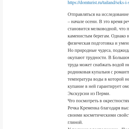
https://domturist.ru/tailand/seks-i
Отправляться на исследование
– начале осени. В это время р
становится мелководной, что п
каменистым берегам. Однако н
физическая подготовка и умен
Но природные чудеса, поджид
окупают трудности. В Большом
труда может снабжать водой н
родниковая купальня с роман
температура воды в которой н
купание в ней гарантирует о
Экскурсии из Перми.
Что посмотреть в окрестностя
Речка Кременка благодаря вы
своими косметическими свойст
глиной.