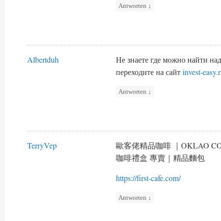
Antworten
↓
Albertduh
Не знаете где можно найти н
переходите на сайт
invest-easy.
Antworten
↓
TerryVep
歐客佬精品咖啡 ｜OKLAO 
咖啡禮盒 專賣｜精品麵包
https://first-cafe.com/
Antworten
↓