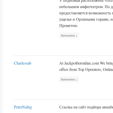
У подножья расположена «Пол
небольшим амфитеатром. По д
предоставляется возможность 
ущелье и Орлиными горами, н
Прометею.
Antworten
↓
Charlessab
At Jackpotbetonline.com We brin
offers from Top Operators, Onlin
Antworten
↓
PeterNaIng
Ссылка на сайт подбора авиа