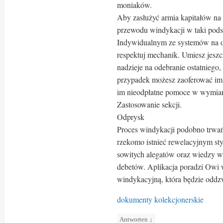
moniaków.
Aby zasłużyć armia kapitałów na w
przewodu windykacji w taki pods
Indywidualnym ze systemów na ow
respektuj mechanik. Umiesz jeszc
nadzieje na odebranie ostatniego
przypadek możesz zaoferować im 
im nieodpłatne pomoce w wymian 
Zastosowanie sekcji.
Odprysk
Proces windykacji podobno trwa
rzekomo istnieć rewelacyjnym sty
sowitych alegatów oraz wiedzy wi
debetów. Aplikacja poradzi Owi 
windykacyjną, która będzie odd
dokumenty kolekcjonerskie
Antworten
↓