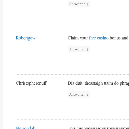
Antworten
↓
Robertgew
Claim your
free casino
bonus and 
Antworten
↓
Christopherenuff
Dia duit, theastaigh uaim do phrag
Antworten
↓
Nelsondab
Три дня назад мониторил мате