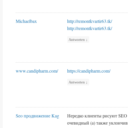
Michaelbax
http://remontkvartir63.tk/
http://remontkvartir63.tk/
Antworten
↓
www.candipharm.com/
https://candipharm.com/
Antworten
↓
Seo продвижение Kag
Нередко клиенты рисуют SEO
очевидный (а) также уклончи