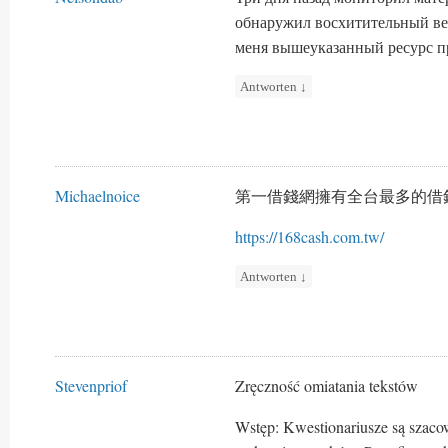
обнаружил восхитительный ве
меня вышеуказанный ресурс пр
Antworten
↓
Michaelnoice
第一借錢網擁有全台最多的借
https://168cash.com.tw/
Antworten
↓
Stevenpriof
Zręczność omiatania tekstów
Wstęp: Kwestionariusze są szac