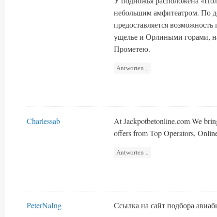
У подножья расположена «Пол
небольшим амфитеатром. По д
предоставляется возможность 
ущелье и Орлиными горами, н
Прометею.
Antworten
↓
Charlessab
At Jackpotbetonline.com We brin
offers from Top Operators, Onlin
Antworten
↓
PeterNaIng
Ссылка на сайт подбора авиа