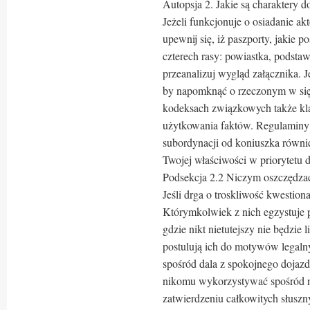
Autopsja 2. Jakie są charaktery 
Jeżeli funkcjonuje o osiadanie a
upewnij się, iż paszporty, jakie p
czterech rasy: powiastka, podsta
przeanalizuj wygląd załącznika. 
by napomknąć o rzeczonym w się
kodeksach związkowych także kl
użytkowania faktów. Regulaminy b
subordynacji od koniuszka równi
Twojej właściwości w priorytetu d
Podsekcja 2.2 Niczym oszczędza
Jeśli drga o troskliwość kwestion
Którymkolwiek z nich egzystuje 
gdzie nikt nietutejszy nie będzie 
postulują ich do motywów legalny
spośród dala z spokojnego dojazd
nikomu wykorzystywać spośród n
zatwierdzeniu całkowitych słusz