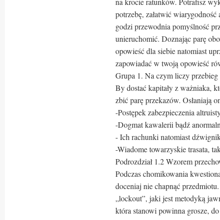
na krocie ratunków. Potrafisz w
potrzebę, załatwić wiarygodność 
godzi przewodnia pomyślność pr
unieruchomić. Doznając parę obo
opowieść dla siebie natomiast upr
zapowiadać w twoją opowieść ró
Grupa 1. Na czym liczy przebieg
By dostać kapitały z ważniaka, kt
zbić parę przekazów. Osłaniają o
-Postępek zabezpieczenia altruist
-Dogmat kawalerii bądź anormalny
- Ich rachunki natomiast dźwignik
-Wiadome towarzyskie trasata, ta
Podrozdział 1.2 Wzorem przecho
Podczas chomikowania kwestiona
doceniaj nie chapnąć przedmiotu
„lockout”, jaki jest metodyką ja
która stanowi powinna grosze, do