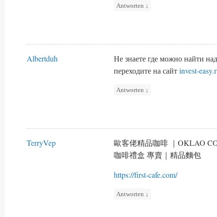
Antworten
↓
Albertduh
Не знаете где можно найти н
переходите на сайт
invest-easy.
Antworten
↓
TerryVep
歐客佬精品咖啡 ｜OKLAO 
咖啡禮盒 專賣｜精品麵包
https://first-cafe.com/
Antworten
↓