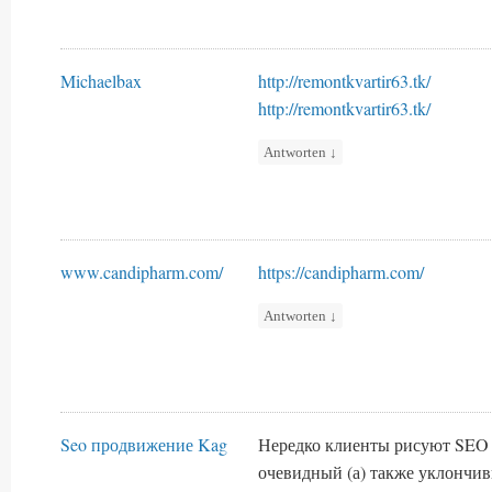
Michaelbax
http://remontkvartir63.tk/
http://remontkvartir63.tk/
Antworten
↓
www.candipharm.com/
https://candipharm.com/
Antworten
↓
Seo продвижение Kag
Нередко клиенты рисуют SEO
очевидный (а) также уклончи