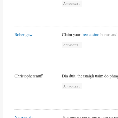
Antworten
↓
Robertgew
Claim your
free casino
bonus and 
Antworten
↓
Christopherenuff
Dia duit, theastaigh uaim do phrag
Antworten
↓
Nelsondab
Три дня назад мониторил мате