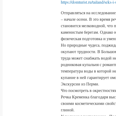
https://domturist.ru/tailand/seks-i
Отправляться на исследование
– начале осени. В это время р
становится мелководной, что п
каменистым берегам. Однако н
физическая подготовка и умен
Но природные чудеса, поджид
окупают трудности. В Большом
труда может снабжать водой н
родниковая купальня с роман
температура воды в которой н
купание в ней гарантирует о
Экскурсии из Перми.
Что посмотреть в окрестностя
Речка Кременка благодаря вы
своими косметическими свойст
глиной.