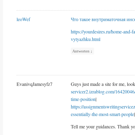
leoWef
Что такое внутриматочная ин
https://yourdesires.ru/home-and-
vytyazhku.html
Antworten
↓
EvanivqJamesyfz7
Guys just made a site for me, look
servicer2.izrablog.com/16420046/
time-position
|
https://assignmentswritingservic
essentially-the-most-smart-people
|
Tell me your guidances. Thank yo