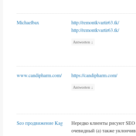
Michaelbax
http://remontkvartir63.tk/
http://remontkvartir63.tk/
Antworten
↓
www.candipharm.com/
https://candipharm.com/
Antworten
↓
Seo продвижение Kag
Нередко клиенты рисуют SEO
очевидный (а) также уклончи