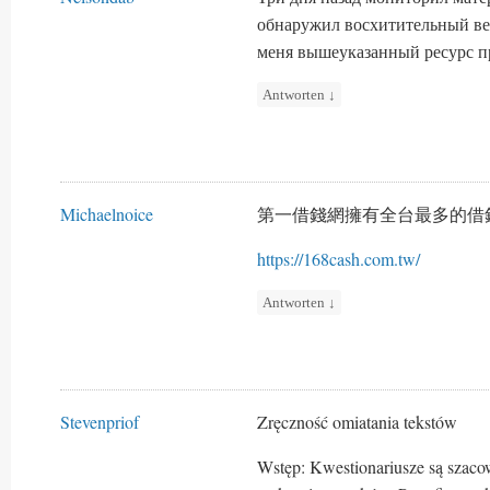
обнаружил восхитительный ве
меня вышеуказанный ресурс пр
Antworten
↓
Michaelnoice
第一借錢網擁有全台最多的借
https://168cash.com.tw/
Antworten
↓
Stevenpriof
Zręczność omiatania tekstów
Wstęp: Kwestionariusze są szac