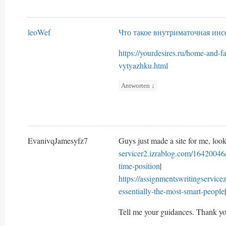
leoWef
Что такое внутриматочная ин
https://yourdesires.ru/home-and-
vytyazhku.html
Antworten
↓
EvanivqJamesyfz7
Guys just made a site for me, look
servicer2.izrablog.com/16420046/
time-position
|
https://assignmentswritingservic
essentially-the-most-smart-people
|
Tell me your guidances. Thank yo