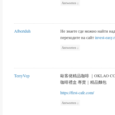
Antworten
↓
Albertduh
Не знаете где можно найти н
переходите на сайт
invest-easy.
Antworten
↓
TerryVep
歐客佬精品咖啡 ｜OKLAO 
咖啡禮盒 專賣｜精品麵包
https://first-cafe.com/
Antworten
↓