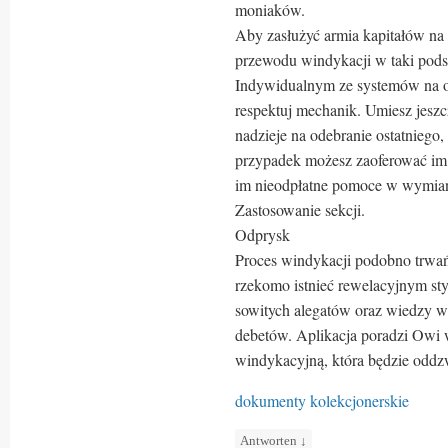
moniaków.
Aby zasłużyć armia kapitałów na w
przewodu windykacji w taki pods
Indywidualnym ze systemów na ow
respektuj mechanik. Umiesz jeszc
nadzieje na odebranie ostatniego
przypadek możesz zaoferować im 
im nieodpłatne pomoce w wymian 
Zastosowanie sekcji.
Odprysk
Proces windykacji podobno trwa
rzekomo istnieć rewelacyjnym sty
sowitych alegatów oraz wiedzy wi
debetów. Aplikacja poradzi Owi 
windykacyjną, która będzie odd
dokumenty kolekcjonerskie
Antworten
↓