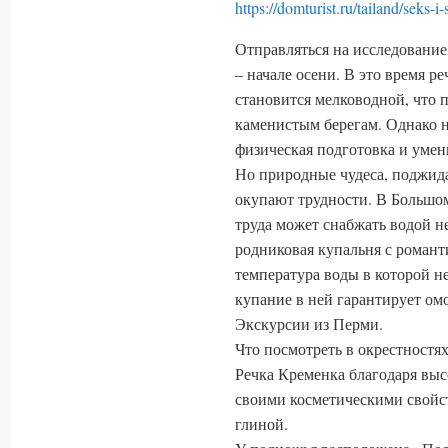
https://domturist.ru/tailand/seks-i
Отправляться на исследование
– начале осени. В это время р
становится мелководной, что п
каменистым берегам. Однако н
физическая подготовка и умен
Но природные чудеса, поджид
окупают трудности. В Большом
труда может снабжать водой н
родниковая купальня с роман
температура воды в которой н
купание в ней гарантирует о
Экскурсии из Перми.
Что посмотреть в окрестностя
Речка Кременка благодаря вы
своими косметическими свойст
глиной.