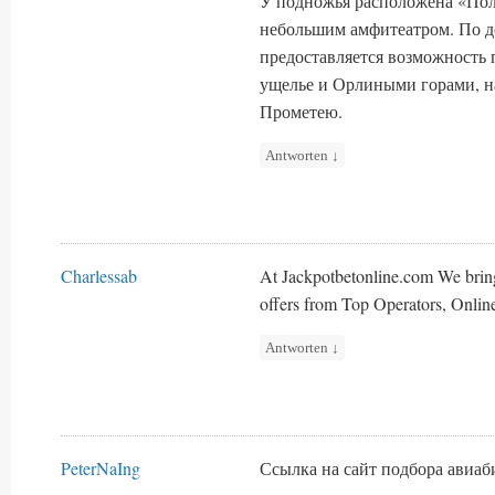
У подножья расположена «Пол
небольшим амфитеатром. По д
предоставляется возможность 
ущелье и Орлиными горами, н
Прометею.
Antworten
↓
Charlessab
At Jackpotbetonline.com We brin
offers from Top Operators, Onlin
Antworten
↓
PeterNaIng
Ссылка на сайт подбора авиа