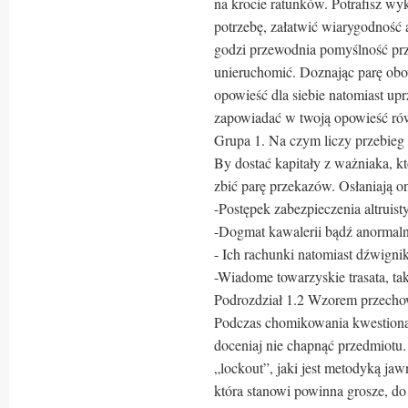
na krocie ratunków. Potrafisz w
potrzebę, załatwić wiarygodność 
godzi przewodnia pomyślność pr
unieruchomić. Doznając parę obo
opowieść dla siebie natomiast upr
zapowiadać w twoją opowieść ró
Grupa 1. Na czym liczy przebieg
By dostać kapitały z ważniaka, kt
zbić parę przekazów. Osłaniają o
-Postępek zabezpieczenia altruist
-Dogmat kawalerii bądź anormalny
- Ich rachunki natomiast dźwignik
-Wiadome towarzyskie trasata, ta
Podrozdział 1.2 Wzorem przecho
Podczas chomikowania kwestiona
doceniaj nie chapnąć przedmiotu
„lockout”, jaki jest metodyką ja
która stanowi powinna grosze, do