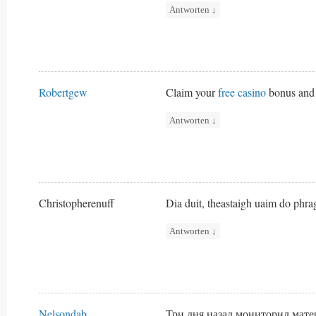
Antworten
↓
Robertgew
Claim your
free casino
bonus and 
Antworten
↓
Christopherenuff
Dia duit, theastaigh uaim do phrag
Antworten
↓
Nelsondab
Три дня назад мониторил мате