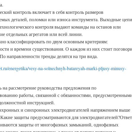
а.
ский контроль включает в себя конт­роль размеров
емых деталей, поломки или износа инстру­мента. Выходные цеп
технологического контроля выдают команды на останов или
ие отдельных агрегатов или всей линии.
но классифицировать по двум основным критериям:
ости и времени существования. О каждом из них стоит поговор
 По направленности тренды делятся на три вида.
met.ru/energetika/vesy-na-solnechnyh-batareyah-marki-pljusy-minusy-
ть на рассмотрение руководства предложения по
вованию работы, связанной с обязанностями, предусмотренным
должностной инструкцией.
нхронных и синхронных электродвигателей напряжением выше 
 Какие защиты предусматриваются для электродвигателей?Ответ
иваются защиты от многофазных замыканий, однофазных
а землю, токов перегрузки, а также от потери питания и.