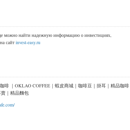
где можно найти надежную информацию о инвестициях,
 на сайт
invest-easy.ru
咖啡 ｜OKLAO COFFEE｜蝦皮商城｜咖啡豆｜掛耳｜精品咖啡
專賣｜精品麵包
cafe.com/