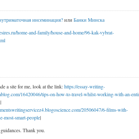
внутриматочная инсеминация?
или
Банки Минска
desires.ru/home-and-family/house-and-home/96-kak-vybrat-
tml
e a site for me, look at the link:
https://essay-writing-
rablog.com/16420046/tips-on-how-to-travel-whilst-working-with-an-enti
n
|
gnmentswritingservicez4.blogoscience.com/20506047/6-films-with-
the-most-smart-people
|
 guidances. Thank you.