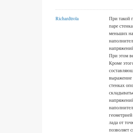
Richardtrola
При такой 
паре стенк
меньших на
наполнител
напряжений
При этом в
Кроме этог
составляюща
выражение 
стенках опо
складывать
напряжений
наполнител
геометрией
лада от то
позволяет 