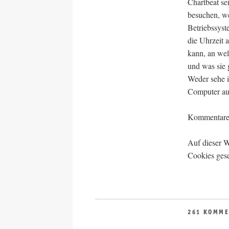
Chartbeat se
besuchen, we
Betriebssyst
die Uhrzeit 
kann, an we
und was sie g
Weder sehe i
Computer au
Kommentare s
Auf dieser 
Cookies gese
261 KOMM