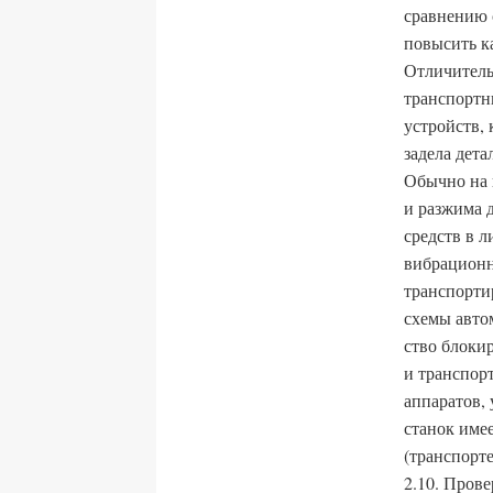
сравнению 
повысить к
Отличитель
транспортн
устройств,
задела дета
Обычно на 
и разжима д
средств в 
вибрационн
транспорти
схемы авто
ство блоки
и транспорт
аппаратов,
станок име
(транспорте
2.10. Пров