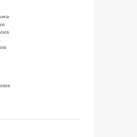
sowie
nen
lesen
.
rem
genen