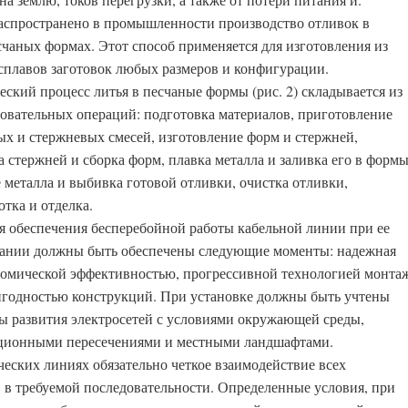
аспространено в промышленности производство отливок в
счаных формах. Этот способ применяется для изготовления из
сплавов заготовок любых размеров и конфигурации.
еский процесс литья в песчаные формы (рис. 2) складывается из
довательных операций: подготовка материалов, приготовление
х и стержневых смесей, изготовление форм и стержней,
 стержней и сборка форм, плавка металла и заливка его в формы
 металла и выбивка готовой отливки, очистка отливки,
тка и отделка.
я обеспечения бесперебойной работы кабельной линии при ее
ании должны быть обеспечены следующие моменты: надежная
ономической эффективностью, прогрессивной технологией монтаж
годностью конструкций. При установке должны быть учтены
ы развития электросетей с условиями окружающей среды,
ционными пересечениями и местными ландшафтами.
ческих линиях обязательно четкое взаимодействие всех
 в требуемой последовательности. Определенные условия, при