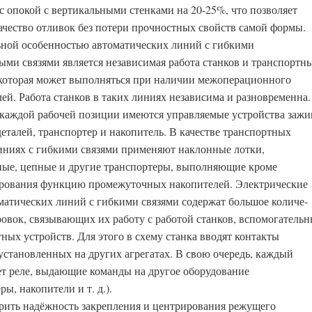
с опокой с вертикальными стенками на 20-25%, что позволяет
ачество отливок без потери прочностных свойств самой формы.
ной особенностью автоматических линий с гибкими
ыми связями является независимая работа станков и транспортн
 которая может выполняться при наличии межоперационного
лей. Работа станков в таких линиях независима и разновременна.
каждой рабочей позиции имеются управляемые устройства зажи
еталей, транспортер и накопитель. В качестве транспортных
линиях с гибкими связями применяют наклонные лотки,
ые, цепные и другие транспортеры, выполняющие кроме
ро­вания функцию промежуточных накопителей. Электрические
матических линий с гибкими связями содержат большое количе­
ровок, связывающих их работу с работой станков, вспомо­гатель
ных устройств. Для этого в схему станка вво­дят контакты
 установленных на других агрегатах. В свою очередь, каждый
ет реле, выдающие команды на другое оборудование
ры, накопители и т. д.).
ерить надёжность закрепления и центрирования ре­жущего