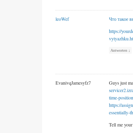
leoWef
Что такое 
https://your
vytyazhku.h
Antworten
↓
EvanivqJamesyfz7
Guys just mad
servicer2.iz
time-positio
https://assi
essentially-
Tell me your