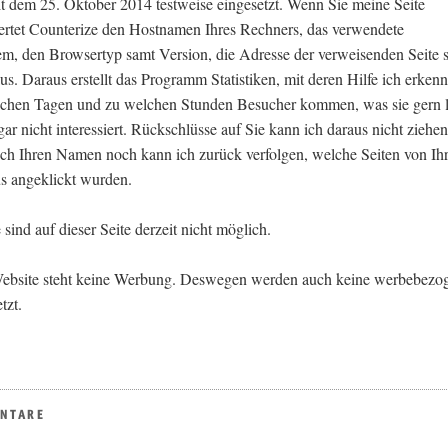
it dem 25. Oktober 2014 testweise eingesetzt. Wenn Sie meine Seite
rtet Counterize den Hostnamen Ihres Rechners, das verwendete
em, den Browsertyp samt Version, die Adresse der verweisenden Seite 
aus. Daraus erstellt das Programm Statistiken, mit deren Hilfe ich erken
lchen Tagen und zu welchen Stunden Besucher kommen, was sie gern 
ar nicht interessiert. Rückschlüsse auf Sie kann ich daraus nicht ziehen
ch Ihren Namen noch kann ich zurück verfolgen, welche Seiten von Ih
s angeklickt wurden.
ind auf dieser Seite derzeit nicht möglich.
Website steht keine Werbung. Deswegen werden auch keine werbebezo
tzt.
ENTARE