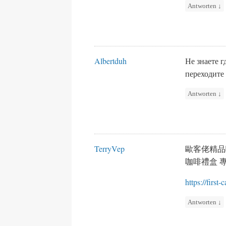
Antworten
↓
Albertduh
Не знаете 
переходите
Antworten
↓
TerryVep
歐客佬精品
咖啡禮盒 
https://first-
Antworten
↓