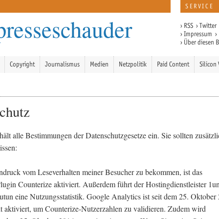
SERVICE
presseschauder
›
RSS
›
Twitter
›
Impressum
›
›
Über diesen 
Copyright
Journalismus
Medien
Netzpolitik
Paid Content
Silicon 
chutz
hält alle Bestimmungen der Datenschutzgesetze ein. Sie sollten zusätzl
issen:
ndruck vom Leseverhalten meiner Besucher zu bekommen, ist das
ugin Counterize aktiviert. Außerdem führt der Hostingdienstleister 1u
tun eine Nutzungsstatistik. Google Analytics ist seit dem 25. Oktober
it aktiviert, um Counterize-Nutzerzahlen zu validieren. Zudem wird