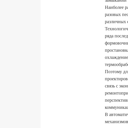
Наиболее р
разовых пе
различных 
Технологич
ряда после
формовочны
простановка
охлаждение
термообрабо
Поэтому дл
проектиров
связь с эк
ремонтопри
перспектив
коммуника
В автомати
механизмов