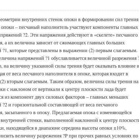
геометрии внутренних стенок опоки в формировании сил трения
а опоки – песчаный наполнитель участвуют компоненты главных
пряжений ?2. Эти напряжения действуют в «скелете» песчаного
я, а их величина зависит от сжимающих главных больших
 ?1, которые представлены в выражении (2) первым слагаемым.
еличина напряжений ?1 обуславливается величиной разрежения 
о, на величину указанной силы трения будет оказывать влияние 
я от веса песчаного наполнителя в опоке, которая входит в
(2) вторым слагаемым. Таким образом, величина силы трения на
ки с наклоном от вертикали к центру плоскости лада будет
ся из компонент двух силовых факторов – главных меньших
 ?2 и горизонтальной составляющей от веса песчаного
я, засыпанного в опоку. Предлагаемая опока с изменяющейся
 внутренней стенки, выполненной наклонной к центру плоскост
чки, находящейся в диапазоне середина высоты опоки ±10%,
снизить величину разрежения ?Р при прочих равных условиях по