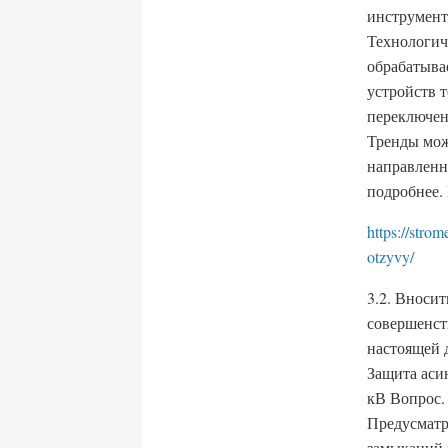
инструмент
Технологиче
обрабатыва
устройств 
переключен
Тренды мож
направленн
подробнее.
https://stro
otzyvy/
3.2. Вноси
совершенст
настоящей 
Защита аси
кВ Вопрос.
Предусматр
замыканий н