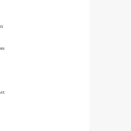
ых
ма
ных