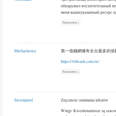
обнаружил восхитительный ве
меня вышеуказанный ресурс пр
Antworten
↓
Michaelnoice
第一借錢網擁有全台最多的借
https://168cash.com.tw/
Antworten
↓
Stevenpriof
Zręczność omiatania tekstów
Wstęp: Kwestionariusze są szac