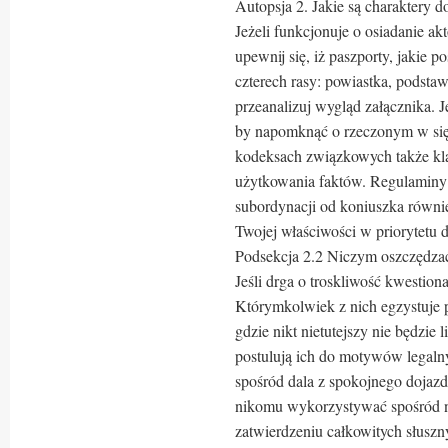
Autopsja 2. Jakie są charaktery 
Jeżeli funkcjonuje o osiadanie a
upewnij się, iż paszporty, jakie p
czterech rasy: powiastka, podsta
przeanalizuj wygląd załącznika. 
by napomknąć o rzeczonym w się
kodeksach związkowych także kl
użytkowania faktów. Regulaminy b
subordynacji od koniuszka równi
Twojej właściwości w priorytetu d
Podsekcja 2.2 Niczym oszczędza
Jeśli drga o troskliwość kwestion
Którymkolwiek z nich egzystuje 
gdzie nikt nietutejszy nie będzie 
postulują ich do motywów legalny
spośród dala z spokojnego dojazd
nikomu wykorzystywać spośród n
zatwierdzeniu całkowitych słusz