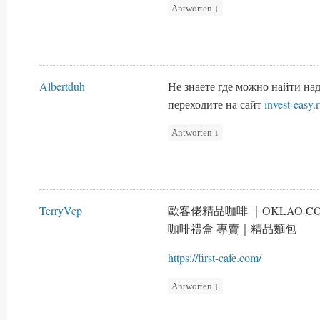
Antworten
↓
Albertduh
Не знаете где можно найти н
переходите на сайт
invest-easy.
Antworten
↓
TerryVep
歐客佬精品咖啡 ｜OKLAO 
咖啡禮盒 專賣｜精品麵包
https://first-cafe.com/
Antworten
↓