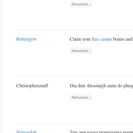
Antworten
↓
Robertgew
Claim your
free casino
bonus and 
Antworten
↓
Christopherenuff
Dia duit, theastaigh uaim do phrag
Antworten
↓
Nelsondab
Три дня назад мониторил мате