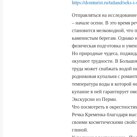
https://domturist.ru/tailand/seks-i
Отправляться на исследование
– начале осени. В это время р
становится мелководной, что п
каменистым берегам. Однако н
физическая подготовка и умен
Но природные чудеса, поджид
окупают трудности. В Большом
труда может снабжать водой н
родниковая купальня с роман
температура воды в которой н
купание в ней гарантирует о
Экскурсии из Перми.
Что посмотреть в окрестностя
Речка Кременка благодаря вы
своими косметическими свойст
глиной.