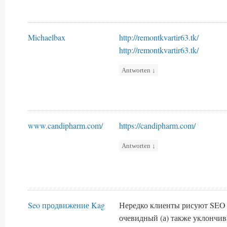
Michaelbax
http://remontkvartir63.tk/
http://remontkvartir63.tk/
Antworten
↓
www.candipharm.com/
https://candipharm.com/
Antworten
↓
Seo продвижение Kag
Нередко клиенты рисуют SEO
очевидный (а) также уклончи