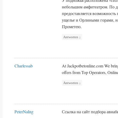
У подножья расположена «Пол
небольшим амфитеатром. По д
предоставляется возможность 
ущелье и Орлиными горами, н
Прометею.
Antworten
↓
Charlessab
At Jackpotbetonline.com We brin
offers from Top Operators, Onlin
Antworten
↓
PeterNaIng
Ссылка на сайт подбора авиа