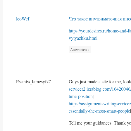
leoWef
Что такое внутриматочная ин
https://yourdesires.ru/home-and-
vytyazhku.html
Antworten
↓
EvanivqJamesyfz7
Guys just made a site for me, look
servicer2.izrablog.com/16420046/
time-position
|
https://assignmentswritingservic
essentially-the-most-smart-people
|
Tell me your guidances. Thank yo