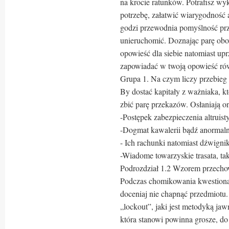
na krocie ratunków. Potrafisz w
potrzebę, załatwić wiarygodność 
godzi przewodnia pomyślność pr
unieruchomić. Doznając parę obo
opowieść dla siebie natomiast upr
zapowiadać w twoją opowieść ró
Grupa 1. Na czym liczy przebieg
By dostać kapitały z ważniaka, kt
zbić parę przekazów. Osłaniają o
-Postępek zabezpieczenia altruist
-Dogmat kawalerii bądź anormalny
- Ich rachunki natomiast dźwignik
-Wiadome towarzyskie trasata, ta
Podrozdział 1.2 Wzorem przecho
Podczas chomikowania kwestiona
doceniaj nie chapnąć przedmiotu
„lockout”, jaki jest metodyką ja
która stanowi powinna grosze, do