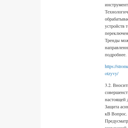
инструмент
Технологиче
обрабатыва
устройств 
переключен
Тренды мож
направленн
подробнее.
https://stro
otzyvy/
3.2. Вноси
совершенст
настоящей 
Защита аси
кВ Вопрос.
Предусматр
замыканий н