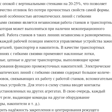
с опокой с вертикальными стенками на 20-25%, что позволяет
ачество отливок без потери прочностных свойств самой формы.
ной особенностью автоматических линий с гибкими
ыми связями является независимая работа станков и транспортн
 которая может выполняться при наличии межоперационного
лей. Работа станков в таких линиях независима и разновременна.
каждой рабочей позиции имеются управляемые устройства зажи
еталей, транспортер и накопитель. В качестве транспортных
линиях с гибкими связями применяют наклонные лотки,
ые, цепные и другие транспортеры, выполняющие кроме
ро­вания функцию промежуточных накопителей. Электрические
матических линий с гибкими связями содержат большое количе­
ровок, связывающих их работу с работой станков, вспомо­гатель
ных устройств. Для этого в схему станка вво­дят контакты
 установленных на других агрегатах. В свою очередь, каждый
ет реле, выдающие команды на другое оборудование
ры, накопители и т. д.).
ерить надёжность закрепления и центрирования ре­жущего