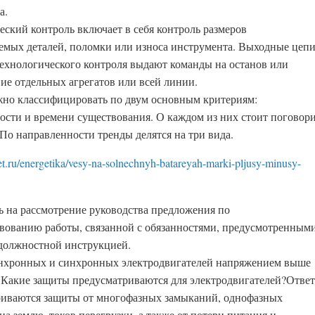
а.
ский контроль включает в себя конт­роль размеров
емых деталей, поломки или износа инстру­мента. Выходные цеп
технологического контроля выдают команды на останов или
ие отдельных агрегатов или всей линии.
но классифицировать по двум основным критериям:
ости и времени существования. О каждом из них стоит поговор
 По направленности тренды делятся на три вида.
met.ru/energetika/vesy-na-solnechnyh-batareyah-marki-pljusy-minusy-
ть на рассмотрение руководства предложения по
вованию работы, связанной с обязанностями, предусмотренным
должностной инструкцией.
нхронных и синхронных электродвигателей напряжением выше 
 Какие защиты предусматриваются для электродвигателей?Ответ
иваются защиты от многофазных замыканий, однофазных
а землю, токов перегрузки, а также от потери питания и.