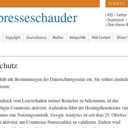
SERVICE
presseschauder
›
RSS
›
Twitter
›
Impressum
›
›
Über diesen 
Copyright
Journalismus
Medien
Netzpolitik
Paid Content
Silicon 
chutz
hält alle Bestimmungen der Datenschutzgesetze ein. Sie sollten zusätzl
issen:
ndruck vom Leseverhalten meiner Besucher zu bekommen, ist das
ugin Counterize aktiviert. Außerdem führt der Hostingdienstleister 1u
tun eine Nutzungsstatistik. Google Analytics ist seit dem 25. Oktober
it aktiviert, um Counterize-Nutzerzahlen zu validieren. Zudem wird