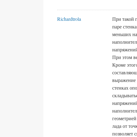
Richardtrola
При такой 
паре стенк
меньших на
наполнител
напряжений
При этом в
Кроме этог
составляюща
выражение 
стенках опо
складывать
напряжений
наполнител
геометрией
лада от то
позволяет 