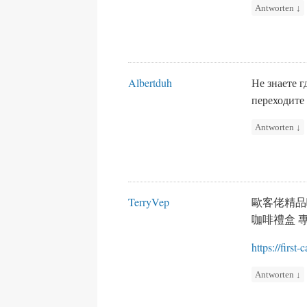
Antworten
↓
Albertduh
Не знаете 
переходите
Antworten
↓
TerryVep
歐客佬精品
咖啡禮盒 
https://first-
Antworten
↓