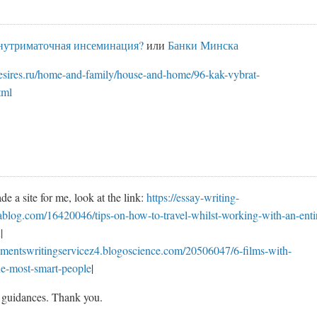
внутриматочная инсеминация?
или
Банки Минска
desires.ru/home-and-family/house-and-home/96-kak-vybrat-
tml
e a site for me, look at the link:
https://essay-writing-
rablog.com/16420046/tips-on-how-to-travel-whilst-working-with-an-enti
n
|
gnmentswritingservicez4.blogoscience.com/20506047/6-films-with-
the-most-smart-people
|
 guidances. Thank you.