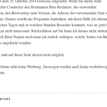
it dem 25. Oktober 2014 testweise eingesetzt. Wenn Sie meine Seite
rtet Counterize den Hostnamen Ihres Rechners, das verwendete
em, den Browsertyp samt Version, die Adresse der verweisenden Seite 
aus. Daraus erstellt das Programm Statistiken, mit deren Hilfe ich erken
lchen Tagen und zu welchen Stunden Besucher kommen, was sie gern 
ar nicht interessiert. Rückschlüsse auf Sie kann ich daraus nicht ziehen
ch Ihren Namen noch kann ich zurück verfolgen, welche Seiten von Ih
s angeklickt wurden.
ind auf dieser Seite derzeit nicht möglich.
Website steht keine Werbung. Deswegen werden auch keine werbebezo
tzt.
ENTARE