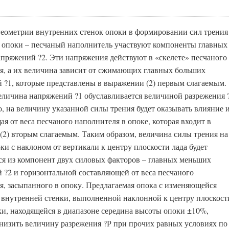
геометрии внутренних стенок опоки в формировании сил трения
а опоки – песчаный наполнитель участвуют компоненты главных
пряжений ?2. Эти напряжения действуют в «скелете» песчаного
я, а их величина зависит от сжимающих главных больших
 ?1, которые представлены в выражении (2) первым слагаемым.
еличина напряжений ?1 обуславливается величиной разрежения 
о, на величину указанной силы трения будет оказывать влияние 
я от веса песчаного наполнителя в опоке, которая входит в
(2) вторым слагаемым. Таким образом, величина силы трения на
ки с наклоном от вертикали к центру плоскости лада будет
ся из компонент двух силовых факторов – главных меньших
 ?2 и горизонтальной составляющей от веса песчаного
я, засыпанного в опоку. Предлагаемая опока с изменяющейся
 внутренней стенки, выполненной наклонной к центру плоскост
чки, находящейся в диапазоне середина высоты опоки ±10%,
снизить величину разрежения ?Р при прочих равных условиях по