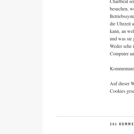
Chartbeat se
besuchen, we
Betriebssyst
die Uhrzeit 
kann, an we
und was sie g
Weder sehe i
Computer au
Kommentare s
Auf dieser 
Cookies gese
261 KOMM