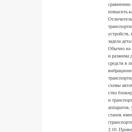
сравнению 
повысить к
Отличитель
транспортн
устройств,
задела дета
Обычно на 
и разжима д
средств в 
вибрационн
транспорти
схемы авто
ство блоки
и транспорт
аппаратов,
станок име
(транспорте
2.10. Пров