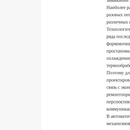
Наиболее р
разовых пе
различных 
Технологич
ряда после
формовочны
простановка
охлаждение
термообрабо
Поэтому дл
проектиров
связь с эк
ремонтопри
перспектив
коммуника
В автомати
механизмов