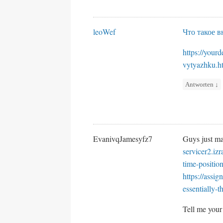
leoWef
Что такое 
https://your
vytyazhku.h
Antworten
↓
EvanivqJamesyfz7
Guys just mad
servicer2.iz
time-positio
https://assi
essentially-
Tell me your