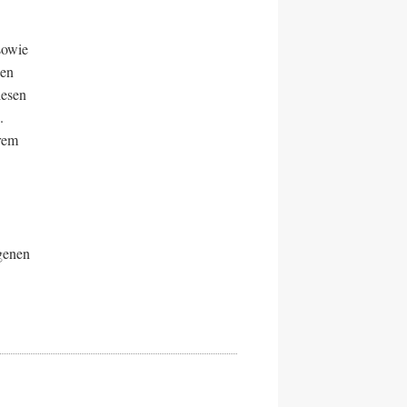
sowie
nen
lesen
.
rem
genen