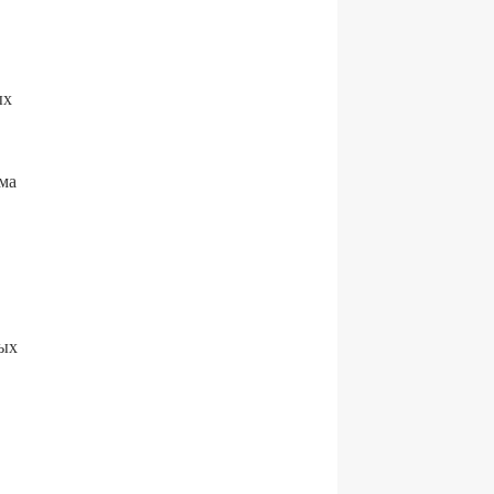
ых
ма
ных