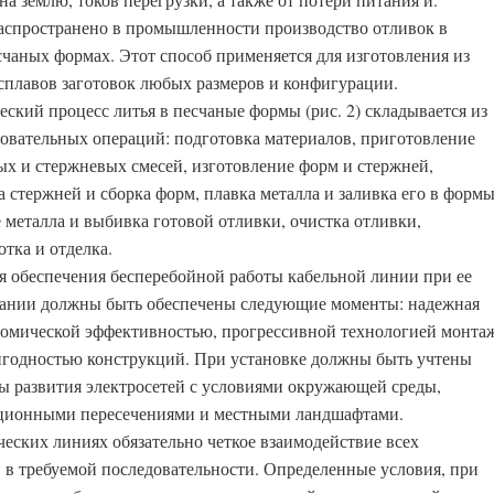
аспространено в промышленности производство отливок в
счаных формах. Этот способ применяется для изготовления из
сплавов заготовок любых размеров и конфигурации.
еский процесс литья в песчаные формы (рис. 2) складывается из
довательных операций: подготовка материалов, приготовление
х и стержневых смесей, изготовление форм и стержней,
 стержней и сборка форм, плавка металла и заливка его в формы
 металла и выбивка готовой отливки, очистка отливки,
тка и отделка.
я обеспечения бесперебойной работы кабельной линии при ее
ании должны быть обеспечены следующие моменты: надежная
ономической эффективностью, прогрессивной технологией монтаж
годностью конструкций. При установке должны быть учтены
ы развития электросетей с условиями окружающей среды,
ционными пересечениями и местными ландшафтами.
ческих линиях обязательно четкое взаимодействие всех
 в требуемой последовательности. Определенные условия, при