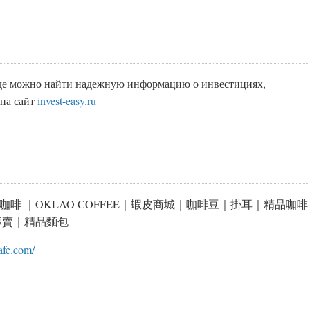
где можно найти надежную информацию о инвестициях,
 на сайт
invest-easy.ru
咖啡 ｜OKLAO COFFEE｜蝦皮商城｜咖啡豆｜掛耳｜精品咖啡
專賣｜精品麵包
cafe.com/