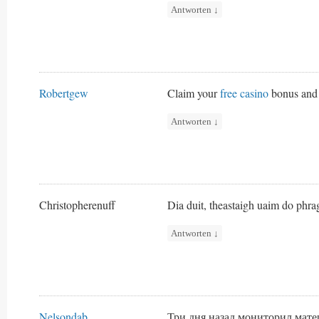
Antworten
↓
Robertgew
Claim your
free casino
bonus and 
Antworten
↓
Christopherenuff
Dia duit, theastaigh uaim do phrag
Antworten
↓
Nelsondab
Три дня назад мониторил мате