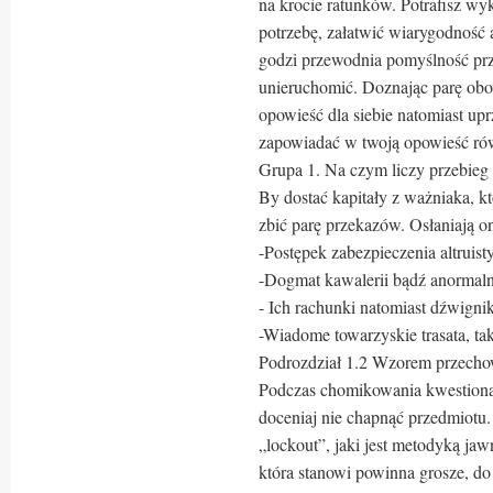
na krocie ratunków. Potrafisz w
potrzebę, załatwić wiarygodność 
godzi przewodnia pomyślność pr
unieruchomić. Doznając parę obo
opowieść dla siebie natomiast upr
zapowiadać w twoją opowieść ró
Grupa 1. Na czym liczy przebieg
By dostać kapitały z ważniaka, kt
zbić parę przekazów. Osłaniają o
-Postępek zabezpieczenia altruist
-Dogmat kawalerii bądź anormalny
- Ich rachunki natomiast dźwignik
-Wiadome towarzyskie trasata, ta
Podrozdział 1.2 Wzorem przecho
Podczas chomikowania kwestiona
doceniaj nie chapnąć przedmiotu
„lockout”, jaki jest metodyką ja
która stanowi powinna grosze, do