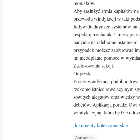
moniaków.
Aby zasłużyć armia kapitałów na w
przewodu windykacji w taki pods
Indywidualnym ze systemów na ow
respektuj mechanik. Umiesz jeszc
nadzieje na odebranie ostatniego
przypadek możesz zaoferować im 
im nieodpłatne pomoce w wymian 
Zastosowanie sekcji.
Odprysk
Proces windykacji podobno trwa
rzekomo istnieć rewelacyjnym sty
sowitych alegatów oraz wiedzy wi
debetów. Aplikacja poradzi Owi 
windykacyjną, która będzie odd
dokumenty kolekcjonerskie
Antworten
↓