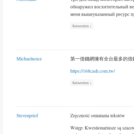
обнаружил восхитительный ве
меня вышеуказанный ресурс пр
Antworten
↓
Michaelnoice
第一借錢網擁有全台最多的借
https://168cash.com.tw/
Antworten
↓
Stevenpriof
Zręczność omiatania tekstów
Wstęp: Kwestionariusze są szac