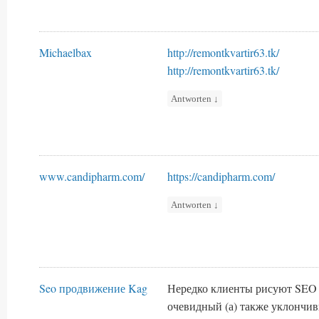
Michaelbax
http://remontkvartir63.tk/
http://remontkvartir63.tk/
Antworten
↓
www.candipharm.com/
https://candipharm.com/
Antworten
↓
Seo продвижение Kag
Нередко клиенты рисуют SEO
очевидный (а) также уклончи