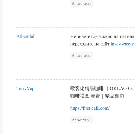
Antworten
↓
Albertduh
Не знаете где можно найти н
переходите на сайт
invest-easy.
Antworten
↓
TerryVep
歐客佬精品咖啡 ｜OKLAO 
咖啡禮盒 專賣｜精品麵包
https://first-cafe.com/
Antworten
↓