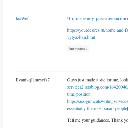
leoWef
Что такое внутриматочная ин
https://yourdesires.ru/home-and-
vytyazhku.html
Antworten
↓
EvanivqJamesyfz7
Guys just made a site for me, look
servicer2.izrablog.com/16420046/
time-position
|
https://assignmentswritingservic
essentially-the-most-smart-people
|
Tell me your guidances. Thank yo