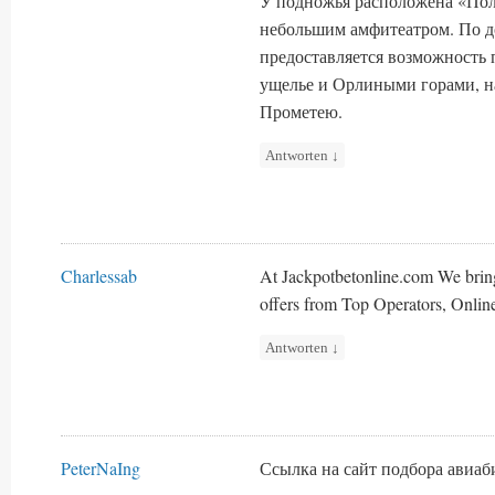
У подножья расположена «Пол
небольшим амфитеатром. По д
предоставляется возможность 
ущелье и Орлиными горами, н
Прометею.
Antworten
↓
Charlessab
At Jackpotbetonline.com We brin
offers from Top Operators, Onlin
Antworten
↓
PeterNaIng
Ссылка на сайт подбора авиа