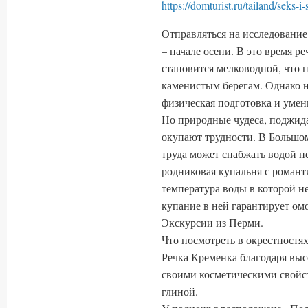
https://domturist.ru/tailand/seks-i
Отправляться на исследование
– начале осени. В это время р
становится мелководной, что п
каменистым берегам. Однако н
физическая подготовка и умен
Но природные чудеса, поджид
окупают трудности. В Большом
труда может снабжать водой н
родниковая купальня с роман
температура воды в которой н
купание в ней гарантирует о
Экскурсии из Перми.
Что посмотреть в окрестностя
Речка Кременка благодаря вы
своими косметическими свойст
глиной.