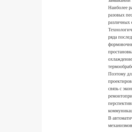
Наиболее р
разовых пе
различных 
Технологич
ряда после
формовочны
простановка
охлаждение
термообрабо
Поэтому дл
проектиров
связь с эк
ремонтопри
перспектив
коммуника
В автомати
механизмов