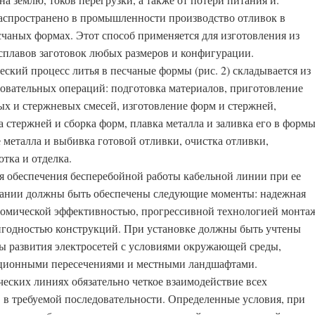
аспространено в промышленности производство отливок в
счаных формах. Этот способ применяется для изготовления из
сплавов заготовок любых размеров и конфигурации.
еский процесс литья в песчаные формы (рис. 2) складывается из
довательных операций: подготовка материалов, приготовление
х и стержневых смесей, изготовление форм и стержней,
 стержней и сборка форм, плавка металла и заливка его в формы
 металла и выбивка готовой отливки, очистка отливки,
тка и отделка.
я обеспечения бесперебойной работы кабельной линии при ее
ании должны быть обеспечены следующие моменты: надежная
ономической эффективностью, прогрессивной технологией монтаж
годностью конструкций. При установке должны быть учтены
ы развития электросетей с условиями окружающей среды,
ционными пересечениями и местными ландшафтами.
ческих линиях обязательно четкое взаимодействие всех
 в требуемой последовательности. Определенные условия, при