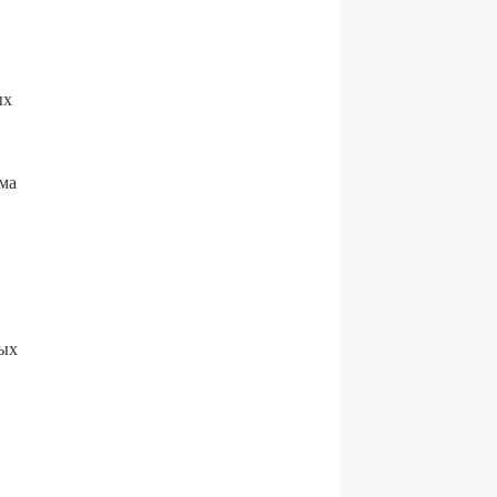
ых
ма
ных