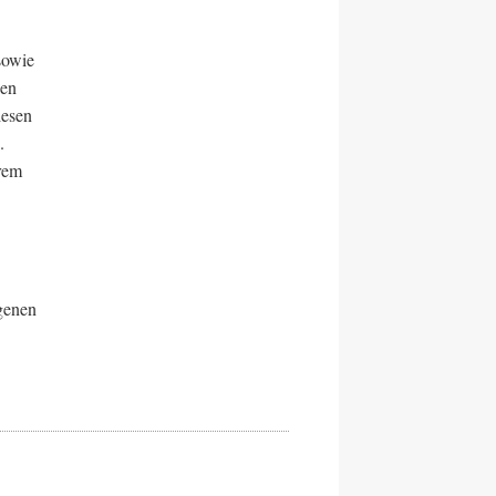
sowie
nen
lesen
.
rem
genen