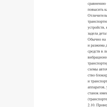
сравнению 
повысить к
Отличитель
транспортн
устройств,
задела дета
Обычно на 
и разжима д
средств в 
вибрационн
транспорти
схемы авто
ство блоки
и транспорт
аппаратов,
станок име
(транспорте
2.10. Пров