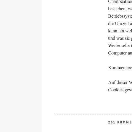
Chartbeat se
besuchen, we
Betriebssyst
die Uhrzeit 
kann, an we
und was sie g
Weder sehe i
Computer au
Kommentare s
Auf dieser 
Cookies gese
261 KOMM