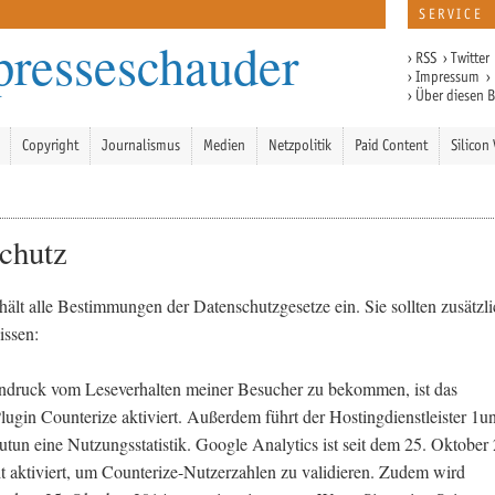
SERVICE
presseschauder
›
RSS
›
Twitter
›
Impressum
›
›
Über diesen 
Copyright
Journalismus
Medien
Netzpolitik
Paid Content
Silicon 
chutz
hält alle Bestimmungen der Datenschutzgesetze ein. Sie sollten zusätzl
issen:
ndruck vom Leseverhalten meiner Besucher zu bekommen, ist das
ugin Counterize aktiviert. Außerdem führt der Hostingdienstleister 1u
tun eine Nutzungsstatistik. Google Analytics ist seit dem 25. Oktober
it aktiviert, um Counterize-Nutzerzahlen zu validieren. Zudem wird