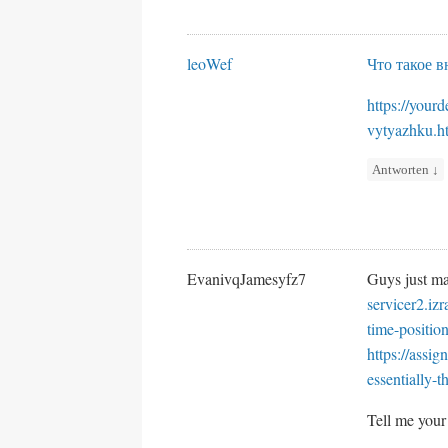
leoWef
Что такое 
https://your
vytyazhku.h
Antworten
↓
EvanivqJamesyfz7
Guys just mad
servicer2.iz
time-positio
https://assi
essentially-
Tell me your