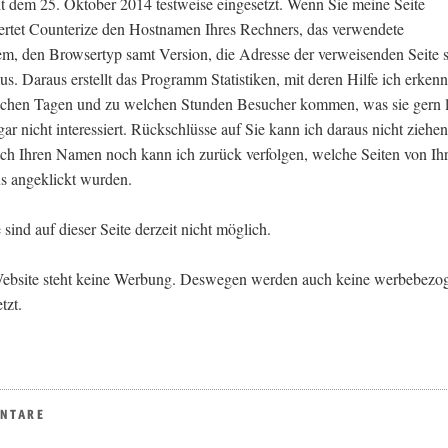
it dem 25. Oktober 2014 testweise eingesetzt. Wenn Sie meine Seite
rtet Counterize den Hostnamen Ihres Rechners, das verwendete
em, den Browsertyp samt Version, die Adresse der verweisenden Seite 
aus. Daraus erstellt das Programm Statistiken, mit deren Hilfe ich erken
lchen Tagen und zu welchen Stunden Besucher kommen, was sie gern 
ar nicht interessiert. Rückschlüsse auf Sie kann ich daraus nicht ziehen
ch Ihren Namen noch kann ich zurück verfolgen, welche Seiten von Ih
s angeklickt wurden.
ind auf dieser Seite derzeit nicht möglich.
Website steht keine Werbung. Deswegen werden auch keine werbebezo
tzt.
ENTARE