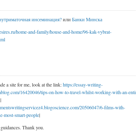
внутриматочная инсеминация?
или
Банки Минска
desires.ru/home-and-family/house-and-home/96-kak-vybrat-
tml
e a site for me, look at the link:
https://essay-writing-
rablog.com/16420046/tips-on-how-to-travel-whilst-working-with-an-enti
n
|
gnmentswritingservicez4.blogoscience.com/20506047/6-films-with-
the-most-smart-people
|
 guidances. Thank you.