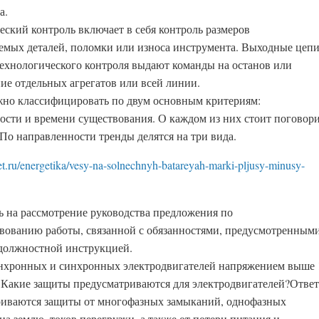
а.
ский контроль включает в себя конт­роль размеров
емых деталей, поломки или износа инстру­мента. Выходные цеп
технологического контроля выдают команды на останов или
ие отдельных агрегатов или всей линии.
но классифицировать по двум основным критериям:
ости и времени существования. О каждом из них стоит поговор
 По направленности тренды делятся на три вида.
met.ru/energetika/vesy-na-solnechnyh-batareyah-marki-pljusy-minusy-
ть на рассмотрение руководства предложения по
вованию работы, связанной с обязанностями, предусмотренным
должностной инструкцией.
нхронных и синхронных электродвигателей напряжением выше 
 Какие защиты предусматриваются для электродвигателей?Ответ
иваются защиты от многофазных замыканий, однофазных
а землю, токов перегрузки, а также от потери питания и.