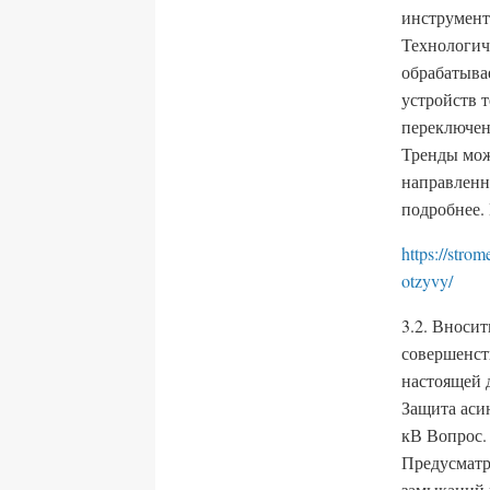
инструмент
Технологиче
обрабатыва
устройств 
переключен
Тренды мож
направленн
подробнее.
https://stro
otzyvy/
3.2. Вноси
совершенст
настоящей 
Защита аси
кВ Вопрос.
Предусматр
замыканий н