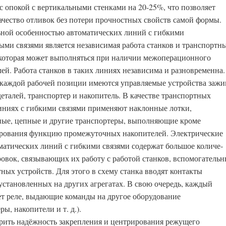
с опокой с вертикальными стенками на 20-25%, что позволяет
ачество отливок без потери прочностных свойств самой формы.
ной особенностью автоматических линий с гибкими
ыми связями является независимая работа станков и транспортн
 которая может выполняться при наличии межоперационного
лей. Работа станков в таких линиях независима и разновременна.
каждой рабочей позиции имеются управляемые устройства зажи
еталей, транспортер и накопитель. В качестве транспортных
линиях с гибкими связями применяют наклонные лотки,
ые, цепные и другие транспортеры, выполняющие кроме
ро­вания функцию промежуточных накопителей. Электрические
матических линий с гибкими связями содержат большое количе­
ровок, связывающих их работу с работой станков, вспомо­гатель
ных устройств. Для этого в схему станка вво­дят контакты
 установленных на других агрегатах. В свою очередь, каждый
ет реле, выдающие команды на другое оборудование
ры, накопители и т. д.).
ерить надёжность закрепления и центрирования ре­жущего