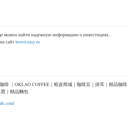
где можно найти надежную информацию о инвестициях,
 на сайт
invest-easy.ru
咖啡 ｜OKLAO COFFEE｜蝦皮商城｜咖啡豆｜掛耳｜精品咖啡
專賣｜精品麵包
cafe.com/