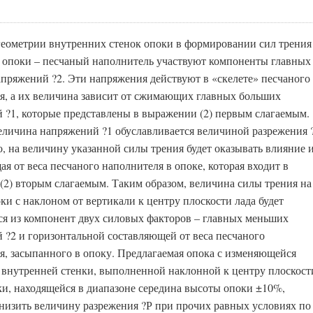
геометрии внутренних стенок опоки в формировании сил трения
а опоки – песчаный наполнитель участвуют компоненты главных
пряжений ?2. Эти напряжения действуют в «скелете» песчаного
я, а их величина зависит от сжимающих главных больших
 ?1, которые представлены в выражении (2) первым слагаемым.
еличина напряжений ?1 обуславливается величиной разрежения 
о, на величину указанной силы трения будет оказывать влияние 
я от веса песчаного наполнителя в опоке, которая входит в
(2) вторым слагаемым. Таким образом, величина силы трения на
ки с наклоном от вертикали к центру плоскости лада будет
ся из компонент двух силовых факторов – главных меньших
 ?2 и горизонтальной составляющей от веса песчаного
я, засыпанного в опоку. Предлагаемая опока с изменяющейся
 внутренней стенки, выполненной наклонной к центру плоскост
чки, находящейся в диапазоне середина высоты опоки ±10%,
снизить величину разрежения ?Р при прочих равных условиях по