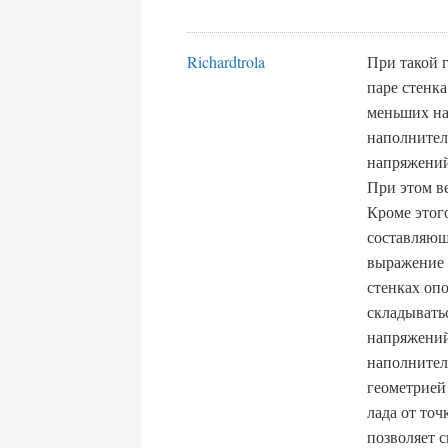
Richardtrola
При такой 
паре стенк
меньших на
наполнител
напряжений
При этом в
Кроме этог
составляюща
выражение 
стенках опо
складывать
напряжений
наполнител
геометрией
лада от то
позволяет 