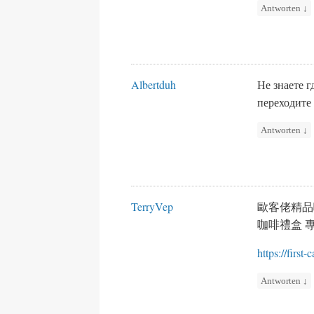
Antworten
↓
Albertduh
Не знаете 
переходите
Antworten
↓
TerryVep
歐客佬精品
咖啡禮盒 
https://first-
Antworten
↓