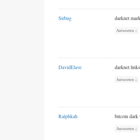
Sirbug
darknet mark
Antworten
↓
DavidElave
darknet link
Antworten
↓
Ralphkah
bitcoin dar
Antworten
↓