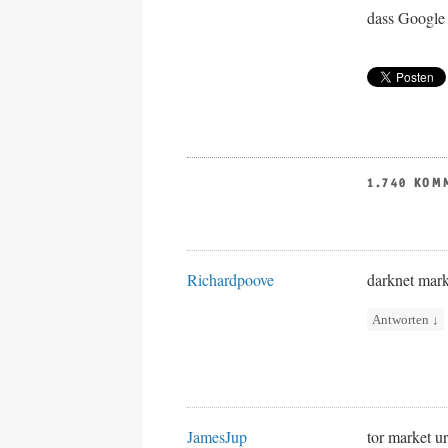
dass Google 
1.740 KOM
Richardpoove
darknet mark
Antworten
↓
JamesJup
tor market u