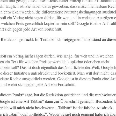
esen und gesagt, dass dieses Lichtschalter-Prinzip für das 21. Jahrhund
ehr tauglich ist. Sie haben dafür geworben, dass maschinenlesbare Rech
n entwickelt werden, die differenzierte Nutzungsbedingungen ausdrüc
oll ein Verlag nicht sagen dürfen, für wen und in welchen Auszügen e
r welchen Preis gewerblich kopierbar sein soll? Google ist eine Art Tal
rt sich gegen jede Art von Fortschritt.
e Redaktion gedruckt. Im Text, den ich freigegeben hatte, stand an diese
oll ein Verlag nicht sagen dürfen, wie lange, für wen und in welchen
n ein Text für welchen Preis gewerblich kopierbar oder eben nicht
ar sein soll? Das ist doch eigentlich das Natürlichste der Welt. Google h
e dieser Initiativen unterdrückt und boykottiert. Man will dort nicht, das
nzierte Rechte ausgedrückt werden. Google ist in diesem Punkt eine Art
 und wehrt sich gegen jede Art von Fortschritt.
 diesem Punkt“ sage, hat die Redaktion gestrichen und die verabsolutier
ogle ist eine Art Taliban“ dann zur Überschrift gemacht. Besonders fai
ber ich will mich nicht beschweren. „Taliban“ ist der falsche Ausdruck.
 ich „starr“ oder „orthodox“. Weder gesagt noch gemeint habe ich aber