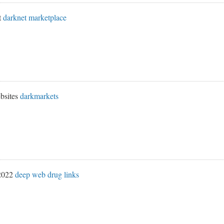
t
darknet marketplace
bsites
darkmarkets
 2022
deep web drug links