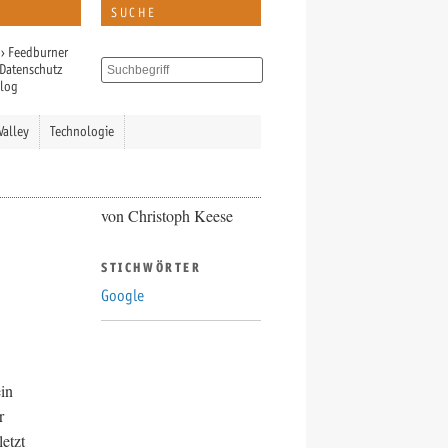
SUCHE
›
Feedburner
Datenschutz
Blog
Valley
Technologie
von Christoph Keese
STICHWÖRTER
Google
in
r
etzt