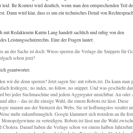
mir leid. Ihr Kontext wird deutlich, wenn man den entsprechenden Teil de
iest. Dann wird klar, dass es um ein technisches Detail von Rechtesprac
 mit Redakteurin Katrin Lang handelt sachlich und ruhig von den
 des Leistungsschutzrechts. Eine der Fragen lautet:
x an der Sache ist doch: Wieso sperren die Verlage die Snippets für G
infgach schon jetzt?
ich geantwortet:
len wir die denn sperren? Jetzt sagen Sie: mit robots.txt. Da kann man j
nfach festlegen,: no index, no follow, no snippet. Und was geschieht da
d bei jeder Suchmaschine und jedem Aggregator unsichtbar. An oder
 und alles – das ist die einzige Wahl, die einem Robotx.txt lässt. Diese
ogie stammt aus der Steinzeit des Webs. Sie ist hoffnungslos veraltet u
Weise mehr zukunftstauglich. Google klammert sich trotzdem an ihr fest
ft, Monopolgewinne zu verteidigen. Robots.txt lässt nur die Wahl zwisch
d Cholera. Darauf haben die Verlage schon vor einem halben Jahrzehnt