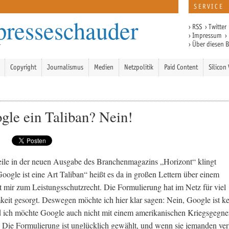
SERVICE
presseschauder
›
RSS
›
Twitter
›
Impressum
›
›
Über diesen 
Copyright
Journalismus
Medien
Netzpolitik
Paid Content
Silicon 
ogle ein Taliban? Nein!
ile in der neuen Ausgabe des Branchenmagazins „Horizont“ klingt
Google ist eine Art Taliban“ heißt es da in großen Lettern über einem
t mir zum Leistungsschutzrecht. Die Formulierung hat im Netz für viel
it gesorgt. Deswegen möchte ich hier klar sagen: Nein, Google ist ke
 ich möchte Google auch nicht mit einem amerikanischen Kriegsgegne
. Die Formulierung ist unglücklich gewählt, und wenn sie jemanden verl