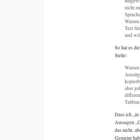
hingewi
nicht m
Sprache
Warum s
Text fü
und weh
So hat es di
Stelle:
Warum s
Auszüge
kopierb
aber jed
differe
Taliban
Dass ich „in
Aussagen „Go
das nicht, a
Gemeint habe