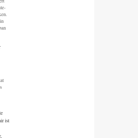
ert
te-
ken.
in
iban
r
at
s
te
r ist
,