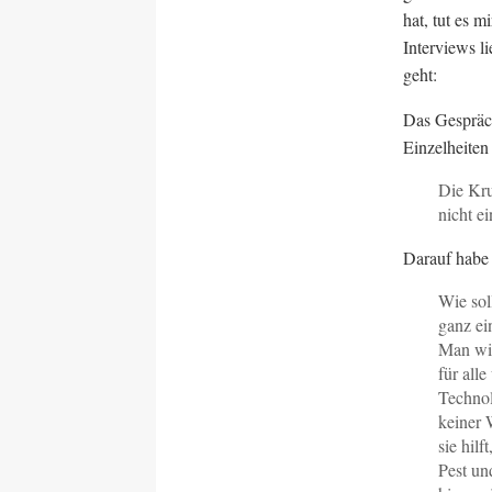
hat, tut es 
Interviews l
geht:
Das Gespräch
Einzelheiten
Die Kru
nicht e
Darauf habe 
Wie sol
ganz ei
Man wir
für alle
Technol
keiner 
sie hil
Pest un