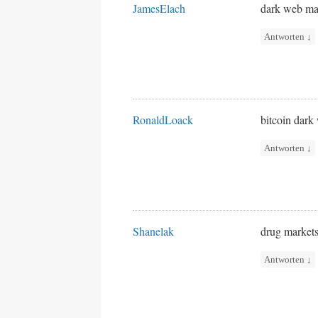
JamesElach
dark web ma
Antworten
↓
RonaldLoack
bitcoin dar
Antworten
↓
Shanelak
drug market
Antworten
↓