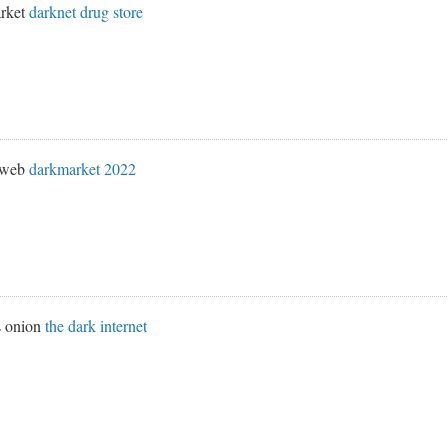
rket
darknet drug store
k web
darkmarket 2022
s onion
the dark internet