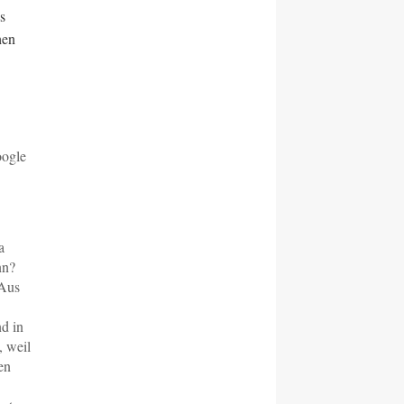
s
hen
oogle
a
nn?
 Aus
nd in
, weil
en