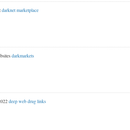
t
darknet marketplace
bsites
darkmarkets
 2022
deep web drug links