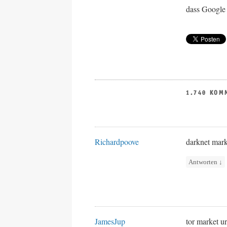
dass Google 
1.740 KOM
Richardpoove
darknet mark
Antworten
↓
JamesJup
tor market u