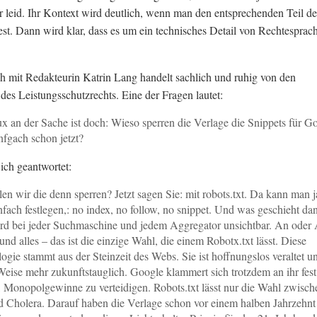
mir leid. Ihr Kontext wird deutlich, wenn man den entsprechenden Teil de
iest. Dann wird klar, dass es um ein technisches Detail von Rechtesprac
 mit Redakteurin Katrin Lang handelt sachlich und ruhig von den
 des Leistungsschutzrechts. Eine der Fragen lautet:
x an der Sache ist doch: Wieso sperren die Verlage die Snippets für G
infgach schon jetzt?
ich geantwortet:
len wir die denn sperren? Jetzt sagen Sie: mit robots.txt. Da kann man j
nfach festlegen,: no index, no follow, no snippet. Und was geschieht da
d bei jeder Suchmaschine und jedem Aggregator unsichtbar. An oder
 und alles – das ist die einzige Wahl, die einem Robotx.txt lässt. Diese
ogie stammt aus der Steinzeit des Webs. Sie ist hoffnungslos veraltet u
Weise mehr zukunftstauglich. Google klammert sich trotzdem an ihr fest
ft, Monopolgewinne zu verteidigen. Robots.txt lässt nur die Wahl zwisch
d Cholera. Darauf haben die Verlage schon vor einem halben Jahrzehnt