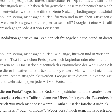
esen und gesagt, dass dieses Lichtschalter-Prinzip für das 21. Jahrhund
ehr tauglich ist. Sie haben dafür geworben, dass maschinenlesbare Rech
n entwickelt werden, die differenzierte Nutzungsbedingungen ausdrüc
oll ein Verlag nicht sagen dürfen, für wen und in welchen Auszügen e
r welchen Preis gewerblich kopierbar sein soll? Google ist eine Art Tal
rt sich gegen jede Art von Fortschritt.
e Redaktion gedruckt. Im Text, den ich freigegeben hatte, stand an diese
oll ein Verlag nicht sagen dürfen, wie lange, für wen und in welchen
n ein Text für welchen Preis gewerblich kopierbar oder eben nicht
ar sein soll? Das ist doch eigentlich das Natürlichste der Welt. Google h
e dieser Initiativen unterdrückt und boykottiert. Man will dort nicht, das
nzierte Rechte ausgedrückt werden. Google ist in diesem Punkt eine Art
 und wehrt sich gegen jede Art von Fortschritt.
 diesem Punkt“ sage, hat die Redaktion gestrichen und die verabsolutier
ogle ist eine Art Taliban“ dann zur Überschrift gemacht. Besonders fai
ber ich will mich nicht beschweren. „Taliban“ ist der falsche Ausdruck.
 ich „starr“ oder „orthodox“. Weder gesagt noch gemeint habe ich aber