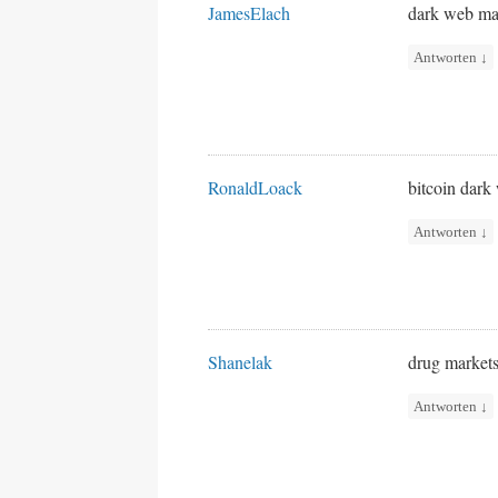
JamesElach
dark web ma
Antworten
↓
RonaldLoack
bitcoin dar
Antworten
↓
Shanelak
drug market
Antworten
↓