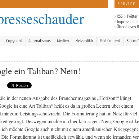
SERVICE
presseschauder
›
RSS
›
Twitter
›
Impressum
›
›
Über diesen 
Copyright
Journalismus
Medien
Netzpolitik
Paid Content
Silicon 
ogle ein Taliban? Nein!
ile in der neuen Ausgabe des Branchenmagazins „Horizont“ klingt
Google ist eine Art Taliban“ heißt es da in großen Lettern über einem
t mir zum Leistungsschutzrecht. Die Formulierung hat im Netz für viel
it gesorgt. Deswegen möchte ich hier klar sagen: Nein, Google ist ke
 ich möchte Google auch nicht mit einem amerikanischen Kriegsgegne
. Die Formulierung ist unglücklich gewählt, und wenn sie jemanden verl