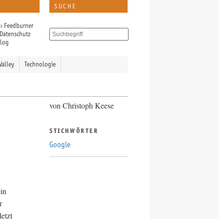
SUCHE
›
Feedburner
Datenschutz
Blog
Valley
Technologie
von Christoph Keese
STICHWÖRTER
Google
in
r
etzt