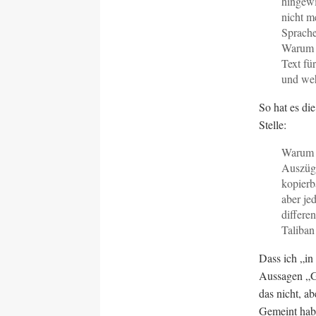
hingewi
nicht m
Sprache
Warum s
Text fü
und weh
So hat es di
Stelle:
Warum s
Auszüge
kopierb
aber jed
differe
Taliban
Dass ich „in
Aussagen „Go
das nicht, a
Gemeint habe