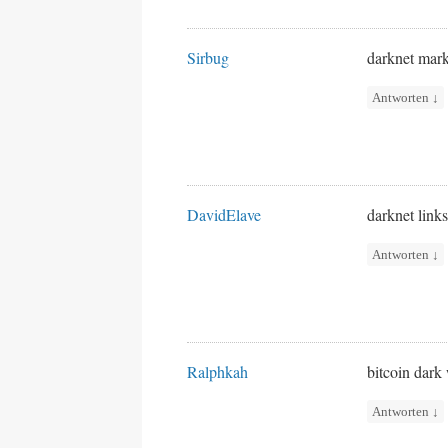
Sirbug
darknet mark
Antworten
↓
DavidElave
darknet link
Antworten
↓
Ralphkah
bitcoin dar
Antworten
↓