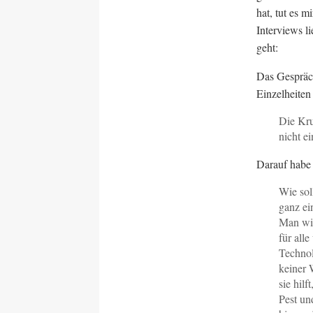
hat, tut es 
Interviews l
geht:
Das Gespräch
Einzelheiten
Die Kru
nicht e
Darauf habe 
Wie sol
ganz ei
Man wir
für alle
Technol
keiner 
sie hil
Pest un