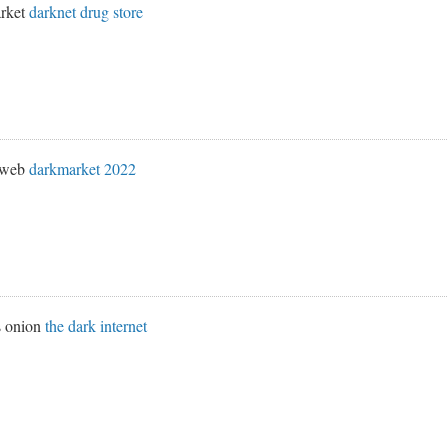
rket
darknet drug store
k web
darkmarket 2022
s onion
the dark internet