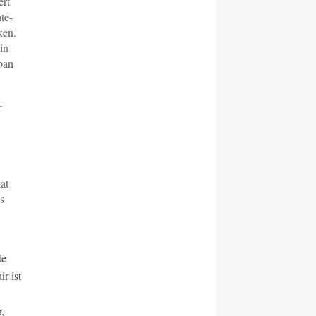
ert
te-
ken.
in
iban
r
at
s
te
r ist
,