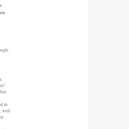
s
hen
oogle
a
nn?
 Aus
nd in
, weil
en