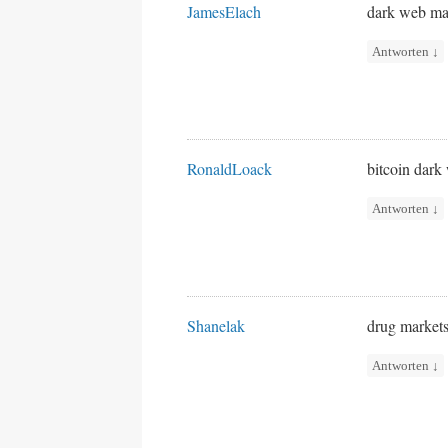
JamesElach
dark web ma
Antworten
↓
RonaldLoack
bitcoin dar
Antworten
↓
Shanelak
drug market
Antworten
↓