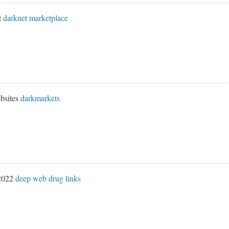
t
darknet marketplace
bsites
darkmarkets
 2022
deep web drug links