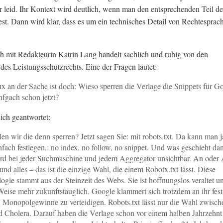
mir leid. Ihr Kontext wird deutlich, wenn man den entsprechenden Teil de
iest. Dann wird klar, dass es um ein technisches Detail von Rechtesprac
 mit Redakteurin Katrin Lang handelt sachlich und ruhig von den
 des Leistungsschutzrechts. Eine der Fragen lautet:
x an der Sache ist doch: Wieso sperren die Verlage die Snippets für G
infgach schon jetzt?
ich geantwortet:
len wir die denn sperren? Jetzt sagen Sie: mit robots.txt. Da kann man j
nfach festlegen,: no index, no follow, no snippet. Und was geschieht da
d bei jeder Suchmaschine und jedem Aggregator unsichtbar. An oder
 und alles – das ist die einzige Wahl, die einem Robotx.txt lässt. Diese
ogie stammt aus der Steinzeit des Webs. Sie ist hoffnungslos veraltet u
Weise mehr zukunftstauglich. Google klammert sich trotzdem an ihr fest
ft, Monopolgewinne zu verteidigen. Robots.txt lässt nur die Wahl zwisch
d Cholera. Darauf haben die Verlage schon vor einem halben Jahrzehnt