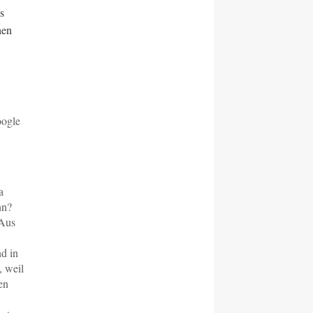
s
hen
oogle
a
nn?
 Aus
nd in
, weil
en