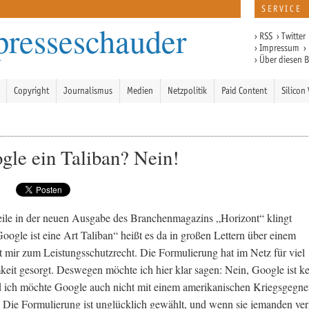
SERVICE
presseschauder
›
RSS
›
Twitter
›
Impressum
›
›
Über diesen 
Copyright
Journalismus
Medien
Netzpolitik
Paid Content
Silicon 
ogle ein Taliban? Nein!
ile in der neuen Ausgabe des Branchenmagazins „Horizont“ klingt
Google ist eine Art Taliban“ heißt es da in großen Lettern über einem
t mir zum Leistungsschutzrecht. Die Formulierung hat im Netz für viel
it gesorgt. Deswegen möchte ich hier klar sagen: Nein, Google ist ke
 ich möchte Google auch nicht mit einem amerikanischen Kriegsgegne
. Die Formulierung ist unglücklich gewählt, und wenn sie jemanden verl