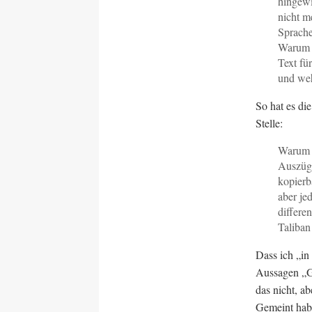
hingewi
nicht m
Sprache
Warum s
Text fü
und weh
So hat es di
Stelle:
Warum s
Auszüge
kopierb
aber jed
differe
Taliban
Dass ich „in
Aussagen „Go
das nicht, a
Gemeint habe