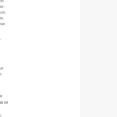
ert
te-
ken.
in
iban
r
at
s
te
r ist
,