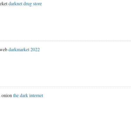
rket
darknet drug store
k web
darkmarket 2022
s onion
the dark internet