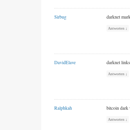
Sirbug
darknet mark
Antworten
↓
DavidElave
darknet link
Antworten
↓
Ralphkah
bitcoin dar
Antworten
↓