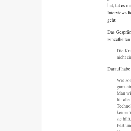
hat, tut es 
Interviews l
geht:
Das Gespräch
Einzelheiten
Die Kru
nicht e
Darauf habe 
Wie sol
ganz ei
Man wir
für alle
Technol
keiner 
sie hil
Pest un