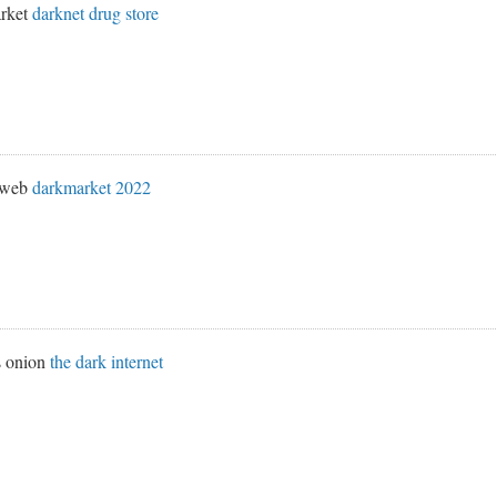
rket
darknet drug store
k web
darkmarket 2022
s onion
the dark internet