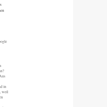
s
hen
oogle
a
nn?
 Aus
nd in
, weil
en