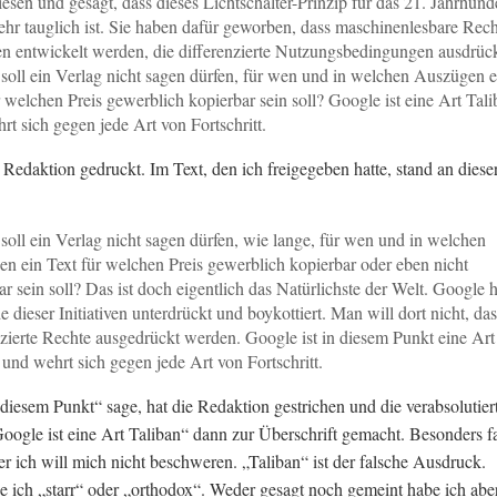
esen und gesagt, dass dieses Lichtschalter-Prinzip für das 21. Jahrhund
ehr tauglich ist. Sie haben dafür geworben, dass maschinenlesbare Rech
n entwickelt werden, die differenzierte Nutzungsbedingungen ausdrüc
oll ein Verlag nicht sagen dürfen, für wen und in welchen Auszügen e
r welchen Preis gewerblich kopierbar sein soll? Google ist eine Art Tal
rt sich gegen jede Art von Fortschritt.
e Redaktion gedruckt. Im Text, den ich freigegeben hatte, stand an diese
oll ein Verlag nicht sagen dürfen, wie lange, für wen und in welchen
n ein Text für welchen Preis gewerblich kopierbar oder eben nicht
ar sein soll? Das ist doch eigentlich das Natürlichste der Welt. Google h
e dieser Initiativen unterdrückt und boykottiert. Man will dort nicht, das
nzierte Rechte ausgedrückt werden. Google ist in diesem Punkt eine Art
 und wehrt sich gegen jede Art von Fortschritt.
 diesem Punkt“ sage, hat die Redaktion gestrichen und die verabsolutier
ogle ist eine Art Taliban“ dann zur Überschrift gemacht. Besonders fai
ber ich will mich nicht beschweren. „Taliban“ ist der falsche Ausdruck.
 ich „starr“ oder „orthodox“. Weder gesagt noch gemeint habe ich aber