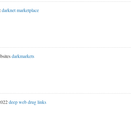
t
darknet marketplace
bsites
darkmarkets
 2022
deep web drug links