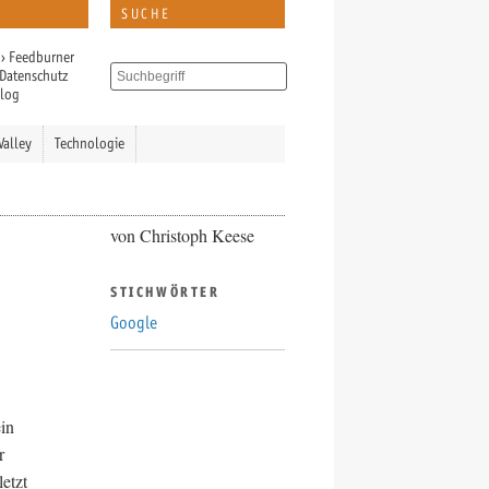
SUCHE
›
Feedburner
Datenschutz
Blog
Valley
Technologie
von Christoph Keese
STICHWÖRTER
Google
in
r
etzt