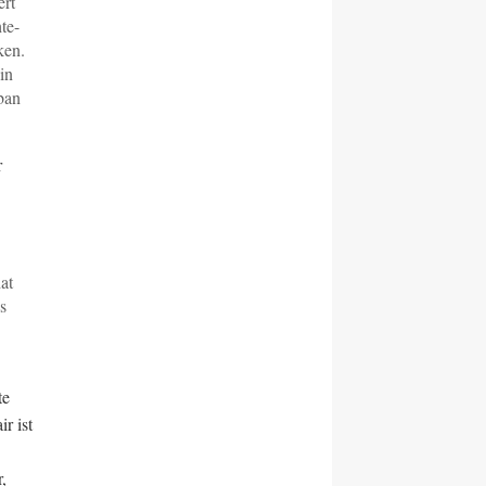
ert
te-
ken.
in
iban
r
at
s
te
r ist
,