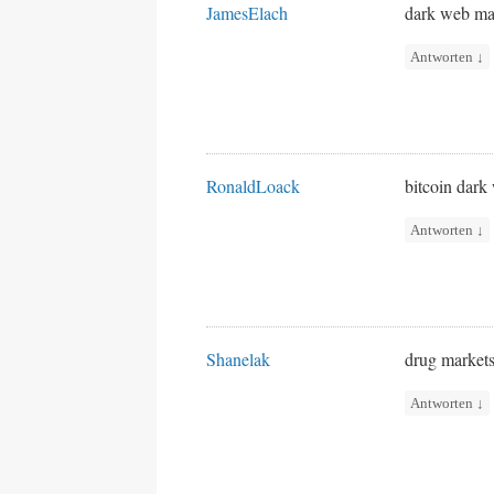
JamesElach
dark web ma
Antworten
↓
RonaldLoack
bitcoin dar
Antworten
↓
Shanelak
drug market
Antworten
↓