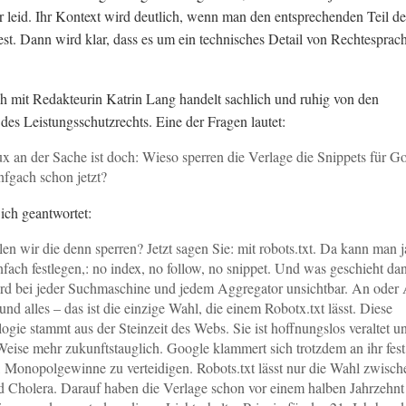
mir leid. Ihr Kontext wird deutlich, wenn man den entsprechenden Teil de
iest. Dann wird klar, dass es um ein technisches Detail von Rechtesprac
 mit Redakteurin Katrin Lang handelt sachlich und ruhig von den
 des Leistungsschutzrechts. Eine der Fragen lautet:
x an der Sache ist doch: Wieso sperren die Verlage die Snippets für G
infgach schon jetzt?
ich geantwortet:
len wir die denn sperren? Jetzt sagen Sie: mit robots.txt. Da kann man j
nfach festlegen,: no index, no follow, no snippet. Und was geschieht da
d bei jeder Suchmaschine und jedem Aggregator unsichtbar. An oder
 und alles – das ist die einzige Wahl, die einem Robotx.txt lässt. Diese
ogie stammt aus der Steinzeit des Webs. Sie ist hoffnungslos veraltet u
Weise mehr zukunftstauglich. Google klammert sich trotzdem an ihr fest
ft, Monopolgewinne zu verteidigen. Robots.txt lässt nur die Wahl zwisch
d Cholera. Darauf haben die Verlage schon vor einem halben Jahrzehnt