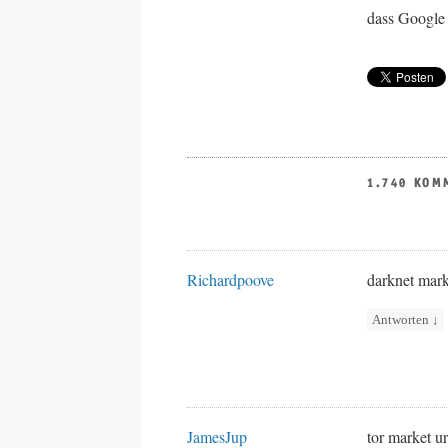
dass Google 
1.740 KOM
Richardpoove
darknet mark
Antworten
↓
JamesJup
tor market u