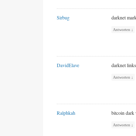
Sirbug
darknet mark
Antworten
↓
DavidElave
darknet link
Antworten
↓
Ralphkah
bitcoin dar
Antworten
↓