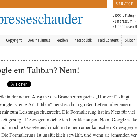
SERVICE
presseschauder
›
RSS
›
Twitter
›
Impressum
›
›
Über diesen 
Copyright
Journalismus
Medien
Netzpolitik
Paid Content
Silicon 
ogle ein Taliban? Nein!
ile in der neuen Ausgabe des Branchenmagazins „Horizont“ klingt
Google ist eine Art Taliban“ heißt es da in großen Lettern über einem
t mir zum Leistungsschutzrecht. Die Formulierung hat im Netz für viel
it gesorgt. Deswegen möchte ich hier klar sagen: Nein, Google ist ke
 ich möchte Google auch nicht mit einem amerikanischen Kriegsgegne
. Die Formulierung ist unglücklich gewählt, und wenn sie jemanden verl