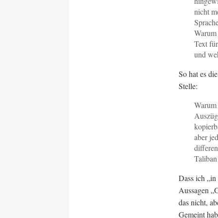
hingewi
nicht m
Sprache
Warum s
Text fü
und weh
So hat es di
Stelle:
Warum s
Auszüge
kopierb
aber jed
differe
Taliban
Dass ich „in
Aussagen „Go
das nicht, a
Gemeint habe