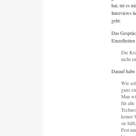
hat, tut es 
Interviews l
geht:
Das Gespräch
Einzelheiten
Die Kru
nicht e
Darauf habe 
Wie sol
ganz ei
Man wir
für alle
Technol
keiner 
sie hil
Pest un