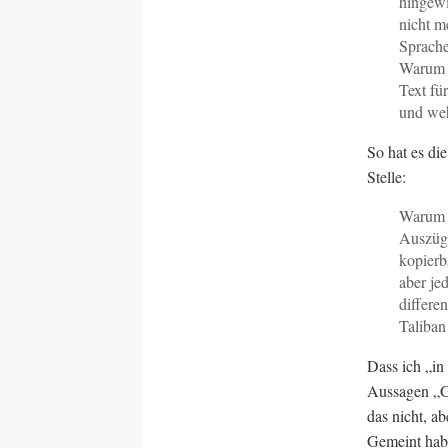
hingewi
nicht m
Sprache
Warum s
Text fü
und weh
So hat es di
Stelle:
Warum s
Auszüge
kopierb
aber jed
differe
Taliban
Dass ich „in
Aussagen „Go
das nicht, a
Gemeint habe