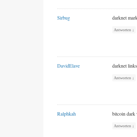
Sirbug
darknet mark
Antworten
↓
DavidElave
darknet link
Antworten
↓
Ralphkah
bitcoin dar
Antworten
↓