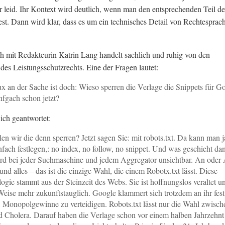
mir leid. Ihr Kontext wird deutlich, wenn man den entsprechenden Teil de
iest. Dann wird klar, dass es um ein technisches Detail von Rechtesprac
 mit Redakteurin Katrin Lang handelt sachlich und ruhig von den
 des Leistungsschutzrechts. Eine der Fragen lautet:
x an der Sache ist doch: Wieso sperren die Verlage die Snippets für G
infgach schon jetzt?
ich geantwortet:
len wir die denn sperren? Jetzt sagen Sie: mit robots.txt. Da kann man j
nfach festlegen,: no index, no follow, no snippet. Und was geschieht da
d bei jeder Suchmaschine und jedem Aggregator unsichtbar. An oder
 und alles – das ist die einzige Wahl, die einem Robotx.txt lässt. Diese
ogie stammt aus der Steinzeit des Webs. Sie ist hoffnungslos veraltet u
Weise mehr zukunftstauglich. Google klammert sich trotzdem an ihr fest
ft, Monopolgewinne zu verteidigen. Robots.txt lässt nur die Wahl zwisch
d Cholera. Darauf haben die Verlage schon vor einem halben Jahrzehnt