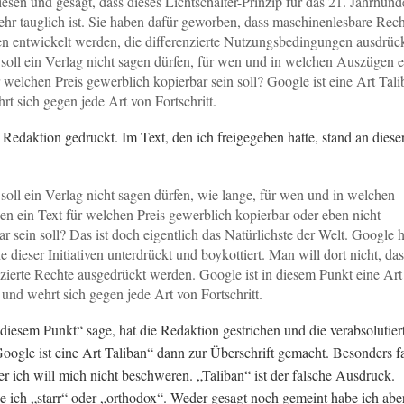
esen und gesagt, dass dieses Lichtschalter-Prinzip für das 21. Jahrhund
ehr tauglich ist. Sie haben dafür geworben, dass maschinenlesbare Rech
n entwickelt werden, die differenzierte Nutzungsbedingungen ausdrüc
oll ein Verlag nicht sagen dürfen, für wen und in welchen Auszügen e
r welchen Preis gewerblich kopierbar sein soll? Google ist eine Art Tal
rt sich gegen jede Art von Fortschritt.
e Redaktion gedruckt. Im Text, den ich freigegeben hatte, stand an diese
oll ein Verlag nicht sagen dürfen, wie lange, für wen und in welchen
n ein Text für welchen Preis gewerblich kopierbar oder eben nicht
ar sein soll? Das ist doch eigentlich das Natürlichste der Welt. Google h
e dieser Initiativen unterdrückt und boykottiert. Man will dort nicht, das
nzierte Rechte ausgedrückt werden. Google ist in diesem Punkt eine Art
 und wehrt sich gegen jede Art von Fortschritt.
 diesem Punkt“ sage, hat die Redaktion gestrichen und die verabsolutier
ogle ist eine Art Taliban“ dann zur Überschrift gemacht. Besonders fai
ber ich will mich nicht beschweren. „Taliban“ ist der falsche Ausdruck.
 ich „starr“ oder „orthodox“. Weder gesagt noch gemeint habe ich aber