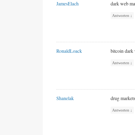
JamesElach
dark web ma
Antworten
↓
RonaldLoack
bitcoin dar
Antworten
↓
Shanelak
drug market
Antworten
↓