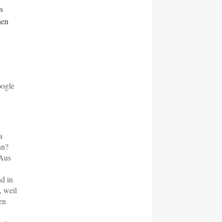
s
hen
oogle
a
nn?
 Aus
nd in
, weil
en