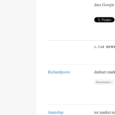
dass Google 
1.740 KOM
Richardpoove
darknet mark
Antworten
↓
JamesJup
tor market u