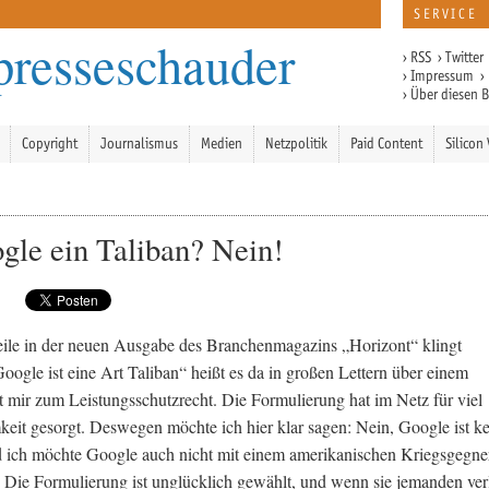
SERVICE
presseschauder
›
RSS
›
Twitter
›
Impressum
›
›
Über diesen 
Copyright
Journalismus
Medien
Netzpolitik
Paid Content
Silicon 
ogle ein Taliban? Nein!
ile in der neuen Ausgabe des Branchenmagazins „Horizont“ klingt
Google ist eine Art Taliban“ heißt es da in großen Lettern über einem
t mir zum Leistungsschutzrecht. Die Formulierung hat im Netz für viel
it gesorgt. Deswegen möchte ich hier klar sagen: Nein, Google ist ke
 ich möchte Google auch nicht mit einem amerikanischen Kriegsgegne
. Die Formulierung ist unglücklich gewählt, und wenn sie jemanden verl