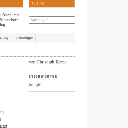
SUCHE
›
Feedburner
Datenschutz
Blog
Valley
Technologie
von Christoph Keese
STICHWÖRTER
Google
in
r
etzt