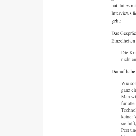
hat, tut es 
Interviews l
geht:
Das Gespräch
Einzelheiten
Die Kru
nicht e
Darauf habe 
Wie sol
ganz ei
Man wir
für alle
Technol
keiner 
sie hil
Pest un