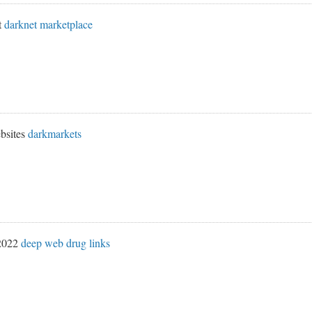
t
darknet marketplace
bsites
darkmarkets
 2022
deep web drug links