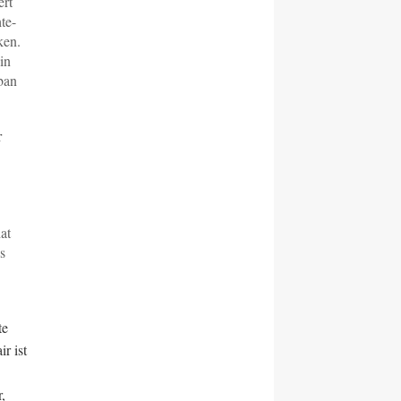
ert
te-
ken.
in
iban
r
at
s
te
r ist
,