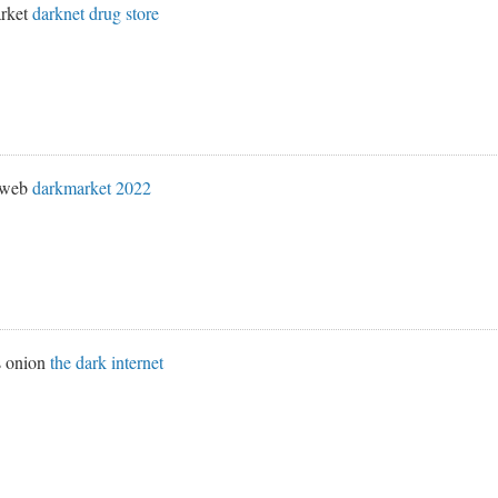
rket
darknet drug store
k web
darkmarket 2022
s onion
the dark internet