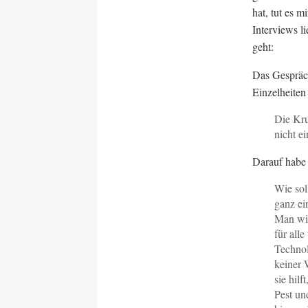
hat, tut es 
Interviews l
geht:
Das Gespräch
Einzelheiten
Die Kru
nicht e
Darauf habe 
Wie sol
ganz ei
Man wir
für alle
Technol
keiner 
sie hil
Pest un