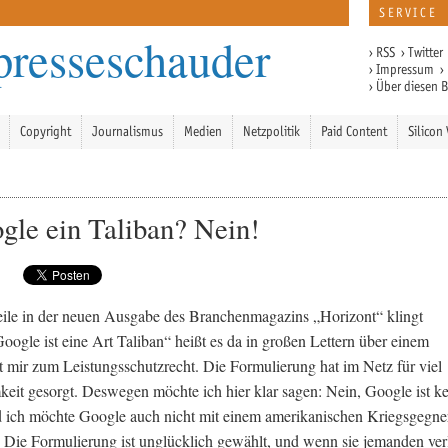
SERVICE
presseschauder
›
RSS
›
Twitter
›
Impressum
›
›
Über diesen 
Copyright
Journalismus
Medien
Netzpolitik
Paid Content
Silicon 
ogle ein Taliban? Nein!
ile in der neuen Ausgabe des Branchenmagazins „Horizont“ klingt
Google ist eine Art Taliban“ heißt es da in großen Lettern über einem
t mir zum Leistungsschutzrecht. Die Formulierung hat im Netz für viel
it gesorgt. Deswegen möchte ich hier klar sagen: Nein, Google ist ke
 ich möchte Google auch nicht mit einem amerikanischen Kriegsgegne
. Die Formulierung ist unglücklich gewählt, und wenn sie jemanden verl