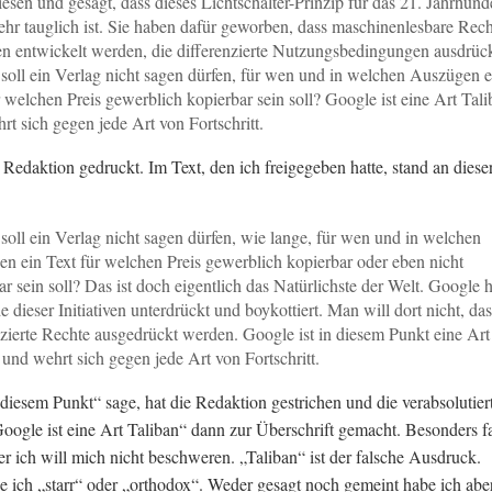
esen und gesagt, dass dieses Lichtschalter-Prinzip für das 21. Jahrhund
ehr tauglich ist. Sie haben dafür geworben, dass maschinenlesbare Rech
n entwickelt werden, die differenzierte Nutzungsbedingungen ausdrüc
oll ein Verlag nicht sagen dürfen, für wen und in welchen Auszügen e
r welchen Preis gewerblich kopierbar sein soll? Google ist eine Art Tal
rt sich gegen jede Art von Fortschritt.
e Redaktion gedruckt. Im Text, den ich freigegeben hatte, stand an diese
oll ein Verlag nicht sagen dürfen, wie lange, für wen und in welchen
n ein Text für welchen Preis gewerblich kopierbar oder eben nicht
ar sein soll? Das ist doch eigentlich das Natürlichste der Welt. Google h
e dieser Initiativen unterdrückt und boykottiert. Man will dort nicht, das
nzierte Rechte ausgedrückt werden. Google ist in diesem Punkt eine Art
 und wehrt sich gegen jede Art von Fortschritt.
 diesem Punkt“ sage, hat die Redaktion gestrichen und die verabsolutier
ogle ist eine Art Taliban“ dann zur Überschrift gemacht. Besonders fai
ber ich will mich nicht beschweren. „Taliban“ ist der falsche Ausdruck.
 ich „starr“ oder „orthodox“. Weder gesagt noch gemeint habe ich aber