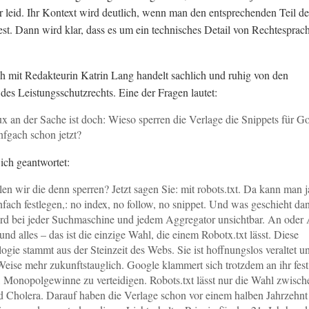
mir leid. Ihr Kontext wird deutlich, wenn man den entsprechenden Teil de
iest. Dann wird klar, dass es um ein technisches Detail von Rechtesprac
 mit Redakteurin Katrin Lang handelt sachlich und ruhig von den
 des Leistungsschutzrechts. Eine der Fragen lautet:
x an der Sache ist doch: Wieso sperren die Verlage die Snippets für G
infgach schon jetzt?
ich geantwortet:
len wir die denn sperren? Jetzt sagen Sie: mit robots.txt. Da kann man j
nfach festlegen,: no index, no follow, no snippet. Und was geschieht da
d bei jeder Suchmaschine und jedem Aggregator unsichtbar. An oder
 und alles – das ist die einzige Wahl, die einem Robotx.txt lässt. Diese
ogie stammt aus der Steinzeit des Webs. Sie ist hoffnungslos veraltet u
Weise mehr zukunftstauglich. Google klammert sich trotzdem an ihr fest
ft, Monopolgewinne zu verteidigen. Robots.txt lässt nur die Wahl zwisch
d Cholera. Darauf haben die Verlage schon vor einem halben Jahrzehnt