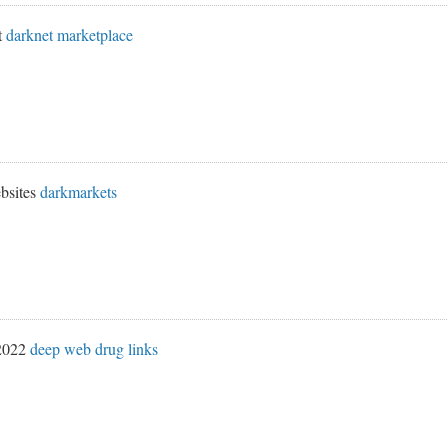
t
darknet marketplace
bsites
darkmarkets
 2022
deep web drug links