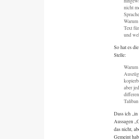
hingewi
nicht m
Sprache
Warum s
Text fü
und weh
So hat es di
Stelle:
Warum s
Auszüge
kopierb
aber jed
differe
Taliban
Dass ich „in
Aussagen „Go
das nicht, a
Gemeint habe