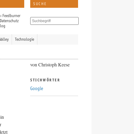
SUCHE
›
Feedburner
Datenschutz
Blog
Valley
Technologie
von Christoph Keese
STICHWÖRTER
Google
in
r
etzt