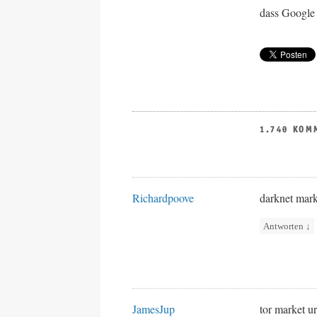
dass Google 
1.740 KOM
Richardpoove
darknet mark
Antworten
↓
JamesJup
tor market u