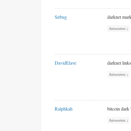
Sirbug
darknet mark
Antworten
↓
DavidElave
darknet link
Antworten
↓
Ralphkah
bitcoin dar
Antworten
↓