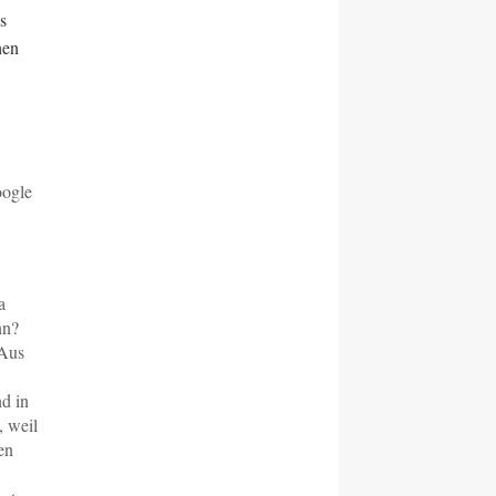
s
hen
oogle
a
nn?
 Aus
nd in
, weil
en