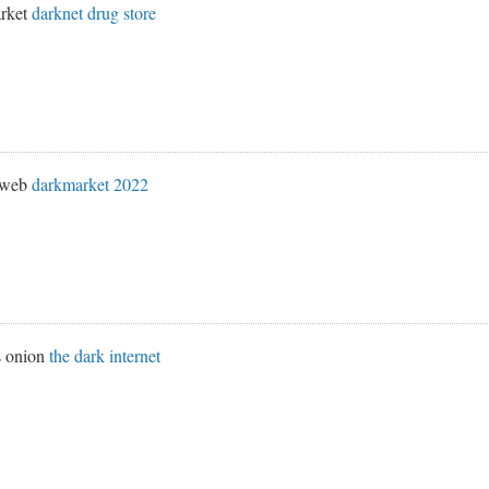
rket
darknet drug store
k web
darkmarket 2022
s onion
the dark internet