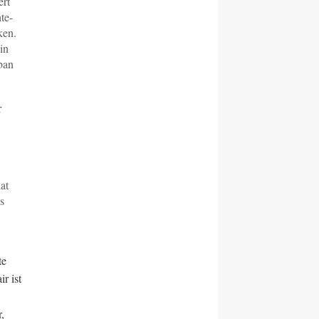
ert
te-
ken.
in
iban
r
at
s
te
r ist
,