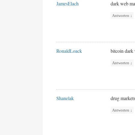
JamesElach
dark web ma
Antworten
↓
RonaldLoack
bitcoin dar
Antworten
↓
Shanelak
drug market
Antworten
↓