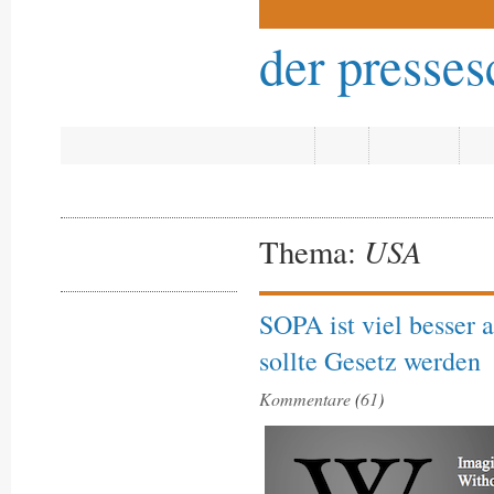
der presse
Meinungen und
Fakten zur
Medienpolitik
Start
Blog
Copyright
Jou
USA
Thema:
24. Januar 2012
SOPA ist viel besser a
in
Blog
,
Copyright
,
Netzpolitik
sollte Gesetz werden
Kommentare
(
61
)