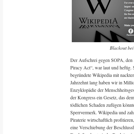
Blackout bei
Der Aufschrei gegen SOPA, den 
Piracy Act“, war laut und heftig
begründete Wikipedia mit nackter
Jahrzehnt lang haben wir in Milli
Enzyklopädie der Menschheitsgesc
der Kongress ein Gesetz, das dem 
tödlichen Schaden zufügen könnte
Sperrvermerk. Wikipedia und zah
Piraterie wirtschaftlich profitier
eine Verschiebung der Beschlussf