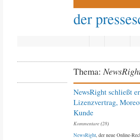
der presse
Meinungen und
Fakten zur
Medienpolitik
Start
Blog
Copyright
Jou
NewsRigh
Thema:
15. März 2012
NewsRight schließt er
in
Blog
,
Copyright
,
Paid
Content
Lizenzvertrag, Moreov
Kunde
Kommentare
(
28
)
NewsRight
, der neue Online-Rec